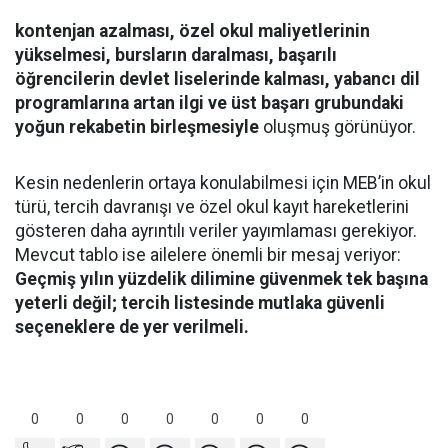
kontenjan azalması, özel okul maliyetlerinin
yükselmesi, bursların daralması, başarılı
öğrencilerin devlet liselerinde kalması, yabancı dil
programlarına artan ilgi ve üst başarı grubundaki
yoğun rekabetin birleşmesiyle
oluşmuş görünüyor.
Kesin nedenlerin ortaya konulabilmesi için MEB’in okul
türü, tercih davranışı ve özel okul kayıt hareketlerini
gösteren daha ayrıntılı veriler yayımlaması gerekiyor.
Mevcut tablo ise ailelere önemli bir mesaj veriyor:
Geçmiş yılın yüzdelik dilimine güvenmek tek başına
yeterli değil; tercih listesinde mutlaka güvenli
seçeneklere de yer verilmeli.
0
0
0
0
0
0
0