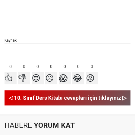
Kaynak:
0
0
0
0
0
0
0
👍
👎
😍
😥
😱
😂
😡
◁ 10. Sınıf Ders Kitabı cevapları için tıklayınız ▷
HABERE
YORUM KAT