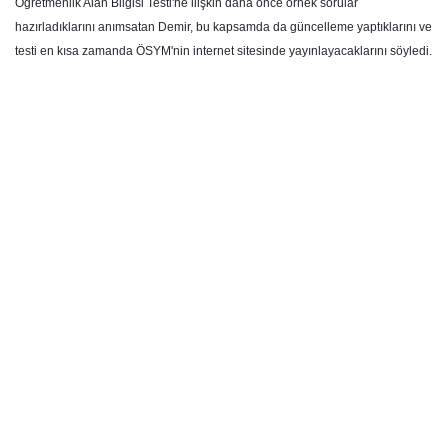
Öğretmenlik Alan Bilgisi Testi'ne ilişkin daha önce örnek sorular
hazırladıklarını anımsatan Demir, bu kapsamda da güncelleme yaptıklarını ve
testi en kısa zamanda ÖSYM'nin internet sitesinde yayınlayacaklarını söyledi.