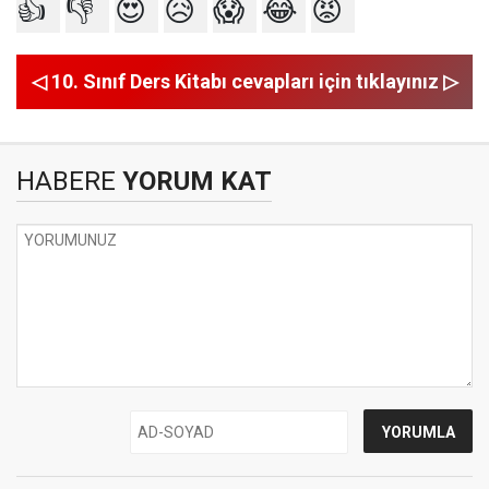
👍
👎
😍
😥
😱
😂
😡
◁ 10. Sınıf Ders Kitabı cevapları için tıklayınız ▷
HABERE
YORUM KAT