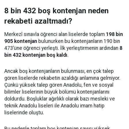
8 bin 432 boş kontenjan neden
rekabeti azaltmadı?
Merkezî sınavla öğrenci alan liselerde toplam
198 bin
905 kontenjan
bulunurken bu kontenjanların 190 bin
473’üne öğrenci yerleşti. İlk yerleştirmenin ardından
8
bin 432 kontenjan boş kaldı
.
Ancak boş kontenjanların bulunması, en çok talep
gören liselerde rekabetin azaldığı anlamına gelmiyor.
Çünkü yüksek talep gören Anadolu, fen ve sosyal
bilimler liselerinin büyük bölümü kontenjanlarını
doldurdu. Boşluklar ağırlıklı olarak bazı mesleki ve
teknik Anadolu liseleri ile Anadolu imam hatip
liselerinde oluştu.
Bu nedenle toplam boş kontenjan sayısı yüksek