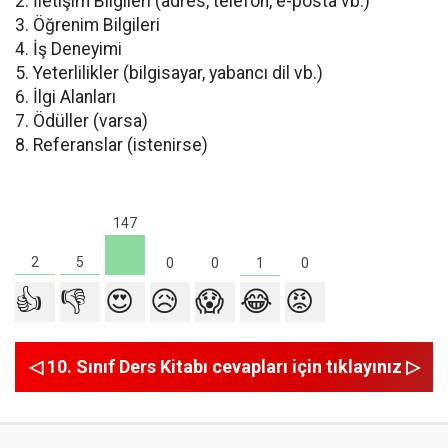
2. İletişim Bilgileri (adres, telefon, e-posta vb.)
3. Öğrenim Bilgileri
4. İş Deneyimi
5. Yeterlilikler (bilgisayar, yabancı dil vb.)
6. İlgi Alanları
7. Ödüller (varsa)
8. Referanslar (istenirse)
147
5
2
1
0
0
0
👍
👎
😍
😥
😱
😂
😡
◁ 10. Sınıf Ders Kitabı cevapları için tıklayınız ▷