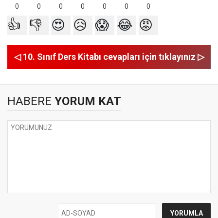
0
0
0
0
0
0
0
👍
👎
😍
😥
😱
😂
😡
◁ 10. Sınıf Ders Kitabı cevapları için tıklayınız ▷
HABERE
YORUM KAT