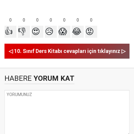
0
0
0
0
0
0
0
👍
👎
😍
😥
😱
😂
😡
◁ 10. Sınıf Ders Kitabı cevapları için tıklayınız ▷
HABERE
YORUM KAT