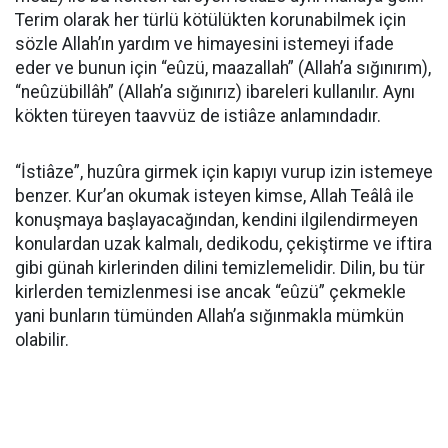
Terim olarak her türlü kötülükten korunabilmek için
sözle Allah’ın yardım ve himayesini istemeyi ifade
eder ve bunun için “eûzü, maazallah” (Allah’a sığınırım),
“neûzübillâh” (Allah’a sığınırız) ibareleri kullanılır. Aynı
kökten türeyen taavvüz de istiâze anlamındadır.
“İstiâze”, huzûra girmek için kapıyı vurup izin istemeye
benzer. Kur’an okumak isteyen kimse, Allah Teâlâ ile
konuşmaya başlayacağından, kendini ilgilendirmeyen
konulardan uzak kalmalı, dedikodu, çekiştirme ve iftira
gibi günah kirlerinden dilini temizlemelidir. Dilin, bu tür
kirlerden temizlenmesi ise ancak “eûzü” çekmekle
yani bunların tümünden Allah’a sığınmakla mümkün
olabilir.