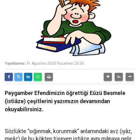
Yayınlanma:
31 Ağustos 2020 Pazartesi 23:30
Peygamber Efendimizin öğrettiği Eûzü Besmele
(istiâze) çeşitlerini yazımızın devamından
okuyabilirsiniz.
Sözlükte “sığınmak, korunmak” anlamındaki avz (ıyâz,
meâz) ile bu kökten türeyen istiâze aynı mânaya gelir.