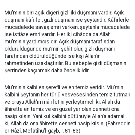
Mü’minin biri açık diğeri gizli iki düşmanı vardır. Açık
düşmanı kâfirler, gizli düşmanı ise şeytandır. Kâfirlerle
mücadelede savaş emri varken, şeytanla mücadelede
ise istiâze emri vardır. Her iki cihâdda da Allah
mü’minin yardımcısıdır. Açık düşmanı tarafından
öldürüldüğünde mü’min şehît olur, gizli düşmanı
tarafından öldürüldüğünde ise kişi Allah’ın
rahmetinden uzaklaştırılır. Bu sebeple gizli düşmanın
şerrinden kaçınmak daha önceliklidir.
Mü’minin kalbi en şerefli ve en temiz yeridir. Mü’min
kalbini şeytanın her türlü vesvesesinden temiz tutmalı
ve oraya Allah’ın mârifetini yerleştirmeli ki, Allah da
âhirette en temiz ve en güzel yer olan cenneti ona
nasip kılsın. Yani kul kalbini bütünüyle Allah’a adamalı
ki, Allah da ona âhirette cenneti nasip kılsın. (Fahreddin
er-Râzî, Mefâtîhu’l-gayb, I, 81-83)