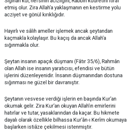
Sığınan kul, nefsinin âcizliğini, Rabbin kudretini itiraf
etmiş olur. Zira Allah’a yaklaşmanın en kestirme yolu
acziyet ve gönül kırıklığıdır.
Hayırlı ve sâlih ameller işlemek ancak şeytandan
kaçmakla kolaylaşır. Bu kaçış da ancak Allah’a
sığınmakla olur.
Şeytan insanın apaçık düşmanı (Fâtır 35/6), Rahmân
olan Allah ise insanın yaratıcısı, efendisi ve bütün
işlerini düzenleyenidir. İnsanın düşmanından dostuna
sığınması ne güzel bir davranıştır.
Şeytanın vesvese verdiği işlerin en başında Kur’an
okumak gelir. Zira Kur’an okuyan Allah’ın emirlerini
hatırlar ve tutar, yasaklarından da kaçar. Bu hikmete
dayalı olarak özellikle bilhassa Kur’ân-ı Kerîm okumaya
başlarken istiâze çekilmesi istenmiştir.