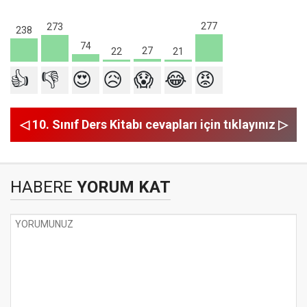
277
273
238
74
27
22
21
👍
👎
😍
😥
😱
😂
😡
◁ 10. Sınıf Ders Kitabı cevapları için tıklayınız ▷
HABERE
YORUM KAT