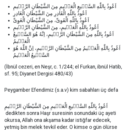
اَعُوذُ بِاللّٰهِ السَّم۪يعِ الْعَل۪يمِ مِنَ الشَّيْطَانِ الرَّج۪يمِ
اَعُوذُ بِاللّٰهِ الْقَادِرِ مِنَ الشَّيْطَانِ الْغَادِرِ
اَعُوذُ بِاللّٰهِ الْقَوِىِّ، مِنَ الشَّيْطَانِ الْغَوِىِّ
اَعُوذُ بِاللّٰهِ الْعَظ۪يمِ، مِنَ الشَّيْطَانِ الرَّج۪يمِ
اَعُوذُ بِاللّٰهِ مِنَ الشَّيْطَانِ الرَّج۪يمِ، اِنَّهُ هُوَ السَّم۪يعُ
الْعَل۪يمُ
اَعُوذُ بِاللّٰهِ الْعَظ۪يمُ مِنَ الشَّيْطَانِ الرَّج۪يمِ، اِنَّ اللّٰهَ هُوَ
السَّم۪يعُ الْعَل۪يمُ
(İbnül cezeri, en Neşr, c. 1/244; el Furkan, ibnül Hatib,
sf. 95; Diyanet Dergisi 480/43)
Peygamber Efendimiz (s.a.v) kim sabahları üç defa
اَعُوذُ بِاللّٰهِ السَّم۪يعِ الْعَل۪يمِ مِنَ الشَّيْطَانِ الرَّج۪يمِ
dedikten sonra Haşr suresinin sonundaki üç ayeti
okursa, Allah ona akşama kadar istiğfar edecek,
yetmiş bin melek tevkil eder. O kimse o gün ölürse