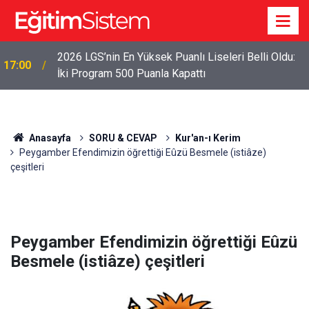
2026 LGS’nin En Yüksek Puanlı Liseleri Belli Oldu:
17:00
İki Program 500 Puanla Kapattı
Anasayfa
SORU & CEVAP
Kur'an-ı Kerim
Peygamber Efendimizin öğrettiği Eûzü Besmele (istiâze)
çeşitleri
Peygamber Efendimizin öğrettiği Eûzü
Besmele (istiâze) çeşitleri