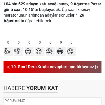
104 bin 529 adayın katılacağı sınav, 9 Ağustos Pazar
günü saat 10.15’te başlayacak.
Üç saatlik sınav
maratonunun ardından adaylar sonuçlarını
26
Ağustos’ta
öğrenebilecek.
0
0
0
0
0
0
0
👍
👎
😍
😥
😱
😂
😡
◁ 10. Sınıf Ders Kitabı cevapları için tıklayınız ▷
HABERE
YORUM KAT