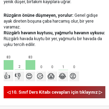
yenik düşer, birtakım kayıplara uğrar.
Rüzgârın önüne düşmeyen, yorulur:
Genel gidişe
ayak direten boşuna çaba harcamış olur, bir yere
varamaz.
Rüzgârlı havanın kuytusu, yağmurlu havanın uykusu:
Rüzgârlı havada kuytu bir yer, yağmurlu bir havada da
uyku tercih edilir.
83
83
2
1
0
0
0
👍
👎
😍
😥
😱
😂
😡
◁ 10. Sınıf Ders Kitabı cevapları için tıklayınız ▷