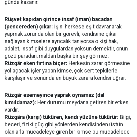
günde kazanır.
Rüşvet kapıdan girince insaf (iman) bacadan
(pencereden) çıkar:
İşini herkese eşit davranarak
yapmak zorunda olan bir görevli, kendisine çıkar
sağlayan kimselere ayrıcalık tanıyorsa o kişi hak,
adalet, insaf gibi duygulardan yoksun demektir, onun
gözü paradan, maldan başka bir şey görmez.
Rüzgâr eken fırtına biçer:
Herkesin zarar görmesine
yol açacak işler yapan kimse, çok sert tepkilerle
karşılaşır ve sonunda en büyük zarara kendisi uğrar.
Rüzgâr esemeyince yaprak oynamaz (dal
kımıldamaz):
Her durumu meydana getiren bir etken
vardır.
Rüzgâra (karşı) tüküren, kendi yüzüne tükürür:
Bilgi,
beceri, fizikî güç gibi yönlerden kendisinden üstün
olanlarla mücadeleye giren bir kimse bu mücadelede