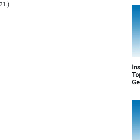
21.)
İn
To
Ge