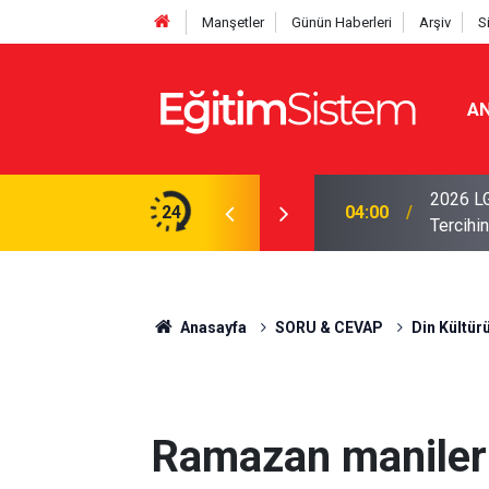
Manşetler
Günün Haberleri
Arşiv
S
AN
i Açıklandı: Sınavla Alan Liseler Yüzde 95,76
2026 LG
24
04:00
Tercihin
Anasayfa
SORU & CEVAP
Din Kültür
Ramazan manileri 