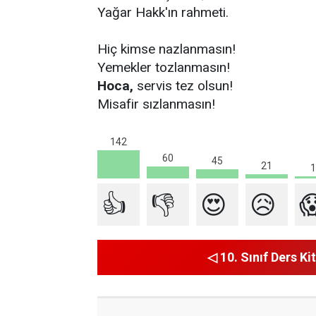
Yağar Hakk'ın rahmeti.
Hiç kimse nazlanmasın!
Yemekler tozlanmasın!
Hoca,
servis tez olsun!
Misafir sızlanmasın!
142
60
45
21
1
👍
👎
😍
😥

◁ 10. Sınıf Ders Kit