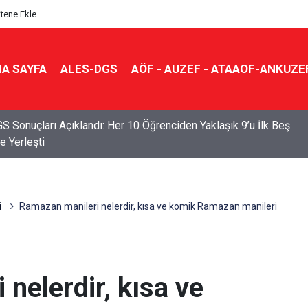
itene Ekle
A SAYFA
ALES-DGS
AÖF - AUZEF - ATAAOF-ANKUZE
S Sonuçları Açıklandı: Her 10 Öğrenciden Yaklaşık 9’u İlk Beş
e Yerleşti
ü
Ramazan manileri nelerdir, kısa ve komik Ramazan manileri
nelerdir, kısa ve