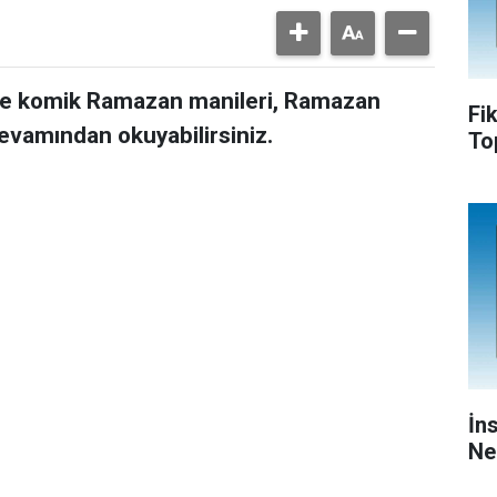
 ve komik Ramazan manileri, Ramazan
Fi
evamından okuyabilirsiniz.
To
İn
Ne