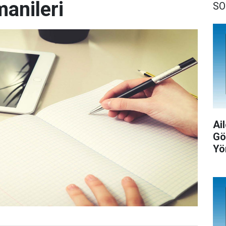
anileri
SO
Ail
Gö
Yö