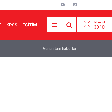
İstanbul
F
KPSS
EĞİTİM
30 °C
Aileniz Sizi İlgi ve Yeteneklerinize Göre Hangi E
01:00
Günün tüm
haberleri
Yönlendiriyor?