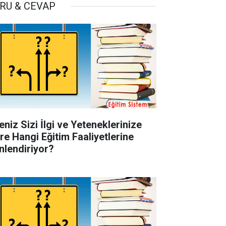
RU & CEVAP
eniz Sizi İlgi ve Yeteneklerinize
re Hangi Eğitim Faaliyetlerine
nlendiriyor?