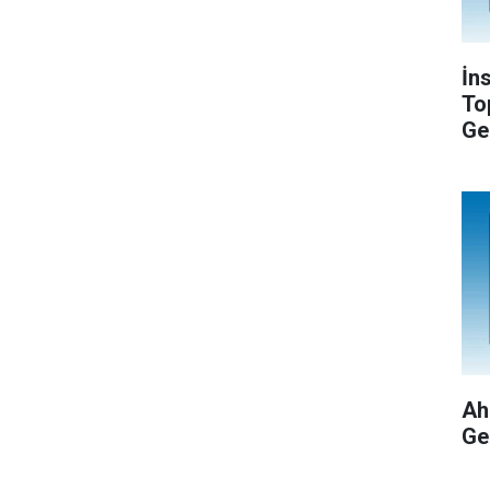
İn
To
Ge
Ah
Ge