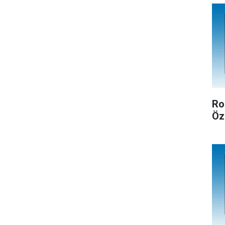
Ro
Öz