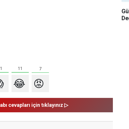
Gü
De
1
11
7

😂
😡
abı cevapları için tıklayınız ▷