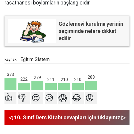
rasathanesi boylamların başlangıcıdır.
Gözlemevi kurulma yerinin
seçiminde nelere dikkat
edilir
Eğitim Sistem
Kaynak:
373
288
279
222
211
210
210
👍
👎
😍
😥
😱
😂
😡
◁ 10. Sınıf Ders Kitabı cevapları için tıklayınız ▷