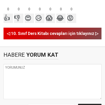
0
0
0
0
0
0
0
👍
👎
😍
😥
😱
😂
😡
◁ 10. Sınıf Ders Kitabı cevapları için tıklayınız ▷
HABERE
YORUM KAT