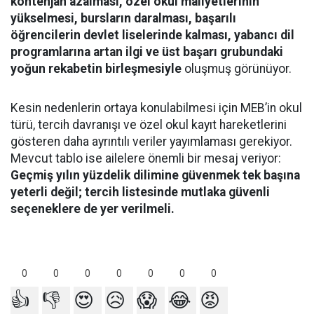
kontenjan azalması, özel okul maliyetlerinin
yükselmesi, bursların daralması, başarılı
öğrencilerin devlet liselerinde kalması, yabancı dil
programlarına artan ilgi ve üst başarı grubundaki
yoğun rekabetin birleşmesiyle
oluşmuş görünüyor.
Kesin nedenlerin ortaya konulabilmesi için MEB’in okul
türü, tercih davranışı ve özel okul kayıt hareketlerini
gösteren daha ayrıntılı veriler yayımlaması gerekiyor.
Mevcut tablo ise ailelere önemli bir mesaj veriyor:
Geçmiş yılın yüzdelik dilimine güvenmek tek başına
yeterli değil; tercih listesinde mutlaka güvenli
seçeneklere de yer verilmeli.
0
0
0
0
0
0
0
👍
👎
😍
😥
😱
😂
😡