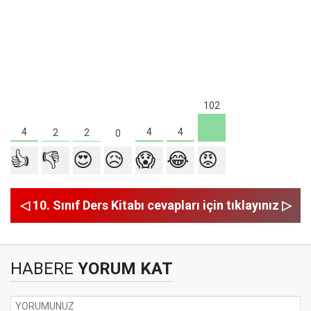
102
4
4
4
2
2
0
👍
👎
😍
😥
😱
😂
😡
◁ 10. Sınıf Ders Kitabı cevapları için tıklayınız ▷
HABERE
YORUM KAT