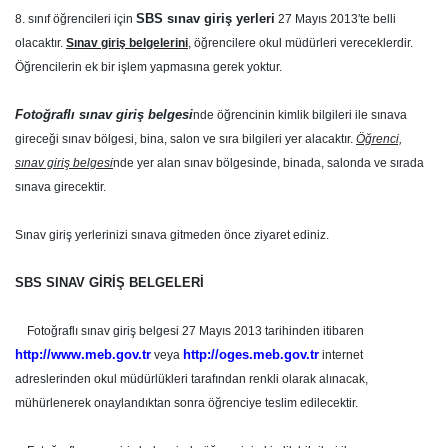
SBS sınav giriş yerleri
8. sınıf öğrencileri için
27 Mayıs 2013′te belli
olacaktır.
Sınav giriş belgelerini
, öğrencilere okul müdürleri vereceklerdir.
Öğrencilerin ek bir işlem yapmasına gerek yoktur.
Fotoğraflı sınav giriş belgesi
nde öğrencinin kimlik bilgileri ile sınava
gireceği sınav bölgesi, bina, salon ve sıra bilgileri yer alacaktır.
Öğrenci,
sınav giriş belgesi
nde yer alan sınav bölgesinde, binada, salonda ve sırada
sınava girecektir.
Sınav giriş yerlerinizi sınava gitmeden önce ziyaret ediniz.
SBS SINAV GİRİŞ BELGELERİ
Fotoğraflı sınav giriş belgesi 27 Mayıs 2013 tarihinden itibaren
http://www.meb.gov.tr
http://oges.meb.gov.tr
veya
internet
adreslerinden okul müdürlükleri tarafından renkli olarak alınacak,
mühürlenerek onaylandıktan sonra öğrenciye teslim edilecektir.