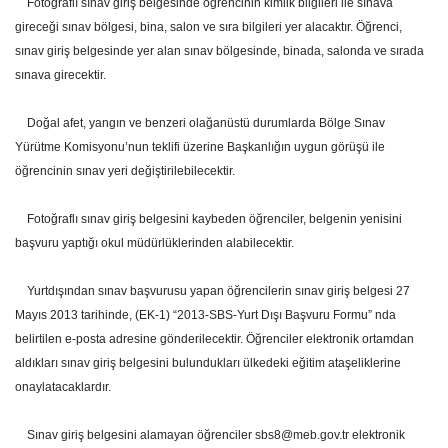
Fotoğraflı sınav giriş belgesinde öğrencinin kimlik bilgileri ile sınava
gireceği sınav bölgesi, bina, salon ve sıra bilgileri yer alacaktır. Öğrenci,
sınav giriş belgesinde yer alan sınav bölgesinde, binada, salonda ve sırada
sınava girecektir.
Doğal afet, yangın ve benzeri olağanüstü durumlarda Bölge Sınav
Yürütme Komisyonu’nun teklifi üzerine Başkanlığın uygun görüşü ile
öğrencinin sınav yeri değiştirilebilecektir.
Fotoğraflı sınav giriş belgesini kaybeden öğrenciler, belgenin yenisini
başvuru yaptığı okul müdürlüklerinden alabilecektir.
Yurtdışından sınav başvurusu yapan öğrencilerin sınav giriş belgesi 27
Mayıs 2013 tarihinde, (EK-1) “2013-SBS-Yurt Dışı Başvuru Formu” nda
belirtilen e-posta adresine gönderilecektir. Öğrenciler elektronik ortamdan
aldıkları sınav giriş belgesini bulundukları ülkedeki eğitim ataşeliklerine
onaylatacaklardır.
Sınav giriş belgesini alamayan öğrenciler sbs8@meb.gov.tr elektronik