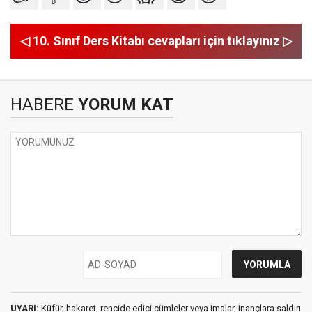
◁ 10. Sınıf Ders Kitabı cevapları için tıklayınız ▷
HABERE
YORUM KAT
UYARI:
Küfür, hakaret, rencide edici cümleler veya imalar, inançlara saldırı