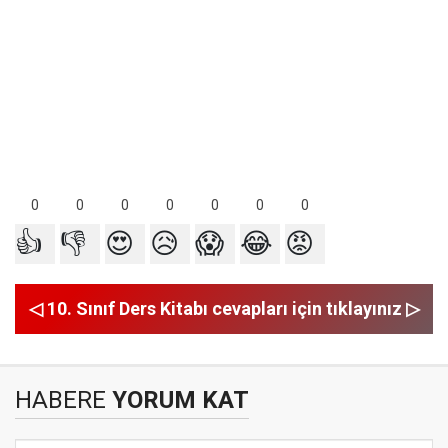
0
0
0
0
0
0
0
👍
👎
😍
😥
😱
😂
😡
◁ 10. Sınıf Ders Kitabı cevapları için tıklayınız ▷
HABERE
YORUM KAT