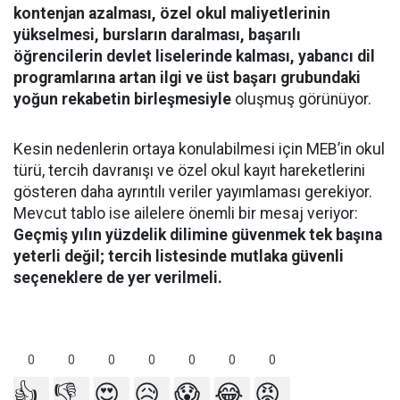
kontenjan azalması, özel okul maliyetlerinin
yükselmesi, bursların daralması, başarılı
öğrencilerin devlet liselerinde kalması, yabancı dil
programlarına artan ilgi ve üst başarı grubundaki
yoğun rekabetin birleşmesiyle
oluşmuş görünüyor.
Kesin nedenlerin ortaya konulabilmesi için MEB’in okul
türü, tercih davranışı ve özel okul kayıt hareketlerini
gösteren daha ayrıntılı veriler yayımlaması gerekiyor.
Mevcut tablo ise ailelere önemli bir mesaj veriyor:
Geçmiş yılın yüzdelik dilimine güvenmek tek başına
yeterli değil; tercih listesinde mutlaka güvenli
seçeneklere de yer verilmeli.
0
0
0
0
0
0
0
👍
👎
😍
😥
😱
😂
😡