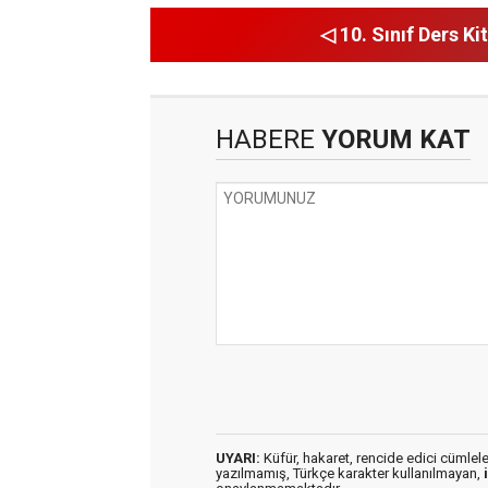
◁ 10. Sınıf Ders Kit
HABERE
YORUM KAT
UYARI:
Küfür, hakaret, rencide edici cümleler 
yazılmamış, Türkçe karakter kullanılmayan,