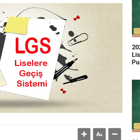
20
Li
Pu