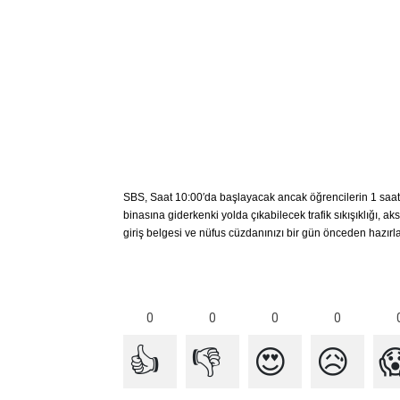
SBS
, Saat 10:00′da başlayacak ancak öğrencilerin 1 saat
binasına giderkenki yolda çıkabilecek trafik sıkışıklığı, a
giriş belgesi ve nüfus cüzdanınızı bir gün önceden hazırla
0
0
0
0
👍
👎
😍
😥
