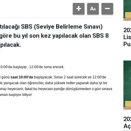
ılacağı SBS (Seviye Belirleme Sınavı)
20
göre bu yıl son kez yapılacak olan SBS 8
Li
Pu
pılacak.
0:00′da başlayıp ; 12:00′de sona erecek.
si günü
saat 10:00′da
başlayacak. Sınav 2 saat sürecek ve 12:00′de
yle yarışacak olan öğrenciler, daha yüksek netler yaparak daha iyi bir
 biraz heyecanlı, fakat bu heyecanı paniğe dönüştürmeden o gün sınava
aman başlıyor bitiyor
20
Aç