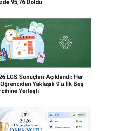
zde 95,76 Doldu
26 LGS Sonuçları Açıklandı: Her
 Öğrenciden Yaklaşık 9’u İlk Beş
rcihine Yerleşti