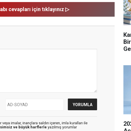
abı cevapları için tıklayınız ▷
Ka
Bi
Ge
20
veya imalar, inançlara saldırı içeren, imla kuralları ile
isimsiz ve büyük harflerle
yazılmış yorumlar
Açı