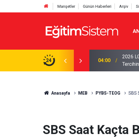
Manşetler
Günün Haberleri
Arşiv
S
AN
i Açıklandı: Sınavla Alan Liseler Yüzde 95,76
2026 LG
24
04:00
Tercihin
Anasayfa
MEB
PYBS-TEOG
SBS S
SBS Saat Kaçta B