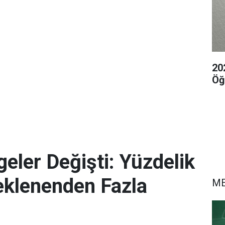
20
Öğ
eler Değişti: Yüzdelik
eklenenden Fazla
M