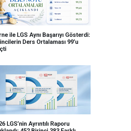
rne ile LGS Aynı Başarıyı Gösterdi:
rincilerin Ders Ortalaması 99’u
çti
26 LGS’nin Ayrıntılı Raporu
klandı: 452 Birinci 383 Farklı