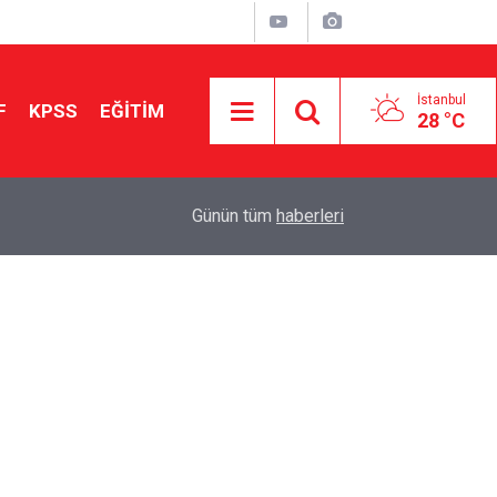
İstanbul
F
KPSS
EĞİTİM
28 °C
Aileniz Sizi İlgi ve Yeteneklerinize Göre Hangi E
01:00
Günün tüm
haberleri
Yönlendiriyor?