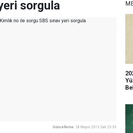
yeri sorgula
M
20
Yü
Be
Güncelleme:
28 Mayıs 2013 Salı 23:33