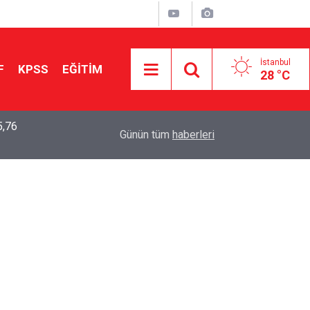
İstanbul
F
KPSS
EĞİTİM
28 °C
5,76
2026 LGS Sonuçları Açıklandı: Her 10 Öğrenciden
04:00
Günün tüm
haberleri
Tercihine Yerleşti