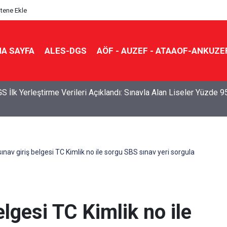
itene Ekle
A SAYFA
ALES-DGS
AÖF - AUZEF - ATAAOF-ANKUZE
S İlk Yerleştirme Verileri Açıklandı: Sınavla Alan Liseler Yüzde 9
ınav giriş belgesi TC Kimlik no ile sorgu SBS sınav yeri sorgula
lgesi TC Kimlik no ile