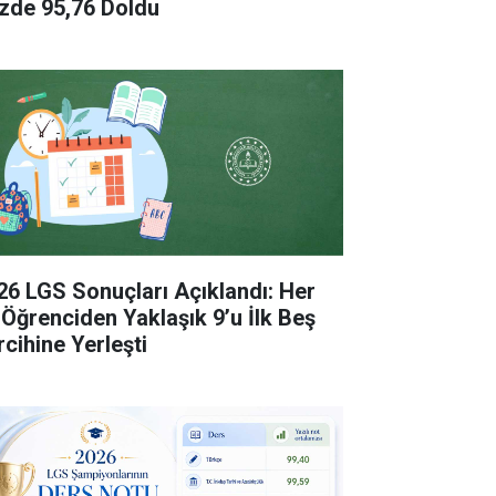
zde 95,76 Doldu
26 LGS Sonuçları Açıklandı: Her
 Öğrenciden Yaklaşık 9’u İlk Beş
rcihine Yerleşti