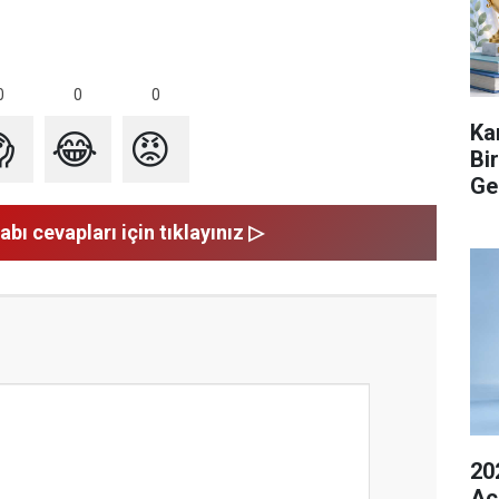
0
0
0
Ka

😂
😡
Bi
Ge
abı cevapları için tıklayınız ▷
20
Açı