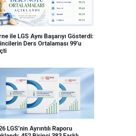
rne ile LGS Aynı Başarıyı Gösterdi:
rincilerin Ders Ortalaması 99’u
çti
26 LGS’nin Ayrıntılı Raporu
klandı: 452 Birinci 383 Farklı