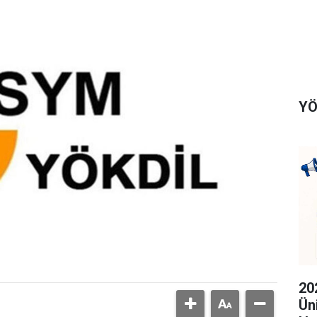
YÖ
20
Ün