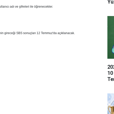
Yü
lanıcı adı ve şifreleri ile öğrenecekler.
nin gireceği SBS sonuçları 12 Temmuz'da açıklanacak.
20
10
Te