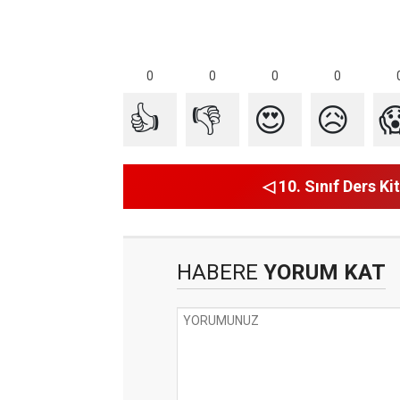
0
0
0
0
👍
👎
😍
😥

◁ 10. Sınıf Ders Kit
HABERE
YORUM KAT