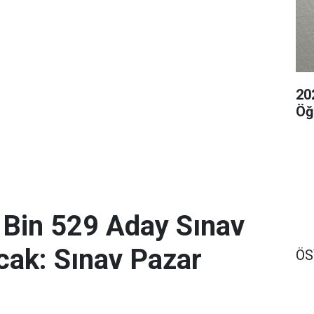
20
Öğ
 Bin 529 Aday Sınav
ak: Sınav Pazar
Ö