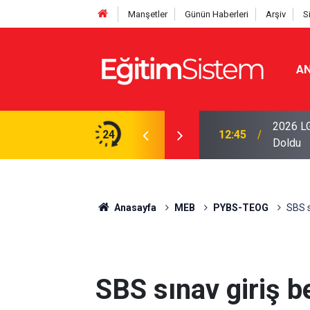
Manşetler
Günün Haberleri
Arşiv
S
AN
iseleri Belli Oldu: İki Program 500 Puanla
2026 LG
24
12:45
Doldu
Anasayfa
MEB
PYBS-TEOG
SBS s
SBS sınav giriş be