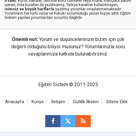
UYARI:
Küfür, hakaret, rencide edici cümleler veya imalar, inançlara saldırı
içeren, imla kuralları ile yazılmamış, Türkçe karakter kullanılmayan,
isimsiz ve büyük harflerle
yazılmış yorumlar onaylanmamaktadır.
Yorumların her türlü cezai ve hukuki sorumluluğu yazan kişiye aittir. Eğitim
Sistem yapılan yorumlardan sorumlu değildir.
Önemli not:
Yorum ve düşüncelerinizin bizim için çok
değerli olduğunu biliyor musunuz? Yorumlarınızla soru
cevaplarımıza katkıda bulunabilirsiniz.
Eğitim Sistem © 2011-2025
Anasayfa
Künye
İletişim
Gizlilik İlkeleri
Sitene Ekle