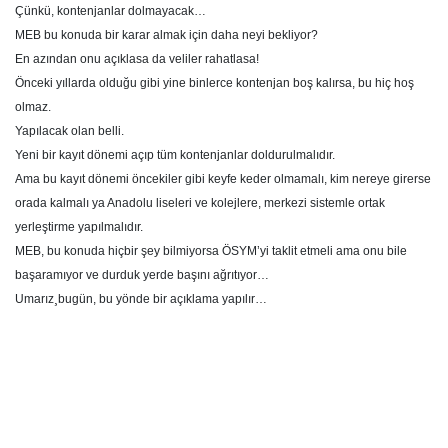
Çünkü, kontenjanlar dolmayacak…
MEB bu konuda bir karar almak için daha neyi bekliyor?
En azından onu açıklasa da veliler rahatlasa!
Önceki yıllarda olduğu gibi yine binlerce kontenjan boş kalırsa, bu hiç hoş
olmaz.
Yapılacak olan belli.
Yeni bir kayıt dönemi açıp tüm kontenjanlar doldurulmalıdır.
Ama bu kayıt dönemi öncekiler gibi keyfe keder olmamalı, kim nereye girerse
orada kalmalı ya Anadolu liseleri ve kolejlere, merkezi sistemle ortak
yerleştirme yapılmalıdır.
MEB, bu konuda hiçbir şey bilmiyorsa ÖSYM’yi taklit etmeli ama onu bile
başaramıyor ve durduk yerde başını ağrıtıyor…
Umarız¸bugün, bu yönde bir açıklama yapılır…