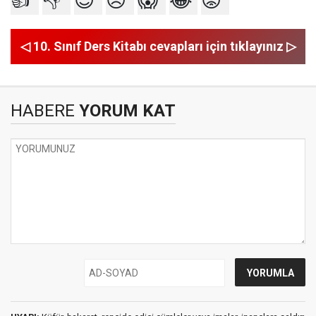
👍
👎
😍
😥
😱
😂
😡
◁ 10. Sınıf Ders Kitabı cevapları için tıklayınız ▷
HABERE
YORUM KAT