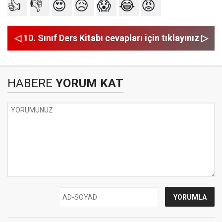
👍
👎
😍
😥
😱
😂
😡
◁ 10. Sınıf Ders Kitabı cevapları için tıklayınız ▷
HABERE
YORUM KAT