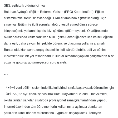
SBS, eşitsizlik olduğu için var
Batuhan Aydagül (Eğitim Reformu Girişim (ERG) Koordinatörü): Eğitim
sistemimizde sorun sınavlar değil. Okullar arasında eşitsizlik olduğu için
sınav var. Eğitim ile ilgili sorunları doğru tespit etmediğimiz sürece
izleyeceğimiz yolların hiçbirisi bizi çözüme götürmeyecek. Ortaöğretimde
okullar arasında kalite farkı var. Milli Eğitim Bakanlığı öncelikle kaliteli eğitimi
daha eşit, daha yaygın bir şekilde öğrenciye ulaştırma yollarını aramalı.
Bunlar olduktan sonra geçiş sistemi ile ilgili sürdürülebilir, adil ve eğitimi
kuvvetlendirici bir yol tasarlanabilir. Bunlar olmadan yapılan çalışmaların bize
çözüme götürüp götürmeyeceği soru işareti.
***
- 4+4+4 yeni eğitim sisteminde ilkokul birinci sınıfa başlayacak öğrenciler için
TÜBİTAK, 22 ayrı çocuk şarkısı hazırlattı. Hayvanları, vücudu, mevsimleri,
okulu tanıtan şarkılar, stüdyoda profesyonel sanatçılar tarafından yapıldı.
İnternet üzerinden tüm öğretmenlerin kullanımına açılması planlanan
şarkıların ikinci dönem müfredatına uygunları da yapılacak. İlerleyen