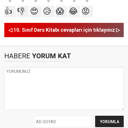
0
0
0
0
0
0
0
👍
👎
😍
😥
😱
😂
😡
◁ 10. Sınıf Ders Kitabı cevapları için tıklayınız ▷
HABERE
YORUM KAT