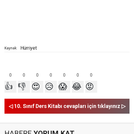
Hürriyet
Kaynak:
0
0
0
0
0
0
0
👍
👎
😍
😥
😱
😂
😡
◁ 10. Sınıf Ders Kitabı cevapları için tıklayınız ▷
HABERE
YORUM KAT