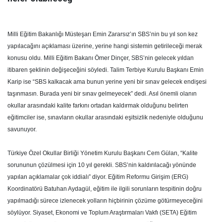
Milli Eğitim Bakanlığı Müsteşarı Emin Zararsız’ın SBS’nin bu yıl son kez
yapılacağını açıklaması üzerine, yerine hangi sistemin getirileceği merak
konusu oldu. Milli Eğitim Bakanı Ömer Dinçer, SBS’nin gelecek yıldan
itibaren şeklinin değişeceğini söyledi. Talim Terbiye Kurulu Başkanı Emin
Karip ise “SBS kalkacak ama bunun yerine yeni bir sınav gelecek endişesi
taşınmasın. Burada yeni bir sınav gelmeyecek” dedi. Asıl önemli olanın
okullar arasındaki kalite farkını ortadan kaldırmak olduğunu belirten
eğitimciler ise, sınavların okullar arasındaki eşitsizlik nedeniyle olduğunu
savunuyor.
Türkiye Özel Okullar Birliği Yönetim Kurulu Başkanı Cem Gülan, “Kalite
sorununun çözülmesi için 10 yıl gerekli. SBS’nin kaldırılacağı yönünde
yapılan açıklamalar çok iddialı” diyor. Eğitim Reformu Girişim (ERG)
Koordinatörü Batuhan Aydagül, eğitim ile ilgili sorunların tespitinin doğru
yapılmadığı sürece izlenecek yolların hiçbirinin çözüme götürmeyeceğini
söylüyor. Siyaset, Ekonomi ve Toplum Araştırmaları Vakfı (SETA) Eğitim