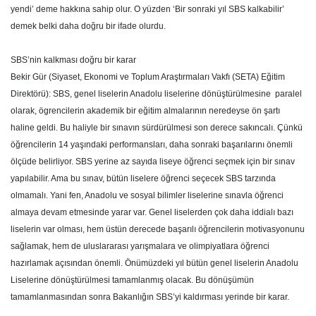
yendi’ deme hakkına sahip olur. O yüzden ‘Bir sonraki yıl SBS kalkabilir’
demek belki daha doğru bir ifade olurdu.
SBS’nin kalkması doğru bir karar
Bekir Gür (Siyaset, Ekonomi ve Toplum Araştırmaları Vakfı (SETA) Eğitim
Direktörü): SBS, genel liselerin Anadolu liselerine dönüştürülmesine paralel
olarak, ögrencilerin akademik bir eğitim almalarının neredeyse ön şartı
haline geldi. Bu haliyle bir sınavın sürdürülmesi son derece sakıncalı. Çünkü
öğrencilerin 14 yaşındaki performansları, daha sonraki başarılarını önemli
ölçüde belirliyor. SBS yerine az sayıda liseye öğrenci seçmek için bir sınav
yapılabilir. Ama bu sınav, bütün liselere öğrenci seçecek SBS tarzında
olmamalı. Yani fen, Anadolu ve sosyal bilimler liselerine sınavla öğrenci
almaya devam etmesinde yarar var. Genel liselerden çok daha iddialı bazı
liselerin var olması, hem üstün derecede başarılı öğrencilerin motivasyonunu
sağlamak, hem de uluslararası yarışmalara ve olimpiyatlara öğrenci
hazırlamak açısından önemli. Önümüzdeki yıl bütün genel liselerin Anadolu
Liselerine dönüştürülmesi tamamlanmış olacak. Bu dönüşümün
tamamlanmasından sonra Bakanlığın SBS’yi kaldırması yerinde bir karar.