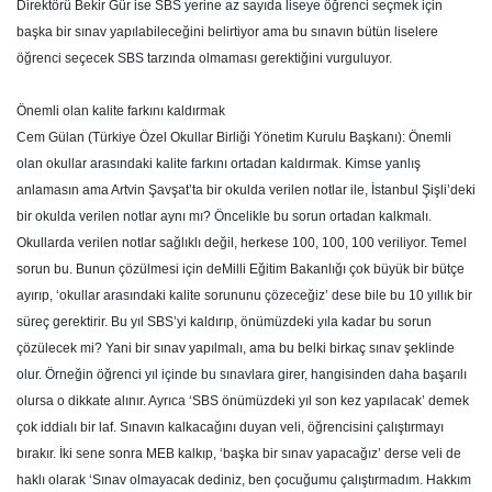
Direktörü Bekir Gür ise SBS yerine az sayıda liseye öğrenci seçmek için
başka bir sınav yapılabileceğini belirtiyor ama bu sınavın bütün liselere
öğrenci seçecek SBS tarzında olmaması gerektiğini vurguluyor.
Önemli olan kalite farkını kaldırmak
Cem Gülan (Türkiye Özel Okullar Birliği Yönetim Kurulu Başkanı): Önemli
olan okullar arasındaki kalite farkını ortadan kaldırmak. Kimse yanlış
anlamasın ama Artvin Şavşat’ta bir okulda verilen notlar ile, İstanbul Şişli’deki
bir okulda verilen notlar aynı mı? Öncelikle bu sorun ortadan kalkmalı.
Okullarda verilen notlar sağlıklı değil, herkese 100, 100, 100 veriliyor. Temel
sorun bu. Bunun çözülmesi için deMilli Eğitim Bakanlığı çok büyük bir bütçe
ayırıp, ‘okullar arasındaki kalite sorununu çözeceğiz’ dese bile bu 10 yıllık bir
süreç gerektirir. Bu yıl SBS’yi kaldırıp, önümüzdeki yıla kadar bu sorun
çözülecek mi? Yani bir sınav yapılmalı, ama bu belki birkaç sınav şeklinde
olur. Örneğin öğrenci yıl içinde bu sınavlara girer, hangisinden daha başarılı
olursa o dikkate alınır. Ayrıca ‘SBS önümüzdeki yıl son kez yapılacak’ demek
çok iddialı bir laf. Sınavın kalkacağını duyan veli, öğrencisini çalıştırmayı
bırakır. İki sene sonra MEB kalkıp, ‘başka bir sınav yapacağız’ derse veli de
haklı olarak ‘Sınav olmayacak dediniz, ben çocuğumu çalıştırmadım. Hakkım