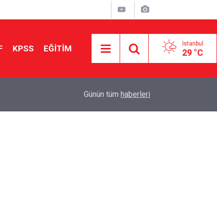
İstanbul
F
KPSS
EĞİTİM
29 °C
Aileniz Sizi İlgi ve Yeteneklerinize Göre Hangi E
01:00
Günün tüm
haberleri
Yönlendiriyor?