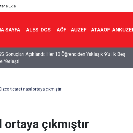
itene Ekle
A SAYFA
ALES-DGS
AÖF - AUZEF - ATAAOF-ANKUZE
S Sonuçları Açıklandı: Her 10 Öğrenciden Yaklaşık 9’u İlk Beş
e Yerleşti
Sizce ticaret nasıl ortaya çıkmıştır
l ortaya çıkmıştır