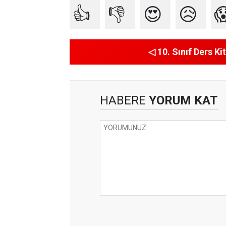
👍
👎
😍
😥

◁ 10. Sınıf Ders Kit
HABERE
YORUM KAT