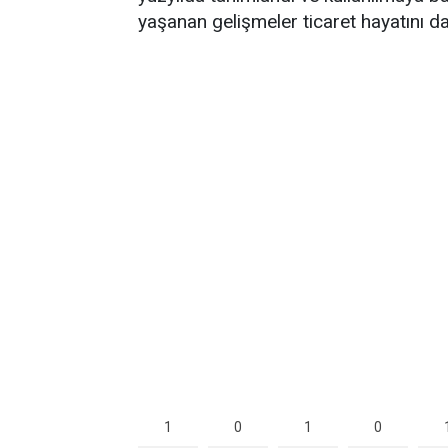
yaşanan gelişmeler ticaret hayatını d
1
1
0
0