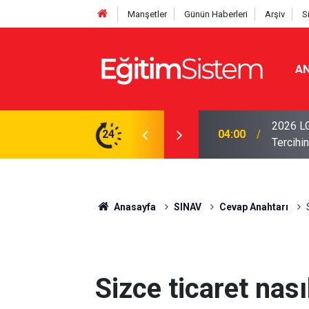
Manşetler
Günün Haberleri
Arşiv
S
AN
i Açıklandı: Sınavla Alan Liseler Yüzde 95,76
2026 LG
24
04:00
Tercihin
Anasayfa
SINAV
Cevap Anahtarı
Sizce ticaret nası