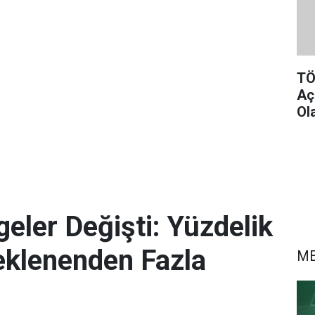
TÖ
Aç
Ol
eler Değişti: Yüzdelik
eklenenden Fazla
M