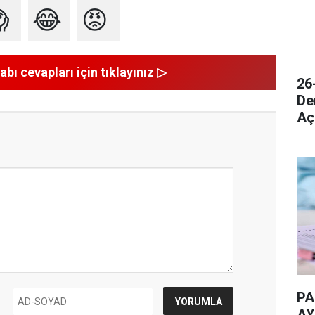

😂
😡
abı cevapları için tıklayınız ▷
26
De
Aç
PA
AY