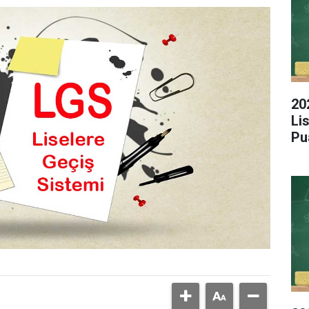
20
Li
Pu