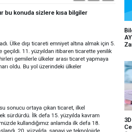
ır bu konuda sizlere kısa bilgiler
Bi
AY
adı. Ülke dışı ticareti emniyet altına almak için 5.
Za
geçildi. 11. yüzyıldan itibaren ticarette yenilik
ehirleri gemilerle ülkeler arası ticaret yapmaya
marı oldu. Bu yol üzerindeki ülkeler
usu sonucu ortaya çıkan ticaret, ilkel
rek sürdürdü. İlk defa 15. yüzyılda kavram
3D
üzde kullandığımız anlamda ilk defa 18.
Ce
şlandı. 20. yüzyılda, sanayi ve teknolojide