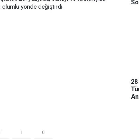
So
a olumlu yönde değiştirdi.
Ol
28
Tü
An
1
1
0