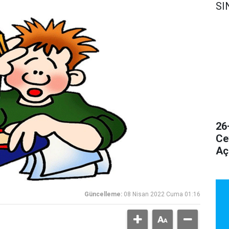
SI
26
Ce
Aç
Güncelleme:
08 Nisan 2022 Cuma 01:16