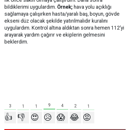
İlk önce sakin olmaya çalışırdım. Daha sonra
bildiklerimi uygulardım.
Örnek;
hava yolu açıklığı
sağlamaya çalışırken hasta/yaralı baş, boyun, gövde
ekseni düz olacak şekilde yatırılmalıdır kuralını
uygulardım. Kontrol altına aldıktan sonra hemen 112’yi
arayarak yardım çağırır ve ekiplerin gelmesini
beklerdim.
9
4
3
2
1
1
1
👍
👎
😍
😥
😱
😂
😡