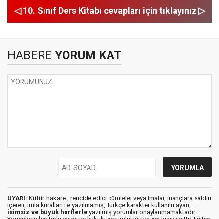
◁ 10. Sınıf Ders Kitabı cevapları için tıklayınız ▷
HABERE
YORUM KAT
UYARI:
Küfür, hakaret, rencide edici cümleler veya imalar, inançlara saldırı
içeren, imla kuralları ile yazılmamış, Türkçe karakter kullanılmayan,
isimsiz ve büyük harflerle
yazılmış yorumlar onaylanmamaktadır.
Yorumların her türlü cezai ve hukuki sorumluluğu yazan kişiye aittir. Eğitim