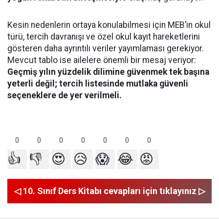
Kesin nedenlerin ortaya konulabilmesi için MEB’in okul
türü, tercih davranışı ve özel okul kayıt hareketlerini
gösteren daha ayrıntılı veriler yayımlaması gerekiyor.
Mevcut tablo ise ailelere önemli bir mesaj veriyor:
Geçmiş yılın yüzdelik dilimine güvenmek tek başına
yeterli değil; tercih listesinde mutlaka güvenli
seçeneklere de yer verilmeli.
0
0
0
0
0
0
0
👍
👎
😍
😥
😱
😂
😡
◁ 10. Sınıf Ders Kitabı cevapları için tıklayınız ▷