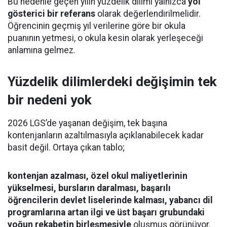
Bu nedenle geçen yılın yüzdelik dilimi yalnızca
yol
gösterici bir referans
olarak değerlendirilmelidir.
Öğrencinin geçmiş yıl verilerine göre bir okula
puanının yetmesi, o okula kesin olarak yerleşeceği
anlamına gelmez.
Yüzdelik dilimlerdeki değişimin tek
bir nedeni yok
2026 LGS’de yaşanan değişim, tek başına
kontenjanların azaltılmasıyla açıklanabilecek kadar
basit değil. Ortaya çıkan tablo;
kontenjan azalması, özel okul maliyetlerinin
yükselmesi, bursların daralması, başarılı
öğrencilerin devlet liselerinde kalması, yabancı dil
programlarına artan ilgi ve üst başarı grubundaki
yoğun rekabetin birleşmesiyle
oluşmuş görünüyor.