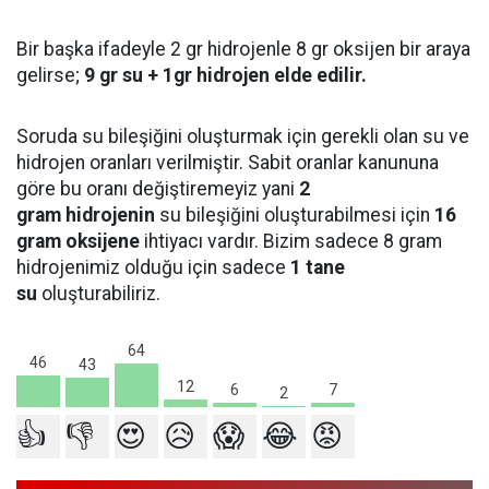
Bir başka ifadeyle 2 gr hidrojenle 8 gr oksijen bir araya
gelirse;
9 gr su + 1gr hidrojen elde edilir.
Soruda su bileşiğini oluşturmak için gerekli olan su ve
hidrojen oranları verilmiştir. Sabit oranlar kanununa
göre bu oranı değiştiremeyiz yani
2
gram
hidrojenin
su bileşiğini oluşturabilmesi için
16
gram oksijene
ihtiyacı vardır. Bizim sadece 8 gram
hidrojenimiz olduğu için sadece
1 tane
su
oluşturabiliriz.
64
46
43
12
7
6
2
👍
👎
😍
😥
😱
😂
😡