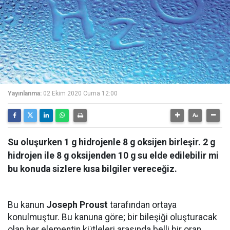
Yayınlanma:
02 Ekim 2020 Cuma 12:00
Su oluşurken 1 g hidrojenle 8 g oksijen birleşir. 2 g
hidrojen ile 8 g oksijenden 10 g su elde edilebilir mi
bu konuda sizlere kısa bilgiler vereceğiz.
Bu kanun
Joseph Proust
tarafından ortaya
konulmuştur. Bu kanuna göre; bir bileşiği oluşturacak
olan her elementin kütleleri arasında belli bir oran