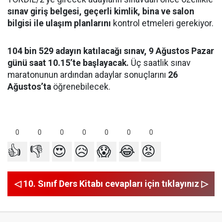
sınav giriş belgesi, geçerli kimlik, bina ve salon
bilgisi ile ulaşım planlarını
kontrol etmeleri gerekiyor.
104 bin 529 adayın katılacağı sınav, 9 Ağustos Pazar
günü saat 10.15’te başlayacak.
Üç saatlik sınav
maratonunun ardından adaylar sonuçlarını
26
Ağustos’ta
öğrenebilecek.
0
0
0
0
0
0
0
👍
👎
😍
😥
😱
😂
😡
◁ 10. Sınıf Ders Kitabı cevapları için tıklayınız ▷