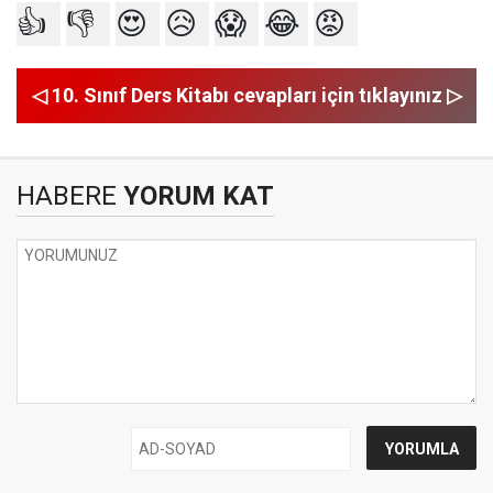
👍
👎
😍
😥
😱
😂
😡
◁ 10. Sınıf Ders Kitabı cevapları için tıklayınız ▷
HABERE
YORUM KAT