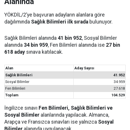
Alanında
YÖKDİL/2’ye başvuran adayların alanlara göre
dağılımında
Sağlık Bilimleri ilk sırada
bulunuyor.
Sağlık Bilimleri alanında
41 bin 952
, Sosyal Bilimler
alanında
34 bin 959
, Fen Bilimleri alanında ise
27 bin
618 aday
sınava katılacak.
Alan
Aday Sayısı
Sağlık Bilimleri
41.952
Sosyal Bilimler
34.959
Fen Bilimleri
27.618
Toplam
104.529
İngilizce sınavı
Fen Bilimleri, Sağlık Bilimleri ve
Sosyal Bilimler
alanlarında yapılacak. Almanca,
Arapça ve Fransızca sınavları ise yalnızca
Sosyal
Bilimler
alanında uygulanacak.