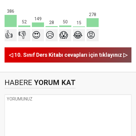
386
278
149
52
50
28
15
👍
👎
😍
😥
😱
😂
😡
◁ 10. Sınıf Ders Kitabı cevapları için tıklayınız ▷
HABERE
YORUM KAT