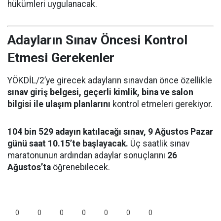
hükümleri uygulanacak.
Adayların Sınav Öncesi Kontrol
Etmesi Gerekenler
YÖKDİL/2’ye girecek adayların sınavdan önce özellikle
sınav giriş belgesi, geçerli kimlik, bina ve salon
bilgisi ile ulaşım planlarını
kontrol etmeleri gerekiyor.
104 bin 529 adayın katılacağı sınav, 9 Ağustos Pazar
günü saat 10.15’te başlayacak.
Üç saatlik sınav
maratonunun ardından adaylar sonuçlarını
26
Ağustos’ta
öğrenebilecek.
0
0
0
0
0
0
0