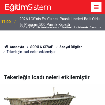
2026 LGS İlk Yerleştirme Verileri Açıklandı: Sınavla
12:45
Alan Liseler Yüzde 95,76 Doldu
Anasayfa
SORU & CEVAP
Sosyal Bilgiler
Tekerleğin icadı neleri etkilemiştir
Tekerleğin icadı neleri etkilemiştir