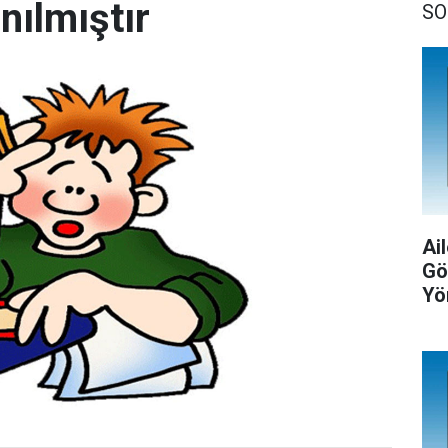
anılmıştır
SO
Ail
Gö
Yö