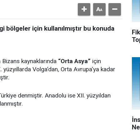
gi bölgeler için kullanılmıştır bu konuda
Fi
To
lda Bizans kaynaklarında
“Orta Asya”
için
 X. yüzyıllarda Volga’dan, Orta Avrupa’ya kadar
tir.
 Türkiye denmiştir. Anadolu ise XII. yüzyıldan
anmıştır.
İn
Ne