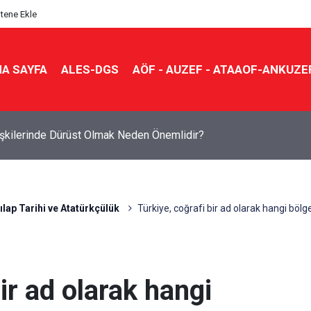
itene Ekle
A SAYFA
ALES-DGS
AÖF - AUZEF - ATAAOF-ANKUZE
lişkilerinde Dürüst Olmak Neden Önemlidir?
ılap Tarihi ve Atatürkçülük
Türkiye, coğrafi bir ad olarak hangi bölgel
ir ad olarak hangi