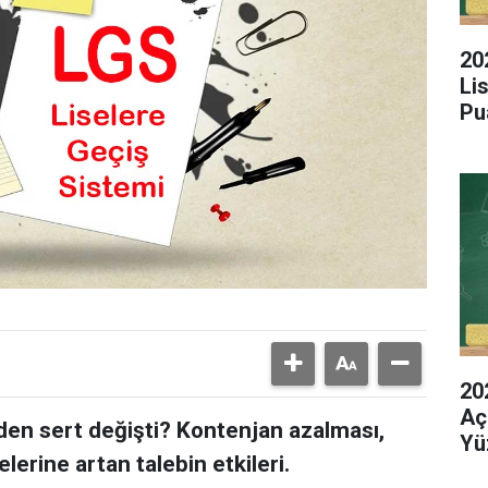
20
Li
Pu
20
Aç
den sert değişti? Kontenjan azalması,
Yü
elerine artan talebin etkileri.