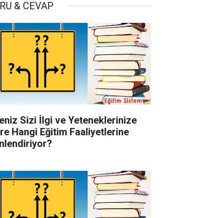
RU & CEVAP
eniz Sizi İlgi ve Yeteneklerinize
re Hangi Eğitim Faaliyetlerine
nlendiriyor?