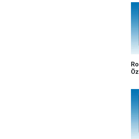
Ro
Öz