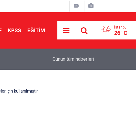
İstanbul
F
KPSS
EĞİTİM
26 °C
08:00
İnsanların Haklarını Gözetmek Toplumsal Yaşam 
Günün tüm
haberleri
er için kullanılmıştır