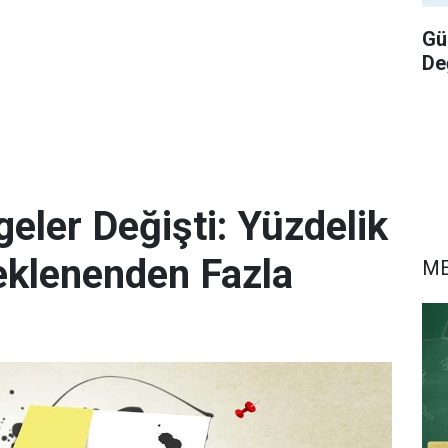
Gü
De
eler Değişti: Yüzdelik
eklenenden Fazla
M