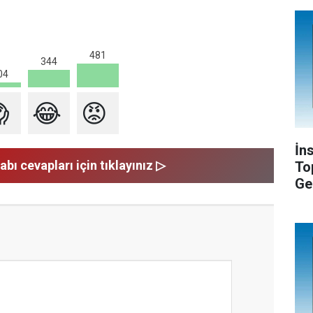
481
344
04

😂
😡
İn
abı cevapları için tıklayınız ▷
To
Ge