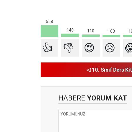
558
148
110
1
103
👍
👎
😍
😥

◁ 10. Sınıf Ders Kit
HABERE
YORUM KAT