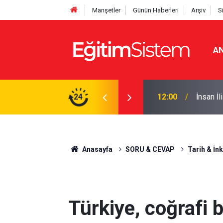
Manşetler
Günün Haberleri
Arşiv
S
AN
ak Toplum İçin Neden Gereklidir?
24
12:00
İnsan İ
Anasayfa
SORU & CEVAP
Tarih & İnk
Türkiye, coğrafi b