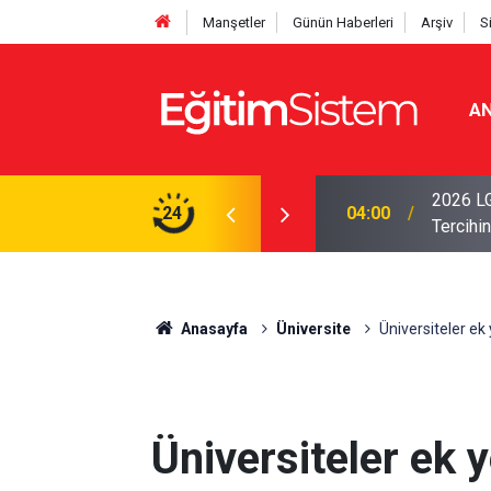
Manşetler
Günün Haberleri
Arşiv
S
AN
i Açıklandı: Sınavla Alan Liseler Yüzde 95,76
2026 LG
24
04:00
Tercihin
Anasayfa
Üniversite
Üniversiteler ek
Üniversiteler ek 