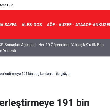
itene Ekle
A SAYFA
ALES-DGS
AÖF - AUZEF - ATAAOF-ANKUZE
S Sonuçları Açıklandı: Her 10 Öğrenciden Yaklaşık 9’u İlk Beş
e Yerleşti
 yerleştirmeye 191 bin boş kontenjan ile gidiyor
yerleştirmeye 191 bin