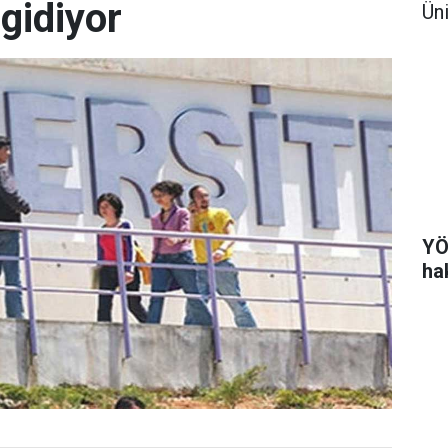
 gidiyor
Ün
YÖ
ha