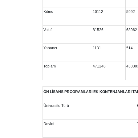
Kıbrıs
10112
5992
Vakıf
81526
68962
Yabancı
1131
514
Toplam
471248
43330
ÖN LİSANS PROGRAMLARI EK KONTENJANLARI T
Üniversite Türü
Devlet