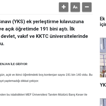
Ek
navı (YKS) ek yerleştirme kılavuzuna
içi
 açık öğretimde 191 bini aştı. İlk
devlet, vakıf ve KKTC üniversitelerinde
u.
ENJAN İLE GİDİYOR
örgün, açık ve ikinci öğretimdeki boş kontenjan sayısı 191 bin 140 oldu. Bu
ıt yaptırmadığı dikkat çekiyor.
YK
en bu istatistikleri MEF Üniversitesi Tanıtım Müdürü Barış Keser ile