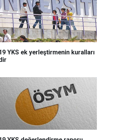
19 YKS ek yerleştirmenin kuralları
dir
19 YKS değerlendirme raporu