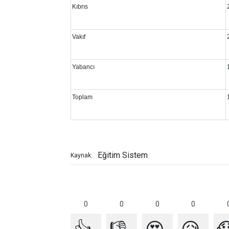
Kıbrıs
Vakıf
Yabancı
Toplam
Eğitim Sistem
Kaynak:
0
0
0
0