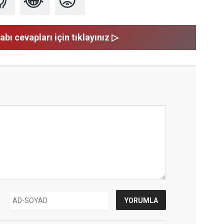

😂
😡
abı cevapları için tıklayınız ▷