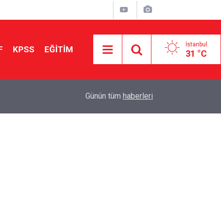
İstanbul
F
KPSS
EĞİTİM
31 °C
Aileniz Sizi İlgi ve Yeteneklerinize Göre Hangi E
01:00
Günün tüm
haberleri
Yönlendiriyor?