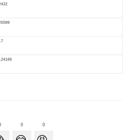
2432
20589
17
124166
0
0
0