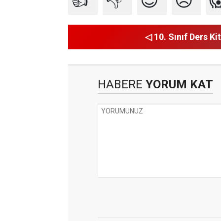
👍
👎
😍
😥

◁ 10. Sınıf Ders Kit
HABERE
YORUM KAT