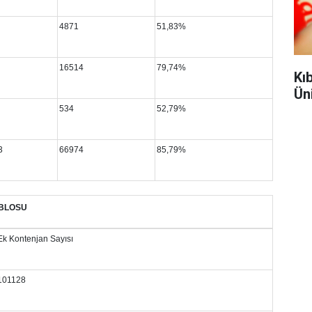
4871
51,83%
16514
79,74%
Kı
Ün
534
52,79%
3
66974
85,79%
ABLOSU
Ek Kontenjan Sayısı
101128