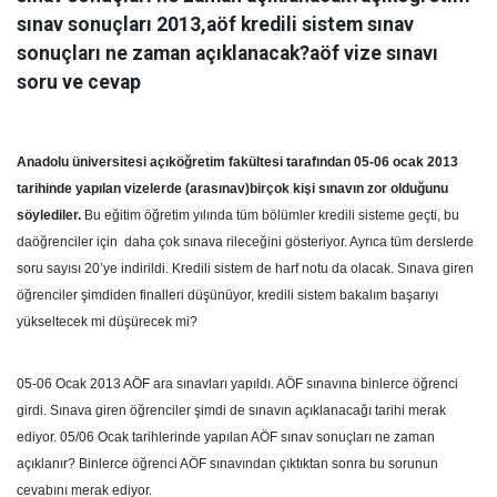
sınav sonuçları 2013,aöf kredili sistem sınav
sonuçları ne zaman açıklanacak?aöf vize sınavı
soru ve cevap
Anadolu üniversitesi açıköğretim fakültesi tarafından 05-06 ocak 2013
tarihinde yapılan vizelerde (arasınav)
birçok kişi sınavın zor olduğunu
söylediler.
Bu eğitim öğretim yılında tüm bölümler kredili sisteme geçti, bu
daöğrenciler için daha çok sınava rileceğini gösteriyor. Ayrıca tüm derslerde
soru sayısı 20’ye indirildi. Kredili sistem de harf notu da olacak. Sınava giren
öğrenciler şimdiden finalleri düşünüyor, kredili sistem bakalım başarıyı
yükseltecek mi düşürecek mi?
05-06 Ocak 2013 AÖF ara sınavları yapıldı. AÖF sınavına binlerce öğrenci
girdi. Sınava giren öğrenciler şimdi de sınavın açıklanacağı tarihi merak
ediyor. 05/06 Ocak tarihlerinde yapılan AÖF sınav sonuçları ne zaman
açıklanır? Binlerce öğrenci AÖF sınavından çıktıktan sonra bu sorunun
cevabını merak ediyor.