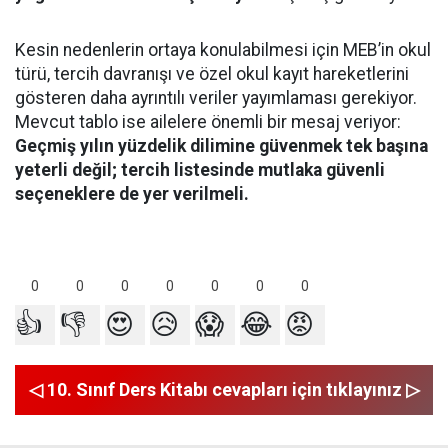
Kesin nedenlerin ortaya konulabilmesi için MEB’in okul
türü, tercih davranışı ve özel okul kayıt hareketlerini
gösteren daha ayrıntılı veriler yayımlaması gerekiyor.
Mevcut tablo ise ailelere önemli bir mesaj veriyor:
Geçmiş yılın yüzdelik dilimine güvenmek tek başına
yeterli değil; tercih listesinde mutlaka güvenli
seçeneklere de yer verilmeli.
0
0
0
0
0
0
0
👍
👎
😍
😥
😱
😂
😡
◁ 10. Sınıf Ders Kitabı cevapları için tıklayınız ▷