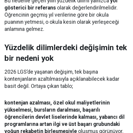
Bu nedenle geçen yılın yüzdelik dilimi yalnızca
yol
gösterici bir referans
olarak değerlendirilmelidir.
Öğrencinin geçmiş yıl verilerine göre bir okula
puanının yetmesi, o okula kesin olarak yerleşeceği
anlamına gelmez.
Yüzdelik dilimlerdeki değişimin tek
bir nedeni yok
2026 LGS’de yaşanan değişim, tek başına
kontenjanların azaltılmasıyla açıklanabilecek kadar
basit değil. Ortaya çıkan tablo;
kontenjan azalması, özel okul maliyetlerinin
yükselmesi, bursların daralması, başarılı
öğrencilerin devlet liselerinde kalması, yabancı dil
programlarına artan ilgi ve üst başarı grubundaki
yoğun rekabetin birleşmesiyle
oluşmuş görünüyor.