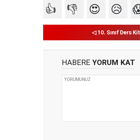
👍
👎
😍
😥

◁ 10. Sınıf Ders Kit
HABERE
YORUM KAT