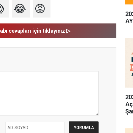

😂
😡
20
AY
abı cevapları için tıklayınız ▷
20
Aç
Şa