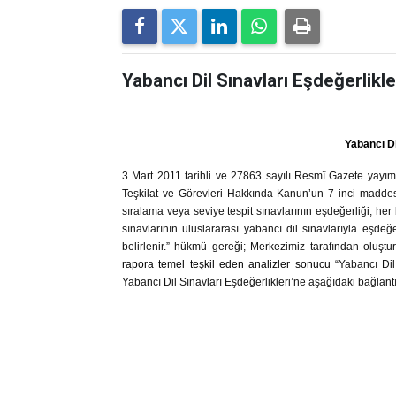
Yabancı Dil Sınavları Eşdeğerlikl
Yabancı Di
3 Mart 2011 tarihli ve 27863 sayılı Resmî Gazete yayı
Teşkilat ve Görevleri Hakkında Kanun’un 7 inci maddesin
sıralama veya seviye tespit sınavlarının eşdeğerliği, her 
sınavlarının uluslararası yabancı dil sınavlarıyla eşdeğe
belirlenir.” hükmü gereği; Merkezimiz tarafından oluştu
rapora temel teşkil eden analizler sonucu
“Yabancı Dil
Yabancı Dil Sınavları Eşdeğerlikleri’ne aşağıdaki bağlantıd