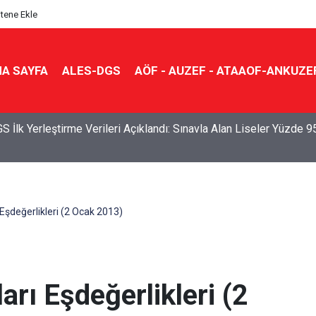
itene Ekle
A SAYFA
ALES-DGS
AÖF - AUZEF - ATAAOF-ANKUZE
S İlk Yerleştirme Verileri Açıklandı: Sınavla Alan Liseler Yüzde 9
 Eşdeğerlikleri (2 Ocak 2013)
arı Eşdeğerlikleri (2