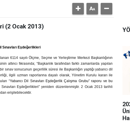
eri (2 Ocak 2013)
YÖ
l Sınavları Eşdeğerlikleri
mlanan 6114 sayılı Ölçme, Seçme ve Yerleştirme Merkezi Başkanlığının
in altıncı fıkrasında; “Başkanlık tarafından farklı zamanlarda yapılan
bir sınav sonucunun geçerlilik süresi ile Başkanlığın yaptığı yabancı dil
rliği, ilgili uzman raporlarına dayalı olarak, Yönetim Kurulu kararı ile
rulan “
Yabancı Dil Sınavları Eşdeğerlik Çalışma Grubu” raporu ve bu
 Sınavları Eşdeğerlikleri” yeniden düzenlenmiştir. 2 Ocak 2013 tarihli
an erişilebilecektir.
20
Ün
Ha