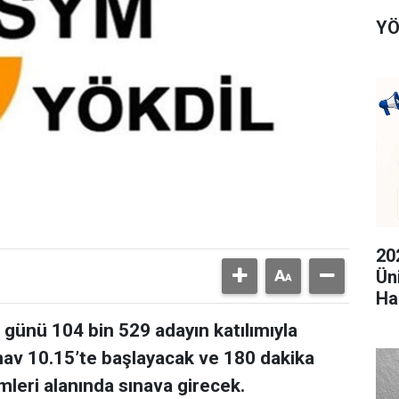
YÖ
20
Ün
Ha
günü 104 bin 529 adayın katılımıyla
ınav 10.15’te başlayacak ve 180 dakika
imleri alanında sınava girecek.