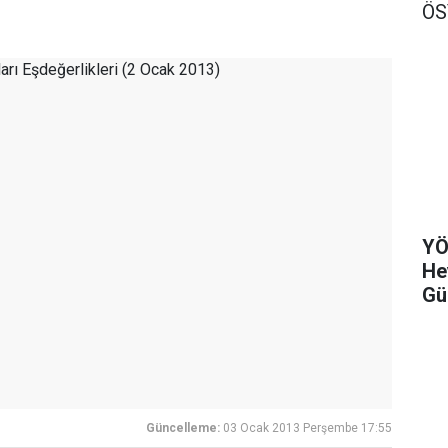
Ö
YÖ
He
Gü
Güncelleme:
03 Ocak 2013 Perşembe 17:55