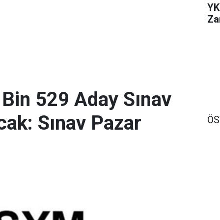
YK
Za
 Bin 529 Aday Sınav
ak: Sınav Pazar
Ö