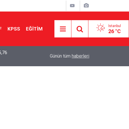
İstanbul
F
KPSS
EĞİTİM
26 °C
5,76
2026 LGS Sonuçları Açıklandı: Her 10 Öğrenciden
04:00
Günün tüm
haberleri
Tercihine Yerleşti