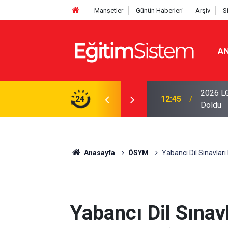
Manşetler
Günün Haberleri
Arşiv
S
AN
iseleri Belli Oldu: İki Program 500 Puanla
2026 LG
24
12:45
Doldu
Anasayfa
ÖSYM
Yabancı Dil Sınavları
Yabancı Dil Sınavl