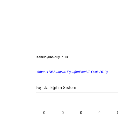
Kamuoyuna duyurulur.
Yabancı Dil Sınavları Eşdeğerlikleri (2 Ocak 2013)
Eğitim Sistem
Kaynak:
0
0
0
0