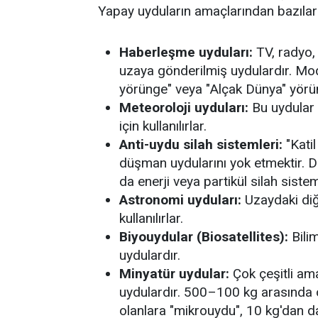
Yapay uyduların amaçlarından bazıları
Haberleşme uyduları:
TV, radyo, 
uzaya gönderilmiş uydulardır. Mo
yörünge" veya "Alçak Dünya" yörüng
Meteoroloji uyduları:
Bu uydular 
için kullanılırlar.
Anti-uydu silah sistemleri:
"Katil
düşman uydularını yok etmektir. D
da enerji veya partikül silah sisteml
Astronomi uyduları:
Uzaydaki diğ
kullanılırlar.
Biyouydular (Biosatellites):
Bilim
uydulardır.
Minyatür uydular:
Çok çeşitli ama
uydulardır. 500–100 kg arasında 
olanlara "mikrouydu", 10 kg'dan da