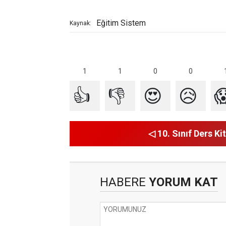
Eğitim Sistem
Kaynak:
1
1
0
0
👍
👎
😍
😥

◁ 10. Sınıf Ders Kit
HABERE
YORUM KAT