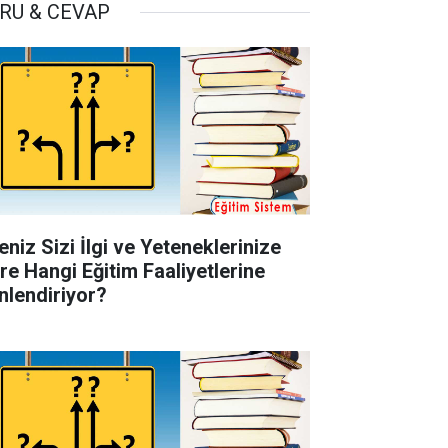
RU & CEVAP
eniz Sizi İlgi ve Yeteneklerinize
re Hangi Eğitim Faaliyetlerine
nlendiriyor?