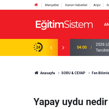
Manşetler
Günün Haberleri
Arşiv
S
AN
i Açıklandı: Sınavla Alan Liseler Yüzde 95,76
2026 LG
24
04:00
Tercihin
Anasayfa
SORU & CEVAP
Fen Bilimle
Yapay uydu nedir