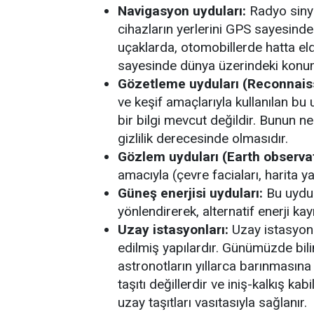
Navigasyon uyduları:
Radyo sinya
cihazların yerlerini GPS sayesin
uçaklarda, otomobillerde hatta el
sayesinde dünya üzerindeki konum b
Gözetleme uyduları (Reconnaiss
ve keşif amaçlarıyla kullanılan bu 
bir bilgi mevcut değildir. Bunun ned
gizlilik derecesinde olmasıdır.
Gözlem uyduları (Earth observati
amacıyla (çevre faciaları, harita ya
Güneş enerjisi uyduları:
Bu uydul
yönlendirerek, alternatif enerji ka
Uzay istasyonları:
Uzay istasyonl
edilmiş yapılardır. Günümüzde bili
astronotların yıllarca barınmasına
taşıtı değillerdir ve iniş-kalkış kab
uzay taşıtları vasıtasıyla sağlanır.