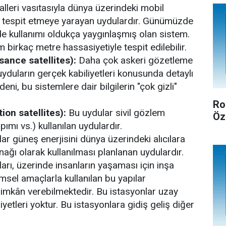
lleri vasıtasıyla dünya üzerindeki mobil
de tespit etmeye yarayan uydulardır. Günümüzde
de kullanımı oldukça yaygınlaşmış olan sistem.
irkaç metre hassasiyetiyle tespit edilebilir.
ance satellites):
Daha çok askeri gözetleme
uyduların gerçek kabiliyetleri konusunda detaylı
eni, bu sistemlere dair bilgilerin "çok gizli"
Ro
on satellites):
Bu uydular sivil gözlem
Öz
pımı vs.) kullanılan uydulardır.
ar güneş enerjisini dünya üzerindeki alıcılara
ynağı olarak kullanılması planlanan uydulardır.
arı, üzerinde insanların yaşaması için inşa
msel amaçlarla kullanılan bu yapılar
 imkân verebilmektedir. Bu istasyonlar uzay
iliyetleri yoktur. Bu istasyonlara gidiş geliş diğer