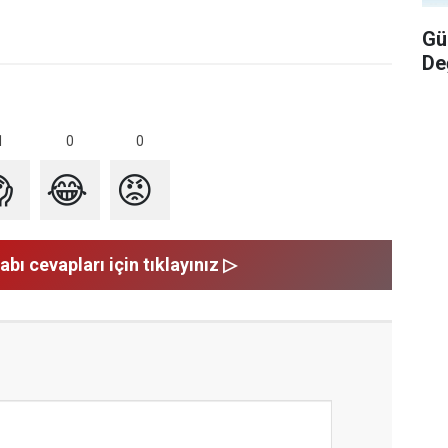
Gü
De
1
0
0

😂
😡
abı cevapları için tıklayınız ▷