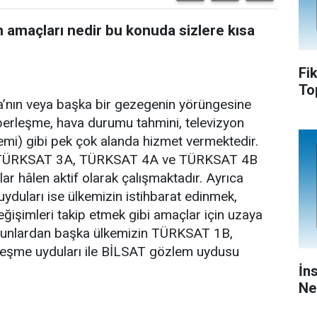
n amaçları nedir bu konuda sizlere kısa
Fi
To
’nın veya başka bir gezegenin yörüngesine
 haberleşme, hava durumu tahmini, televizyon
mi) gibi pek çok alanda hizmet vermektedir.
ği TÜRKSAT 3A, TÜRKSAT 4A ve TÜRKSAT 4B
r hâlen aktif olarak çalışmaktadır. Ayrıca
ları ise ülkemizin istihbarat edinmek,
ğişimleri takip etmek gibi amaçlar için uzaya
. Bunlardan başka ülkemizin TÜRKSAT 1B,
me uyduları ile BİLSAT gözlem uydusu
İn
Ne