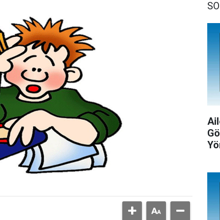
SO
Ail
Gö
Yö