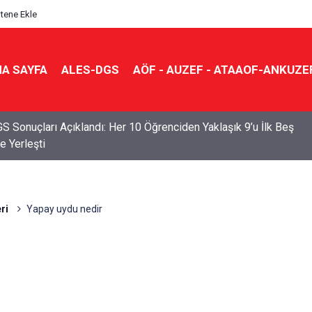
itene Ekle
A SAYFA
ALES-DGS
AÖF - AUZEF - ATAAOF-ANKUZE
S Sonuçları Açıklandı: Her 10 Öğrenciden Yaklaşık 9’u İlk Beş
e Yerleşti
ri
Yapay uydu nedir