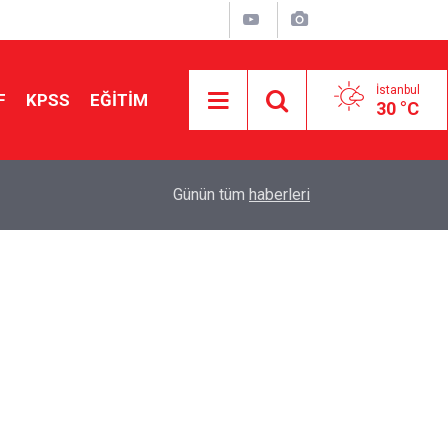
İstanbul
F
KPSS
EĞİTİM
30 °C
Aileniz Sizi İlgi ve Yeteneklerinize Göre Hangi E
01:00
Günün tüm
haberleri
Yönlendiriyor?