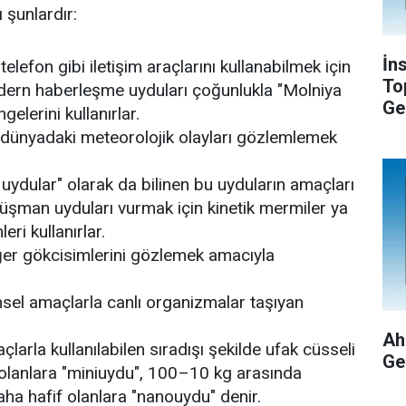
 şunlardır:
İn
telefon gibi iletişim araçlarını kullanabilmek için
To
dern haberleşme uyduları çoğunlukla "Molniya
Ge
elerini kullanırlar.
dünyadaki meteorolojik olayları gözlemlemek
 uydular" olarak da bilinen bu uyduların amaçları
üşman uyduları vurmak için kinetik mermiler ya
eri kullanırlar.
er gökcisimlerini gözlemek amacıyla
sel amaçlarla canlı organizmalar taşıyan
Ah
çlarla kullanılabilen sıradışı şekilde ufak cüsseli
Ge
olanlara "miniuydu", 100–10 kg arasında
ha hafif olanlara "nanouydu" denir.