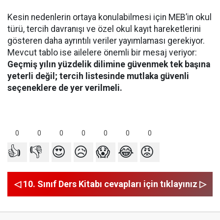
Kesin nedenlerin ortaya konulabilmesi için MEB’in okul
türü, tercih davranışı ve özel okul kayıt hareketlerini
gösteren daha ayrıntılı veriler yayımlaması gerekiyor.
Mevcut tablo ise ailelere önemli bir mesaj veriyor:
Geçmiş yılın yüzdelik dilimine güvenmek tek başına
yeterli değil; tercih listesinde mutlaka güvenli
seçeneklere de yer verilmeli.
0
0
0
0
0
0
0
👍
👎
😍
😥
😱
😂
😡
◁ 10. Sınıf Ders Kitabı cevapları için tıklayınız ▷