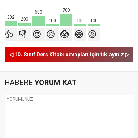
700
600
302
200
100
100
100
👍
👎
😍
😥
😱
😂
😡
◁ 10. Sınıf Ders Kitabı cevapları için tıklayınız ▷
HABERE
YORUM KAT