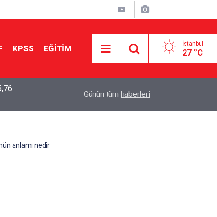
İstanbul
F
KPSS
EĞİTİM
27 °C
5,76
2026 LGS Sonuçları Açıklandı: Her 10 Öğrenciden
04:00
Günün tüm
haberleri
Tercihine Yerleşti
nün anlamı nedir