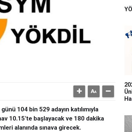
YÖ
20
Ün
Ha
günü 104 bin 529 adayın katılımıyla
ınav 10.15’te başlayacak ve 180 dakika
imleri alanında sınava girecek.