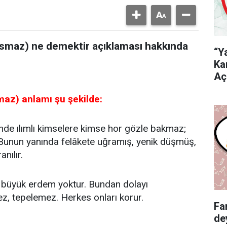
asmaz) ne demektir açıklaması hakkında
“Y
Ka
Aç
az) anlamı şu şekilde:
erinde ılımlı kimselere kimse hor gözle bakmaz;
Bunun yanında felâkete uğramış, yenik düşmüş,
nılır.
r büyük erdem yoktur. Bundan dolayı
z, tepelemez. Herkes onları korur.
Fa
de