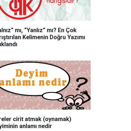
alnız” mı, “Yanlız” mı? En Çok
rıştırılan Kelimenin Doğru Yazımı
ıklandı
reler cirit atmak (oynamak)
yiminin anlamı nedir