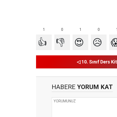
1
1
0
0
👍
👎
😍
😥

◁ 10. Sınıf Ders Kit
HABERE
YORUM KAT