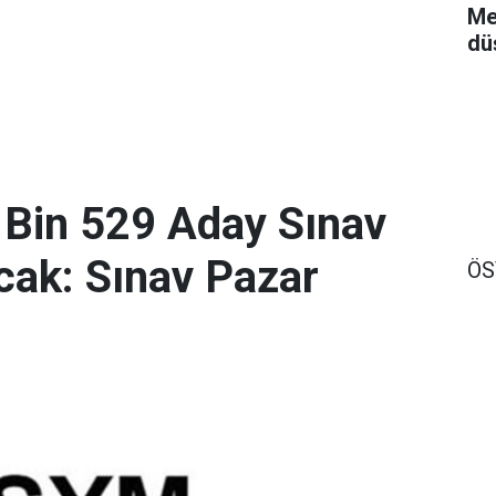
Me
dü
 Bin 529 Aday Sınav
ak: Sınav Pazar
Ö