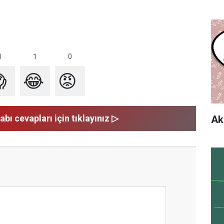
1
1
0

😂
😡
abı cevapları için tıklayınız ▷
Ak