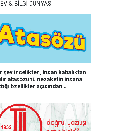
EV & BİLGİ DÜNYASI
r şey incelikten, insan kabalıktan
rılır atasözünü nezaketin insana
tığı özellikler açısından
rumlayınız