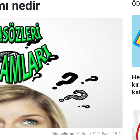
ı nedir
ÖD
He
kı
kat
yo
Güncelleme:
12 Aralık 2021 Pazar 19:44