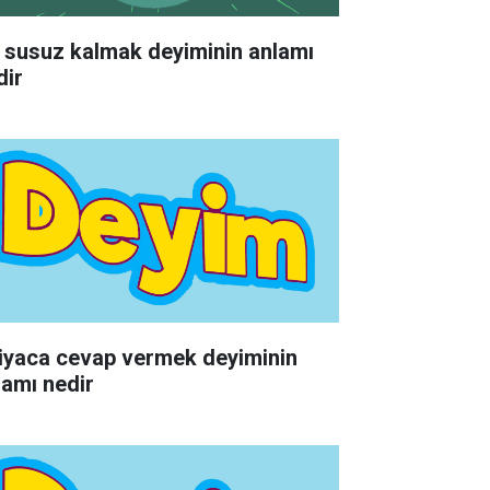
 susuz kalmak deyiminin anlamı
dir
tiyaca cevap vermek deyiminin
lamı nedir