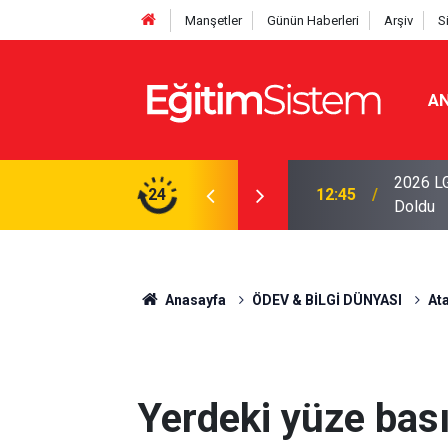
Manşetler
Günün Haberleri
Arşiv
S
AN
iseleri Belli Oldu: İki Program 500 Puanla
2026 LG
24
12:45
Doldu
Anasayfa
ÖDEV & BİLGİ DÜNYASI
Ata
Yerdeki yüze bas