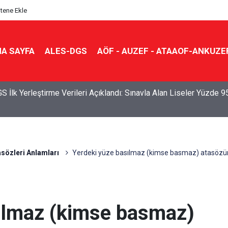
itene Ekle
A SAYFA
ALES-DGS
AÖF - AUZEF - ATAAOF-ANKUZE
S İlk Yerleştirme Verileri Açıklandı: Sınavla Alan Liseler Yüzde 9
sözleri Anlamları
Yerdeki yüze basılmaz (kimse basmaz) atasözü
ılmaz (kimse basmaz)