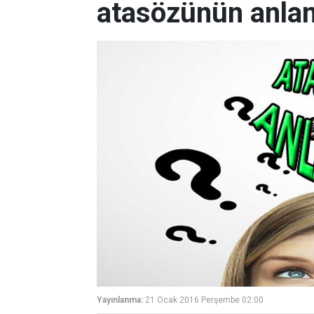
atasözünün anlam
Yayınlanma:
21 Ocak 2016 Perşembe 02:00