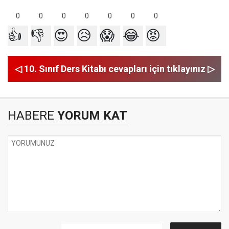
0
0
0
0
0
0
0
👍
👎
😍
😥
😱
😂
😡
◁ 10. Sınıf Ders Kitabı cevapları için tıklayınız ▷
HABERE
YORUM KAT