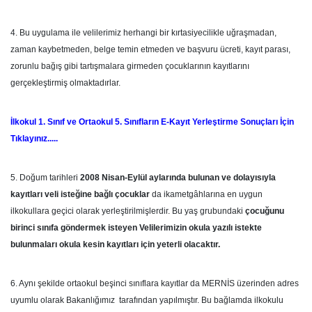
4. Bu uygulama ile velilerimiz herhangi bir kırtasiyecilikle uğraşmadan,
zaman kaybetmeden, belge temin etmeden ve başvuru ücreti, kayıt parası,
zorunlu bağış gibi tartışmalara girmeden çocuklarının kayıtlarını
gerçekleştirmiş olmaktadırlar.
İlkokul 1. Sınıf ve Ortaokul 5. Sınıfların E-Kayıt Yerleştirme Sonuçları İçin
Tıklayınız.....
5. Doğum tarihleri
2008 Nisan-Eylül aylarında bulunan ve dolayısıyla
kayıtları veli isteğine bağlı çocuklar
da ikametgâhlarına en uygun
ilkokullara geçici olarak yerleştirilmişlerdir. Bu yaş grubundaki
çocuğunu
birinci sınıfa göndermek isteyen Velilerimizin okula yazılı istekte
bulunmaları okula kesin kayıtları için yeterli olacaktır.
6. Aynı şekilde ortaokul beşinci sınıflara kayıtlar da MERNİS üzerinden adres
uyumlu olarak Bakanlığımız tarafından yapılmıştır. Bu bağlamda ilkokulu