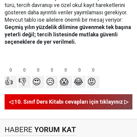
türü, tercih davranışı ve özel okul kayıt hareketlerini
gösteren daha ayrıntılı veriler yayımlaması gerekiyor.
Mevcut tablo ise ailelere önemli bir mesaj veriyor:
Geçmiş yılın yüzdelik dilimine güvenmek tek başına
yeterli değil; tercih listesinde mutlaka güvenli
seçeneklere de yer verilmeli.
0
0
0
0
0
0
0
👍
👎
😍
😥
😱
😂
😡
◁ 10. Sınıf Ders Kitabı cevapları için tıklayınız ▷
HABERE
YORUM KAT