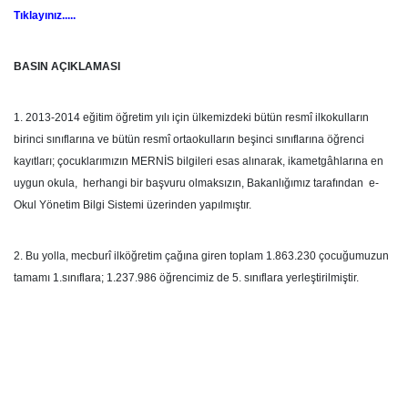
Tıklayınız.....
BASIN AÇIKLAMASI
1. 2013-2014 eğitim öğretim yılı için ülkemizdeki bütün resmî ilkokulların
birinci sınıflarına ve bütün resmî ortaokulların beşinci sınıflarına öğrenci
kayıtları; çocuklarımızın MERNİS bilgileri esas alınarak, ikametgâhlarına en
uygun okula, herhangi bir başvuru olmaksızın, Bakanlığımız tarafından e-
Okul Yönetim Bilgi Sistemi üzerinden yapılmıştır.
2. Bu yolla, mecburî ilköğretim çağına giren toplam 1.863.230 çocuğumuzun
tamamı 1.sınıflara; 1.237.986 öğrencimiz de 5. sınıflara yerleştirilmiştir.