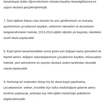
tamamlayan bütün öğrencilermizin ortaokul kayıtları ikametgâhlarına en
uygun okullara gerçekleştirilmiştir.
7. Özel eğitime ihtiyacı olan bireyler ile aziz şehitlerimizin ve muharip
gazilerimizin çocuklarının kayıtları, velilerinin istemeleri ve durumlarını
belgelendirmeleri halinde, 2013-2014 eğitim öğretim yılı başında, istedikleri
resmî okula yapılacaktır.
8. Kayıt işlemi tamamlandıktan sonra görev yeri değişen kamu görevlileri ile
ikamet adresi değişen vatandaşlarımızın çocuklarının kayıtları, müracaatları
halinde, yeni adreslerine en uyumlu okullara sistem tarafından otomatik
olarak yapılacaktır.
9. Herhangi bir nedenden dolayı hiç bir okula kaydı yapılmamış
çocuklarımızın velileri, öncelikle ilçe nüfus müdürlüğüne giderek adres
kontrolü yaptıracak, ardından ilçe milli eğitim müdürlüğü yetkililerini
bilgilendirecektir.