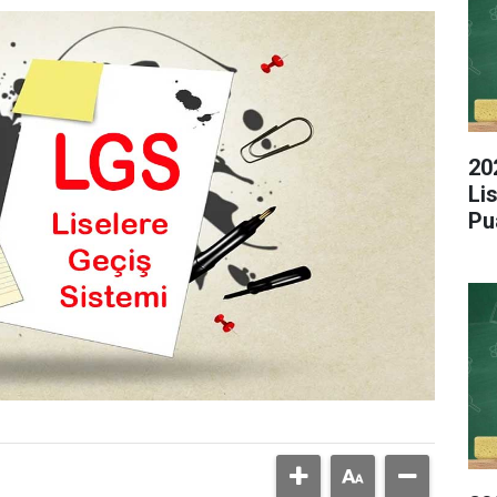
20
Li
Pu