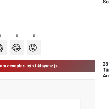
So
Ol
0
0
0

😂
😡
28
abı cevapları için tıklayınız ▷
Tü
An