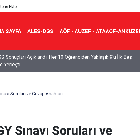
itene Ekle
A SAYFA
ALES-DGS
AÖF - AUZEF - ATAAOF-ANKUZE
S Sonuçları Açıklandı: Her 10 Öğrenciden Yaklaşık 9’u İlk Beş
e Yerleşti
navı Soruları ve Cevap Anahtarı
Y Sınavı Soruları ve