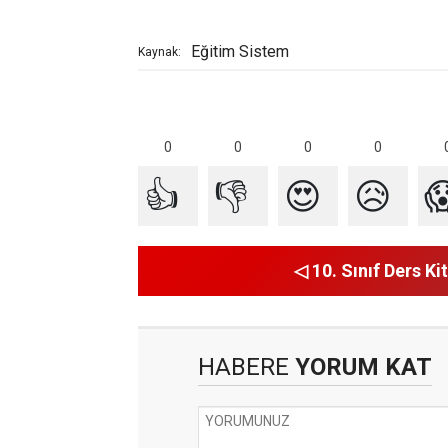
Eğitim Sistem
Kaynak:
0
0
0
0
👍
👎
😍
😥

◁ 10. Sınıf Ders Kit
HABERE
YORUM KAT