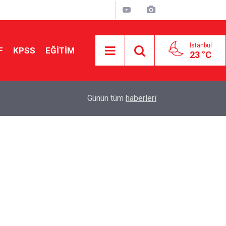
İstanbul
F
KPSS
EĞİTİM
23 °C
Aileniz Sizi İlgi ve Yeteneklerinize Göre Hangi E
01:00
Günün tüm
haberleri
Yönlendiriyor?