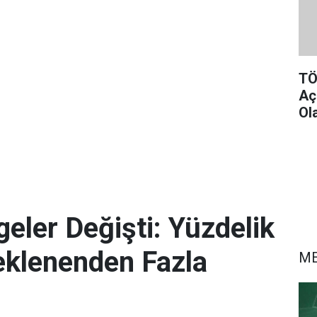
TÖ
Aç
Ol
eler Değişti: Yüzdelik
eklenenden Fazla
M