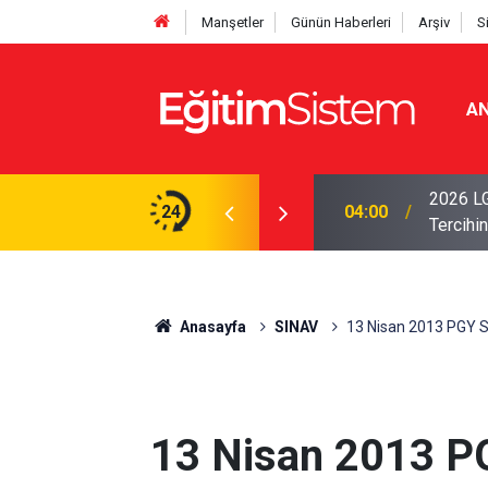
Manşetler
Günün Haberleri
Arşiv
S
AN
i Açıklandı: Sınavla Alan Liseler Yüzde 95,76
2026 LG
24
04:00
Tercihin
Anasayfa
SINAV
13 Nisan 2013 PGY Sı
13 Nisan 2013 PG