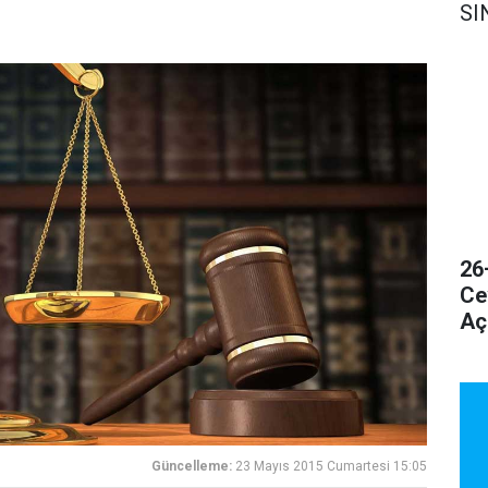
SI
26
Ce
Aç
Güncelleme:
23 Mayıs 2015 Cumartesi 15:05