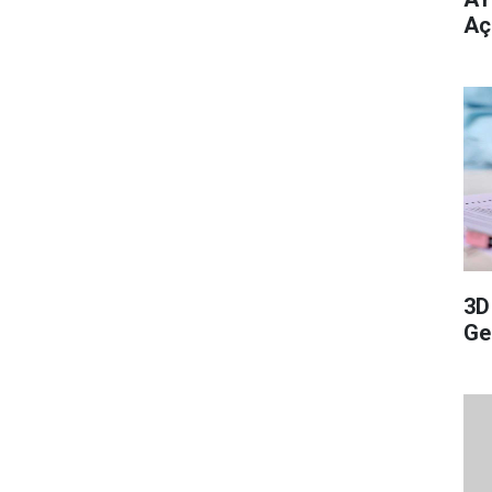
Aç
3D
Ge