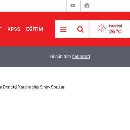
İstanbul
F
KPSS
EĞİTİM
26 °C
Aileniz Sizi İlgi ve Yeteneklerinize Göre Hangi E
01:00
Günün tüm
haberleri
Yönlendiriyor?
ar Denetçi Yardımcılığı Sınav Soruları