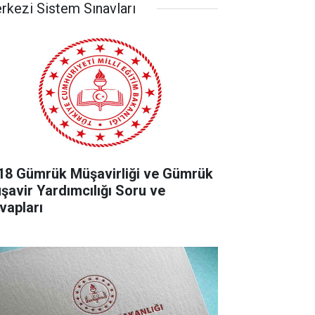
rkezi Sistem Sınavları
18 Gümrük Müşavirliği ve Gümrük
şavir Yardımcılığı Soru ve
vapları