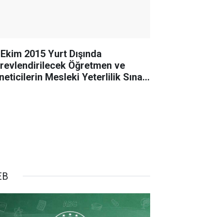
 Ekim 2015 Yurt Dışında
revlendirilecek Öğretmen ve
neticilerin Mesleki Yeterlilik Sınav
ru ve Cevapları
EB