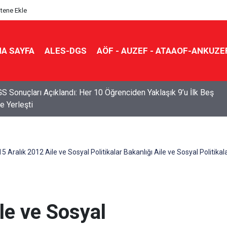
itene Ekle
A SAYFA
ALES-DGS
AÖF - AUZEF - ATAAOF-ANKUZE
S Sonuçları Açıklandı: Her 10 Öğrenciden Yaklaşık 9’u İlk Beş
e Yerleşti
15 Aralık 2012 Aile ve Sosyal Politikalar Bakanlığı Aile ve Sosyal Politikal
le ve Sosyal