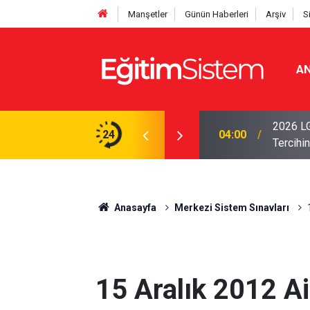
Manşetler
Günün Haberleri
Arşiv
S
AN
i Açıklandı: Sınavla Alan Liseler Yüzde 95,76
2026 LG
24
04:00
Tercihin
Anasayfa
Merkezi Sistem Sınavları
15 Aralık 2012 Ai