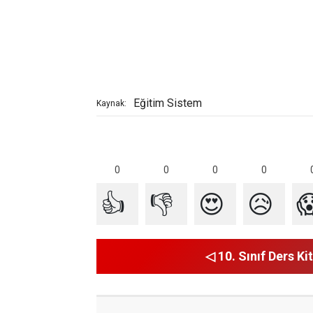
Eğitim Sistem
Kaynak:
0
0
0
0
👍
👎
😍
😥

◁ 10. Sınıf Ders Kit