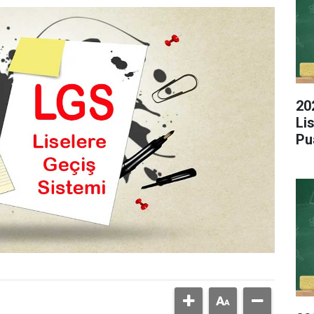
20
Li
Pu