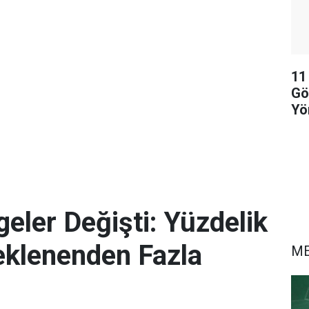
11
Gö
Yö
So
eler Değişti: Yüzdelik
eklenenden Fazla
M