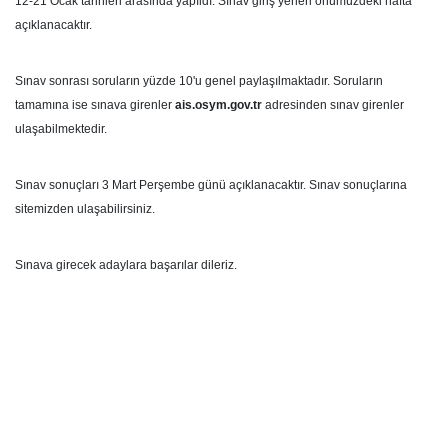
12-21 Ocak tarihleri arasında yapıldı. Sınav giriş yerleri önümüzdeki hafta
açıklanacaktır.
Sınav sonrası soruların yüzde 10'u genel paylaşılmaktadır. Soruların
tamamına ise sınava girenler
ais.osym.gov.tr
adresinden sınav girenler
ulaşabilmektedir.
Sınav sonuçları 3 Mart Perşembe günü açıklanacaktır. Sınav sonuçlarına
sitemizden ulaşabilirsiniz.
Sınava girecek adaylara başarılar dileriz.