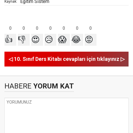
Eğitim Sistem
Kaynak:
0
0
0
0
0
0
0
👍
👎
😍
😥
😱
😂
😡
◁ 10. Sınıf Ders Kitabı cevapları için tıklayınız ▷
HABERE
YORUM KAT