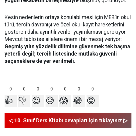
yoğun rekabetin birleşmesiyle
oluşmuş görünüyor.
Kesin nedenlerin ortaya konulabilmesi için MEB’in okul
türü, tercih davranışı ve özel okul kayıt hareketlerini
gösteren daha ayrıntılı veriler yayımlaması gerekiyor.
Mevcut tablo ise ailelere önemli bir mesaj veriyor:
Geçmiş yılın yüzdelik dilimine güvenmek tek başına
yeterli değil; tercih listesinde mutlaka güvenli
seçeneklere de yer verilmeli.
0
0
0
0
0
0
0
👍
👎
😍
😥
😱
😂
😡
◁ 10. Sınıf Ders Kitabı cevapları için tıklayınız ▷