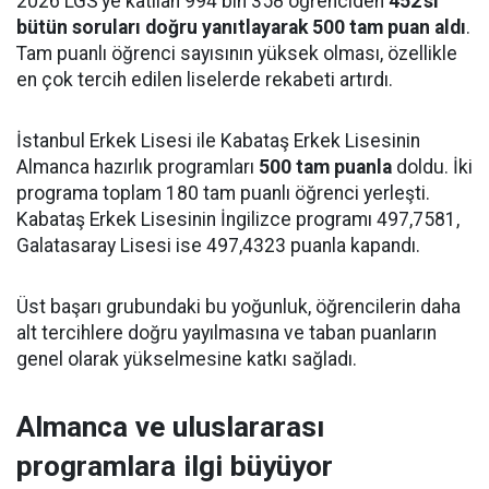
2026 LGS’ye katılan 994 bin 358 öğrenciden
452’si
bütün soruları doğru yanıtlayarak 500 tam puan aldı
.
Tam puanlı öğrenci sayısının yüksek olması, özellikle
en çok tercih edilen liselerde rekabeti artırdı.
İstanbul Erkek Lisesi ile Kabataş Erkek Lisesinin
Almanca hazırlık programları
500 tam puanla
doldu. İki
programa toplam 180 tam puanlı öğrenci yerleşti.
Kabataş Erkek Lisesinin İngilizce programı 497,7581,
Galatasaray Lisesi ise 497,4323 puanla kapandı.
Üst başarı grubundaki bu yoğunluk, öğrencilerin daha
alt tercihlere doğru yayılmasına ve taban puanların
genel olarak yükselmesine katkı sağladı.
Almanca ve uluslararası
programlara ilgi büyüyor