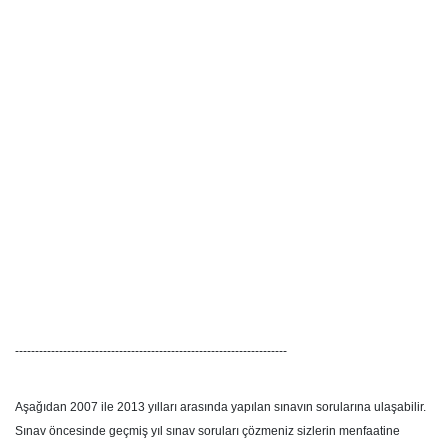
--------------------------------------------------------------------
Aşağıdan 2007 ile 2013 yılları arasında yapılan sınavın sorularına ulaşabilir.
Sınav öncesinde geçmiş yıl sınav soruları çözmeniz sizlerin menfaatine