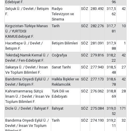
Edebiyat F.
96
Selçuk Ü. / Devlet / İletişim
Radyo
SÖZ
283.492
317,5
42
F.
Televizyon ve
62
Sinema
Kırgızistan-Türkiye Manas
Tarih
SÖZ
282.276
317,7
10
Ü. / YURTDISI
81
KAMUEdebiyat F.
Hacettepe Ü. / Devlet /
İletişim Bilimleri
SÖZ
281.091
317,9
1
İletişim F.
88
Tekirdağ Namık Kemal Ü. /
Coğrafya
SÖZ
279.816
318,2
42
Devlet / Fen-Edebiyat F.
22
Sakarya Ü. / Devlet / İnsan
Sanat Tarihi
SÖZ
277.943
318,5
27
Ve Toplum Bilimleri F.
48
Bandırma Onyedi Eylül Ü. /
Halkla İlişkiler ve
SÖZ
277.173
318,6
42
Devlet / İletişim F.
Reklamcılık
78
Kahramanmaraş Sütçü
Türk Dili ve
SÖZ
276.062
318,8
28
İmam Ü. / Devlet / İnsan Ve
Edebiyatı
69
Toplum Bilimleri F.
Dicle Ü. / Devlet / İlahiyat F.
İlahiyat
SÖZ
275.084
319,0
171
52
Bandırma Onyedi Eylül Ü. /
Tarih
SÖZ
274.193
319,2
32
Devlet / İnsan Ve Toplum
11
Bilimleri F.