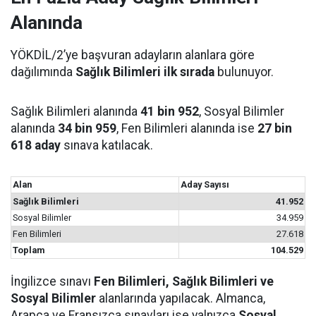
Alanında
YÖKDİL/2’ye başvuran adayların alanlara göre
dağılımında
Sağlık Bilimleri ilk sırada
bulunuyor.
Sağlık Bilimleri alanında
41 bin 952
, Sosyal Bilimler
alanında
34 bin 959
, Fen Bilimleri alanında ise
27 bin
618 aday
sınava katılacak.
Alan
Aday Sayısı
Sağlık Bilimleri
41.952
Sosyal Bilimler
34.959
Fen Bilimleri
27.618
Toplam
104.529
İngilizce sınavı
Fen Bilimleri, Sağlık Bilimleri ve
Sosyal Bilimler
alanlarında yapılacak. Almanca,
Arapça ve Fransızca sınavları ise yalnızca
Sosyal