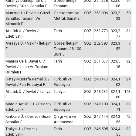
Kütahya Dumlupınar Ü. /
Görsel İletişim
SÖZ
254.228
323,0
91
Devlet / Güzel Sanatlar F.
Tasarımı
06
Munzur Ü. / Devlet / Güzel
Gastronomi ve
SÖZ
253.006
323,2
59
Sanatlar, Tasarım Ve
Mutfak Sanatları
33
Mimarlık F.
Atatürk Ü. / Devlet /
Tarih
SÖZ
252.773
323,2
31
Edebiyat F.
77
Avrasya Ü. / Vakıf / İletişim
Görsel İletişim
SÖZ
252.393
323,3
7
F.
Tasarımı / %100
52
Burslu
Manisa Celâl Bayar Ü. /
Tarih
SÖZ
251.537
323,5
32
Devlet / İnsan Ve Toplum
18
Bilimleri F.
Hatay Mustafa Kemal Ü. /
Türk Dili ve
SÖZ
248.473
324,1
24
Devlet / Fen-Edebiyat F.
Edebiyatı
02
Atatürk Ü. / Devlet / İlahiyat
İlahiyat
SÖZ
248.132
324,1
143
F.
68
Mardin Artuklu Ü. / Devlet /
Türk Dili ve
SÖZ
248.109
324,1
32
Edebiyat F.
Edebiyatı
71
Kırıkkale Ü. / Devlet / Güzel
Çizgi Film ve
SÖZ
247.144
324,3
42
Sanatlar F.
Animasyon
55
Trakya Ü. / Devlet /
Tarih
SÖZ
246.595
324,4
32
Edebiyat F.
55