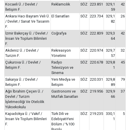
Kocaeli Ü. / Devlet /
Reklamcılık
SÖZ
223.851
329,1
42
İletişim F.
59
Ankara Hacı Bayram Veli Ü.
El Sanatları
SÖZ
223.734
329,1
26
/ Devlet / Sanat Ve Tasarım
82
F.
İzmir Bakırçay Ü. / Devlet /
Coğrafya
SÖZ
222.839
329,3
42
İnsan Ve Toplum Bilimleri
64
F.
Akdeniz Ü. / Devlet /
Rekreasyon
SÖZ
220.974
329,7
32
Turizm F.
Yönetimi
57
Çukurova Ü. / Devlet /
Radyo
SÖZ
220.678
329,8
45
İletişim F.
Televizyon ve
1
Sinema
Sakarya Ü. / Devlet /
Yeni Medya ve
SÖZ
220.331
329,8
79
İletişim F.
İletişim
89
Ağrı İbrahim Çeçen Ü. /
Gastronomi ve
SÖZ
219.956
329,9
37
Devlet / Turizm
Mutfak Sanatları
66
İşletmeciliği Ve Otelcilik
Yüksekokulu
Kapadokya Ü. / Vakıf /
Türk Dili ve
SÖZ
219.235
330,1
5
İnsan Ve Toplum Bilimleri
EdebiyatıYeni
1
F.
Bölüm / %100
Burslu