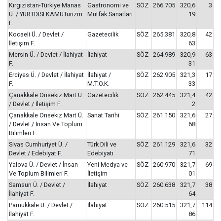
Kırgızistan-Türkiye Manas
Gastronomi ve
SÖZ
266.705
320,6
3
Ü. / YURTDISI KAMUTurizm
Mutfak Sanatları
19
F.
Kocaeli Ü. / Devlet /
Gazetecilik
SÖZ
265.381
320,8
42
İletişim F.
63
Mersin Ü. / Devlet / İlahiyat
İlahiyat
SÖZ
264.989
320,9
63
F.
31
Erciyes Ü. / Devlet / İlahiyat
İlahiyat /
SÖZ
262.905
321,3
17
F.
M.T.O.K.
33
Çanakkale Onsekiz Mart Ü.
Gazetecilik
SÖZ
262.445
321,4
42
/ Devlet / İletişim F.
2
Çanakkale Onsekiz Mart Ü.
Sanat Tarihi
SÖZ
261.150
321,6
27
/ Devlet / İnsan Ve Toplum
68
Bilimleri F.
Sivas Cumhuriyet Ü. /
Türk Dili ve
SÖZ
261.129
321,6
32
Devlet / Edebiyat F.
Edebiyatı
71
Yalova Ü. / Devlet / İnsan
Yeni Medya ve
SÖZ
260.970
321,7
69
Ve Toplum Bilimleri F.
İletişim
01
Samsun Ü. / Devlet /
İlahiyat
SÖZ
260.638
321,7
38
İlahiyat F.
64
Pamukkale Ü. / Devlet /
İlahiyat
SÖZ
260.515
321,7
114
İlahiyat F.
86