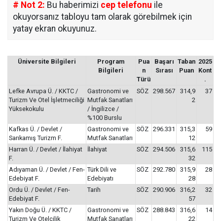
# Not 2:
Bu haberimizi
cep telefonu
ile
okuyorsanız tabloyu tam olarak görebilmek için
yatay ekran okuyunuz.
Üniversite Bilgileri
Program
Pua
Başarı
Taban
2025
Bilgileri
n
Sırası
Puan
Kont
Türü
.
Lefke Avrupa Ü. / KKTC /
Gastronomi ve
SÖZ
298.567
314,9
37
Turizm Ve Otel İşletmeciliği
Mutfak Sanatları
2
Yüksekokulu
/ İngilizce /
%100 Burslu
Kafkas Ü. / Devlet /
Gastronomi ve
SÖZ
296.331
315,3
59
Sarıkamış Turizm F.
Mutfak Sanatları
12
Harran Ü. / Devlet / İlahiyat
İlahiyat
SÖZ
294.506
315,6
115
F.
32
Adıyaman Ü. / Devlet / Fen-
Türk Dili ve
SÖZ
292.780
315,9
28
Edebiyat F.
Edebiyatı
28
Ordu Ü. / Devlet / Fen-
Tarih
SÖZ
290.906
316,2
32
Edebiyat F.
57
Yakın Doğu Ü. / KKTC /
Gastronomi ve
SÖZ
288.843
316,6
14
Turizm Ve Otelcilik
Mutfak Sanatları
22