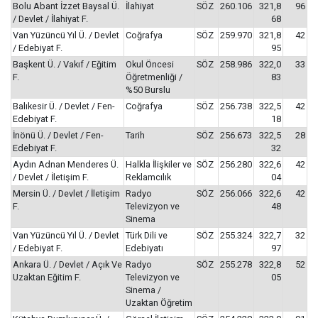
Bolu Abant İzzet Baysal Ü.
İlahiyat
SÖZ
260.106
321,8
96
/ Devlet / İlahiyat F.
68
Van Yüzüncü Yıl Ü. / Devlet
Coğrafya
SÖZ
259.970
321,8
42
/ Edebiyat F.
95
Başkent Ü. / Vakıf / Eğitim
Okul Öncesi
SÖZ
258.986
322,0
33
F.
Öğretmenliği /
83
%50 Burslu
Balıkesir Ü. / Devlet / Fen-
Coğrafya
SÖZ
256.738
322,5
42
Edebiyat F.
18
İnönü Ü. / Devlet / Fen-
Tarih
SÖZ
256.673
322,5
28
Edebiyat F.
32
Aydın Adnan Menderes Ü.
Halkla İlişkiler ve
SÖZ
256.280
322,6
42
/ Devlet / İletişim F.
Reklamcılık
04
Mersin Ü. / Devlet / İletişim
Radyo
SÖZ
256.066
322,6
42
F.
Televizyon ve
48
Sinema
Van Yüzüncü Yıl Ü. / Devlet
Türk Dili ve
SÖZ
255.324
322,7
32
/ Edebiyat F.
Edebiyatı
97
Ankara Ü. / Devlet / Açık Ve
Radyo
SÖZ
255.278
322,8
52
Uzaktan Eğitim F.
Televizyon ve
05
Sinema /
Uzaktan Öğretim