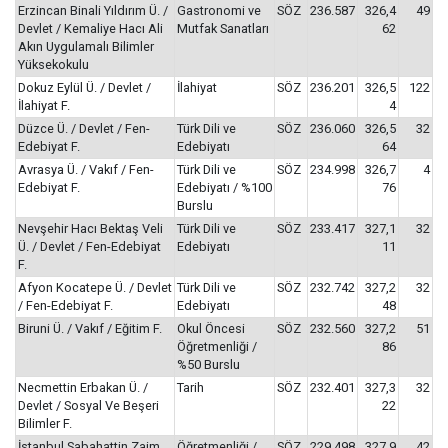
Erzincan Binali Yıldırım Ü. /
Gastronomi ve
SÖZ
236.587
326,4
49
Devlet / Kemaliye Hacı Ali
Mutfak Sanatları
62
Akın Uygulamalı Bilimler
Yüksekokulu
Dokuz Eylül Ü. / Devlet /
İlahiyat
SÖZ
236.201
326,5
122
İlahiyat F.
4
Düzce Ü. / Devlet / Fen-
Türk Dili ve
SÖZ
236.060
326,5
32
Edebiyat F.
Edebiyatı
64
Avrasya Ü. / Vakıf / Fen-
Türk Dili ve
SÖZ
234.998
326,7
4
Edebiyat F.
Edebiyatı / %100
76
Burslu
Nevşehir Hacı Bektaş Veli
Türk Dili ve
SÖZ
233.417
327,1
32
Ü. / Devlet / Fen-Edebiyat
Edebiyatı
11
F.
Afyon Kocatepe Ü. / Devlet
Türk Dili ve
SÖZ
232.742
327,2
32
/ Fen-Edebiyat F.
Edebiyatı
48
Biruni Ü. / Vakıf / Eğitim F.
Okul Öncesi
SÖZ
232.560
327,2
51
Öğretmenliği /
86
%50 Burslu
Necmettin Erbakan Ü. /
Tarih
SÖZ
232.401
327,3
32
Devlet / Sosyal Ve Beşeri
22
Bilimler F.
İstanbul Sabahattin Zaim
Öğretmenliği /
SÖZ
229.498
327,9
42