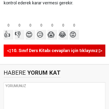
kontrol ederek karar vermesi gerekir.
0
0
0
0
0
0
0
👍
👎
😍
😥
😱
😂
😡
◁ 10. Sınıf Ders Kitabı cevapları için tıklayınız ▷
HABERE
YORUM KAT