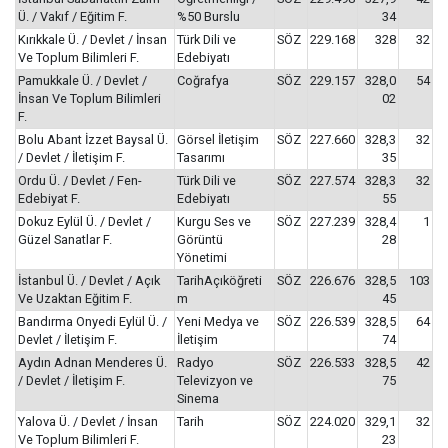
Ü. / Vakıf / Eğitim F.
%50 Burslu
34
Kırıkkale Ü. / Devlet / İnsan
Türk Dili ve
SÖZ
229.168
328
32
Ve Toplum Bilimleri F.
Edebiyatı
Pamukkale Ü. / Devlet /
Coğrafya
SÖZ
229.157
328,0
54
İnsan Ve Toplum Bilimleri
02
F.
Bolu Abant İzzet Baysal Ü.
Görsel İletişim
SÖZ
227.660
328,3
32
/ Devlet / İletişim F.
Tasarımı
35
Ordu Ü. / Devlet / Fen-
Türk Dili ve
SÖZ
227.574
328,3
32
Edebiyat F.
Edebiyatı
55
Dokuz Eylül Ü. / Devlet /
Kurgu Ses ve
SÖZ
227.239
328,4
1
Güzel Sanatlar F.
Görüntü
28
Yönetimi
İstanbul Ü. / Devlet / Açık
TarihAçıköğreti
SÖZ
226.676
328,5
103
Ve Uzaktan Eğitim F.
m
45
Bandırma Onyedi Eylül Ü. /
Yeni Medya ve
SÖZ
226.539
328,5
64
Devlet / İletişim F.
İletişim
74
Aydın Adnan Menderes Ü.
Radyo
SÖZ
226.533
328,5
42
/ Devlet / İletişim F.
Televizyon ve
75
Sinema
Yalova Ü. / Devlet / İnsan
Tarih
SÖZ
224.020
329,1
32
Ve Toplum Bilimleri F.
23