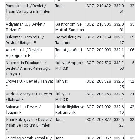
Pamukkale Ü. / Devlet /
Tarih
SÖZ
210.432
332,0
32
İnsan Ve Toplum Bilimleri
51
F.
Adıyaman Ü. / Devlet /
Gastronomi ve
SÖZ
210.306
332,0
35
Turizm F.
Mutfak Sanatları
81
Süleyman Demirel Ü. /
Görsel İletişim
SÖZ
210.154
332,1
59
Devlet / İletişim F.
Tasarımı
17
Anadolu Ü. / Devlet /
TarihAçıköğreti
SÖZ
209.999
332,1
106
Açıköğretim F.
m
5
Necmettin Erbakan Ü. /
İlahiyatArapça /
SÖZ
209.520
332,2
5
Devlet / Ahmet Keleşoğlu
M.T.O.K.
58
İlahiyat F.
Erciyes Ü. / Devlet / İlahiyat
İlahiyat
SÖZ
208.328
332,5
152
F.
25
Ondokuz Mayıs Ü. / Devlet
İlahiyat /
SÖZ
208.259
332,5
21
/ İlahiyat F.
M.T.O.K.
4
Sakarya Ü. / Devlet /
Halkla İlişkiler ve
SÖZ
207.902
332,6
42
İletişim F.
Reklamcılık
19
İzmir Bakırçay Ü. / Devlet /
Tarih
SÖZ
207.877
332,6
32
İnsan Ve Toplum Bilimleri
23
F.
Tekirdağ Namık Kemal Ü. /
Tarih
SÖZ
206.957
332,8
32