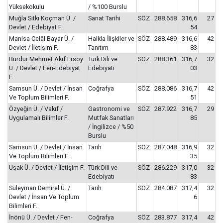
Yüksekokulu
/ %100 Burslu
Muğla Sıtkı Koçman Ü. /
Sanat Tarihi
SÖZ
288.658
316,6
27
Devlet / Edebiyat F.
54
Manisa Celâl Bayar Ü. /
Halkla İlişkiler ve
SÖZ
288.489
316,6
42
Devlet / İletişim F.
Tanıtım
83
Burdur Mehmet Akif Ersoy
Türk Dili ve
SÖZ
288.361
316,7
32
Ü. / Devlet / Fen-Edebiyat
Edebiyatı
03
F.
Samsun Ü. / Devlet / İnsan
Coğrafya
SÖZ
288.086
316,7
42
Ve Toplum Bilimleri F.
51
Özyeğin Ü. / Vakıf /
Gastronomi ve
SÖZ
287.922
316,7
29
Uygulamalı Bilimler F.
Mutfak Sanatları
85
/ İngilizce / %50
Burslu
Samsun Ü. / Devlet / İnsan
Tarih
SÖZ
287.048
316,9
32
Ve Toplum Bilimleri F.
35
Uşak Ü. / Devlet / İletişim F.
Türk Dili ve
SÖZ
286.229
317,0
32
Edebiyatı
83
Süleyman Demirel Ü. /
Tarih
SÖZ
284.087
317,4
32
Devlet / İnsan Ve Toplum
6
Bilimleri F.
İnönü Ü. / Devlet / Fen-
Coğrafya
SÖZ
283.877
317,4
42