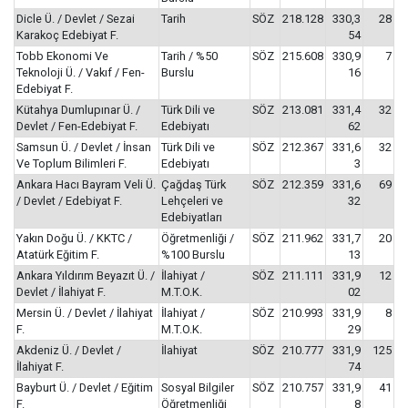
Dicle Ü. / Devlet / Sezai
Tarih
SÖZ
218.128
330,3
28
Karakoç Edebiyat F.
54
Tobb Ekonomi Ve
Tarih / %50
SÖZ
215.608
330,9
7
Teknoloji Ü. / Vakıf / Fen-
Burslu
16
Edebiyat F.
Kütahya Dumlupınar Ü. /
Türk Dili ve
SÖZ
213.081
331,4
32
Devlet / Fen-Edebiyat F.
Edebiyatı
62
Samsun Ü. / Devlet / İnsan
Türk Dili ve
SÖZ
212.367
331,6
32
Ve Toplum Bilimleri F.
Edebiyatı
3
Ankara Hacı Bayram Veli Ü.
Çağdaş Türk
SÖZ
212.359
331,6
69
/ Devlet / Edebiyat F.
Lehçeleri ve
32
Edebiyatları
Yakın Doğu Ü. / KKTC /
Öğretmenliği /
SÖZ
211.962
331,7
20
Atatürk Eğitim F.
%100 Burslu
13
Ankara Yıldırım Beyazıt Ü. /
İlahiyat /
SÖZ
211.111
331,9
12
Devlet / İlahiyat F.
M.T.O.K.
02
Mersin Ü. / Devlet / İlahiyat
İlahiyat /
SÖZ
210.993
331,9
8
F.
M.T.O.K.
29
Akdeniz Ü. / Devlet /
İlahiyat
SÖZ
210.777
331,9
125
İlahiyat F.
74
Bayburt Ü. / Devlet / Eğitim
Sosyal Bilgiler
SÖZ
210.757
331,9
41
F.
Öğretmenliği
8