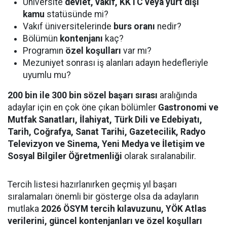
Üniversite
devlet, vakıf, KKTC veya yurt dışı
kamu
statüsünde mi?
Vakıf üniversitelerinde
burs oranı
nedir?
Bölümün
kontenjanı
kaç?
Programın
özel koşulları
var mı?
Mezuniyet sonrası iş alanları adayın hedefleriyle
uyumlu mu?
200 bin ile 300 bin sözel başarı sırası
aralığında
adaylar için en çok öne çıkan bölümler
Gastronomi ve
Mutfak Sanatları, İlahiyat, Türk Dili ve Edebiyatı,
Tarih, Coğrafya, Sanat Tarihi, Gazetecilik, Radyo
Televizyon ve Sinema, Yeni Medya ve İletişim ve
Sosyal Bilgiler Öğretmenliği
olarak sıralanabilir.
Tercih listesi hazırlanırken geçmiş yıl başarı
sıralamaları önemli bir gösterge olsa da adayların
mutlaka
2026 ÖSYM tercih kılavuzunu, YÖK Atlas
verilerini, güncel kontenjanları ve özel koşulları