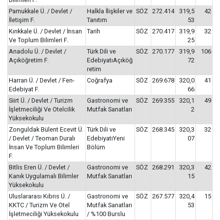
Pamukkale Ü. / Devlet /
Halkla İlişkiler ve
SÖZ
272.414
319,5
42
İletişim F.
Tanıtım
53
Kırıkkale Ü. / Devlet / İnsan
Tarih
SÖZ
270.417
319,9
32
Ve Toplum Bilimleri F.
25
Anadolu Ü. / Devlet /
Türk Dili ve
SÖZ
270.177
319,9
106
Açıköğretim F.
EdebiyatıAçıköğ
72
retim
Harran Ü. / Devlet / Fen-
Coğrafya
SÖZ
269.678
320,0
41
Edebiyat F.
66
Siirt Ü. / Devlet / Turizm
Gastronomi ve
SÖZ
269.355
320,1
49
İşletmeciliği Ve Otelcilik
Mutfak Sanatları
2
Yüksekokulu
Zonguldak Bülent Ecevit Ü.
Türk Dili ve
SÖZ
268.345
320,3
32
/ Devlet / Teoman Duralı
EdebiyatıYeni
07
İnsan Ve Toplum Bilimleri
Bölüm
F.
Bitlis Eren Ü. / Devlet /
Gastronomi ve
SÖZ
268.291
320,3
42
Kanık Uygulamalı Bilimler
Mutfak Sanatları
15
Yüksekokulu
Uluslararası Kıbrıs Ü. /
Gastronomi ve
SÖZ
267.577
320,4
15
KKTC / Turizm Ve Otel
Mutfak Sanatları
53
İşletmeciliği Yüksekokulu
/ %100 Burslu