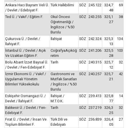
Ankara Hacı Bayram Veli Ü.
Türk Halkbilimi
SÖZ
245.122
324,7
69
/ Devlet / Edebiyat F.
48
Ted Ü. / Vakıf / Eğitim F.
Okul Öncesi
SÖZ
243.255
325,1
38
Öğretmenliği /
27
İngilizce / %50
Burslu
Çukurova Ü. / Devlet /
İlahiyat
SÖZ
242.324
325,3
134
İlahiyat F.
13
İstanbul Ü. / Devlet / Açık
CoğrafyaAçıköğ
SÖZ
241.206
325,5
103
Ve Uzaktan Eğitim F.
retim
28
Bolu Abant İzzet Baysal Ü.
Tarih
SÖZ
240.315
325,7
32
/ Devlet / Fen-Edebiyat F.
12
İzmir Ekonomi Ü. / Vakıf /
Gastronomi ve
SÖZ
240.257
325,7
42
Uygulamalı Yönetim
Mutfak Sanatları
21
Bilimleri Yüksekokulu
/ İngilizce / %50
Burslu
Eskişehir Osmangazi Ü. /
İlahiyat /
SÖZ
239.413
325,8
14
Devlet / İlahiyat F.
M.T.O.K.
77
Balıkesir Ü. / Devlet / Fen-
Tarih
SÖZ
237.219
326,3
32
Edebiyat F.
25
Fırat Ü. / Devlet / İnsan Ve
Türk Dili ve
SÖZ
236.839
326,4
27
Toplum Bilimleri F.
Edebiyatı
05