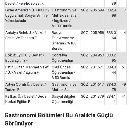
Devlet / Fen-Edebiyat F.
39
Girne Amerikan Ü. / KKTC /
Gastronomi ve
SÖZ
206.699
332,8
7
Uygulamalı Sosyal Bilimler
Mutfak Sanatları
98
Yüksekokulu
/ İngilizce /
%100 Burslu
Antalya Belek Ü. / Vakıf /
Radyo
SÖZ
205.958
333,0
4
Sanat Ve Tasarım F.
Televizyon ve
64
Sinema / %100
Burslu
Dokuz Eylül Ü. / Devlet /
Coğrafya
SÖZ
204.953
333,2
1
Buca Eğitim F.
Öğretmenliği
95
Fatih Sultan Mehmet Vakıf
Okul Öncesi
SÖZ
201.671
334,0
51
/ Ü. / Vakıf / Eğitim F.
Öğretmenliği /
44
%50 Burslu
Artvin Çoruh Ü. / Devlet /
Gastronomi ve
SÖZ
201.517
334,0
49
Turizm F.
Mutfak Sanatları
78
Kafkas Ü. / Devlet / Dede
Sosyal Bilgiler
SÖZ
201.379
334,1
41
Korkut Eğitim F.
Öğretmenliği
1
Gastronomi Bölümleri Bu Aralıkta Güçlü
Görünüyor