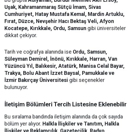
Bu grupta
Adıyaman, Burdur Mehmet Akif Ersoy,
Uşak, Kahramanmaraş Sütçü İmam, Sivas
Cumhuriyet, Hatay Mustafa Kemal, Mardin Artuklu,
Fırat, Düzce, Nevşehir Hacı Bektaş Veli, Afyon
Kocatepe, Kırıkkale, Ordu, Samsun
gibi üniversiteler
dikkat çekiyor.
Tarih ve coğrafya alanında ise
Ordu, Samsun,
Süleyman Demirel, İnönü, Kırıkkale, Harran, Van
Yüzüncü Yıl, Balıkesir, Atatürk, Manisa Celal Bayar,
Trakya, Bolu Abant İzzet Baysal, Pamukkale ve
İzmir Bakırçay Üniversitesi
gibi seçenekler
bulunuyor.
İletişim Bölümleri Tercih Listesine Eklenebilir
Bu sıralama bandında iletişim alanında da çok sayıda
bölüm yer alıyor.
Halkla İlişkiler ve Tanıtım, Halkla
İlişkiler ve Reklamcılık, Gazetecilik, Radyo