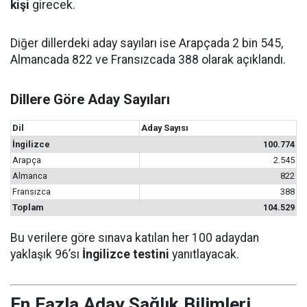
kişi
girecek.
Diğer dillerdeki aday sayıları ise Arapçada 2 bin 545,
Almancada 822 ve Fransızcada 388 olarak açıklandı.
Dillere Göre Aday Sayıları
Dil
Aday Sayısı
İngilizce
100.774
Arapça
2.545
Almanca
822
Fransızca
388
Toplam
104.529
Bu verilere göre sınava katılan her 100 adaydan
yaklaşık 96’sı
İngilizce testini
yanıtlayacak.
En Fazla Aday Sağlık Bilimleri