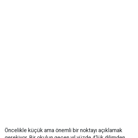
Öncelikle küçük ama önemli bir noktayı açıklamak
gerekiyor. Bir okulun geçen yıl yüzde 4’lük dilimden