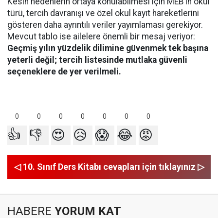
Kesin nedenlerin ortaya konulabilmesi için MEB’in okul
türü, tercih davranışı ve özel okul kayıt hareketlerini
gösteren daha ayrıntılı veriler yayımlaması gerekiyor.
Mevcut tablo ise ailelere önemli bir mesaj veriyor:
Geçmiş yılın yüzdelik dilimine güvenmek tek başına
yeterli değil; tercih listesinde mutlaka güvenli
seçeneklere de yer verilmeli.
0
0
0
0
0
0
0
👍
👎
😍
😥
😱
😂
😡
◁ 10. Sınıf Ders Kitabı cevapları için tıklayınız ▷
HABERE
YORUM KAT