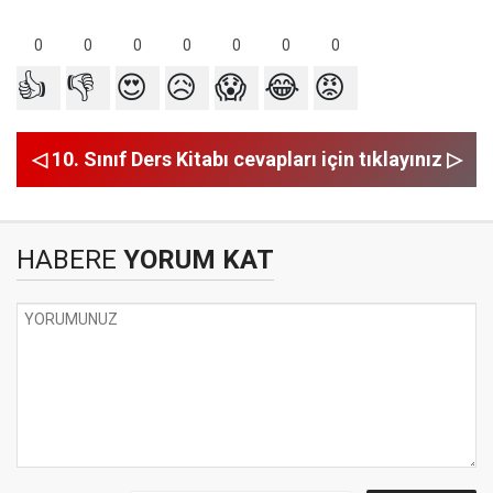
0
0
0
0
0
0
0
👍
👎
😍
😥
😱
😂
😡
◁ 10. Sınıf Ders Kitabı cevapları için tıklayınız ▷
HABERE
YORUM KAT