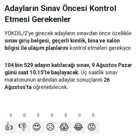
Adayların Sınav Öncesi Kontrol
Etmesi Gerekenler
YÖKDİL/2’ye girecek adayların sınavdan önce özellikle
sınav giriş belgesi, geçerli kimlik, bina ve salon
bilgisi ile ulaşım planlarını
kontrol etmeleri gerekiyor.
104 bin 529 adayın katılacağı sınav, 9 Ağustos Pazar
günü saat 10.15’te başlayacak.
Üç saatlik sınav
maratonunun ardından adaylar sonuçlarını
26
Ağustos’ta
öğrenebilecek.
0
0
0
0
0
0
0
👍
👎
😍
😥
😱
😂
😡