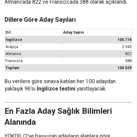
Almancada 822 ve Fransızcada 388 olarak açıklandı.
Dillere Göre Aday Sayıları
Dil
Aday Sayısı
İngilizce
100.774
Arapça
2.545
Almanca
822
Fransızca
388
Toplam
104.529
Bu verilere göre sınava katılan her 100 adaydan
yaklaşık 96’sı
İngilizce testini
yanıtlayacak.
En Fazla Aday Sağlık Bilimleri
Alanında
YÖKDİL/2’ye başvuran adayların alanlara göre