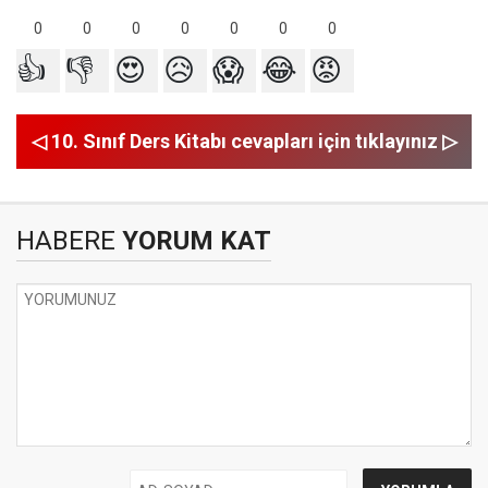
0
0
0
0
0
0
0
👍
👎
😍
😥
😱
😂
😡
◁ 10. Sınıf Ders Kitabı cevapları için tıklayınız ▷
HABERE
YORUM KAT