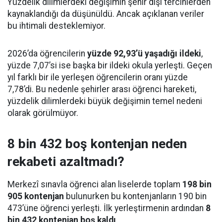
Yüzdelik dilimlerdeki değişimin şehir dışı tercihlerden
kaynaklandığı da düşünüldü. Ancak açıklanan veriler
bu ihtimali desteklemiyor.
2026’da öğrencilerin
yüzde 92,93’ü yaşadığı ildeki
,
yüzde 7,07’si ise başka bir ildeki okula yerleşti. Geçen
yıl farklı bir ile yerleşen öğrencilerin oranı yüzde
7,78’di. Bu nedenle şehirler arası öğrenci hareketi,
yüzdelik dilimlerdeki büyük değişimin temel nedeni
olarak görülmüyor.
8 bin 432 boş kontenjan neden
rekabeti azaltmadı?
Merkezî sınavla öğrenci alan liselerde toplam
198 bin
905 kontenjan
bulunurken bu kontenjanların 190 bin
473’üne öğrenci yerleşti. İlk yerleştirmenin ardından
8
bin 432 kontenjan boş kaldı
.