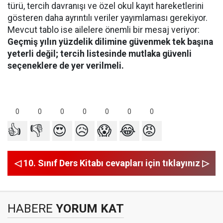
türü, tercih davranışı ve özel okul kayıt hareketlerini
gösteren daha ayrıntılı veriler yayımlaması gerekiyor.
Mevcut tablo ise ailelere önemli bir mesaj veriyor:
Geçmiş yılın yüzdelik dilimine güvenmek tek başına
yeterli değil; tercih listesinde mutlaka güvenli
seçeneklere de yer verilmeli.
0
0
0
0
0
0
0
👍
👎
😍
😥
😱
😂
😡
◁ 10. Sınıf Ders Kitabı cevapları için tıklayınız ▷
HABERE
YORUM KAT