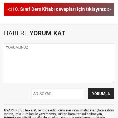
◁ 10. Sınıf Ders Kitabı cevapları için tıklayınız ▷
HABERE
YORUM KAT
UYARI:
Küfür, hakaret, rencide edici cümleler veya imalar, inançlara saldırı
içeren, imla kuralları ile yazılmamış, Türkçe karakter kullanılmayan,
isimsiz ve büyük harflerle
yazılmış yorumlar onaylanmamaktadır.