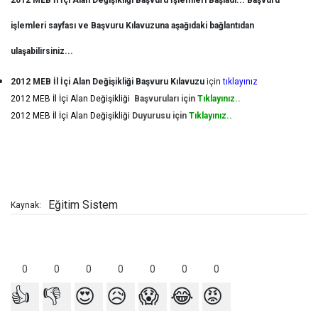
2012 MEB İl İçi Alan Değişikliği Başvuru İşlemleri Başladı... Başvuru
işlemleri sayfası ve Başvuru Kılavuzuna aşağıdaki bağlantıdan
ulaşabilirsiniz...
2012 MEB İl İçi Alan Değişikliği Başvuru Kılavuzu
için
tıklayınız
2012 MEB İl İçi Alan Değişikliği
Başvuruları için
Tıklayınız..
2012 MEB İl İçi Alan Değişikliği
Duyurusu için
Tıklayınız..
Eğitim Sistem
Kaynak:
0
0
0
0
0
0
0
👍
👎
😍
😥
😱
😂
😡