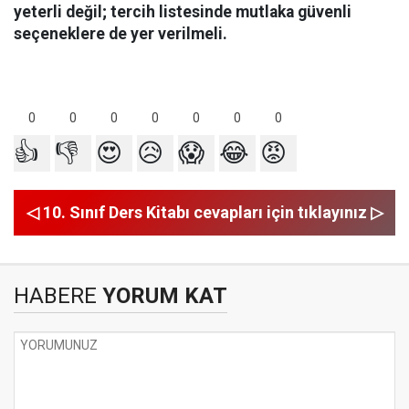
yeterli değil; tercih listesinde mutlaka güvenli
seçeneklere de yer verilmeli.
0
0
0
0
0
0
0
👍
👎
😍
😥
😱
😂
😡
◁ 10. Sınıf Ders Kitabı cevapları için tıklayınız ▷
HABERE
YORUM KAT