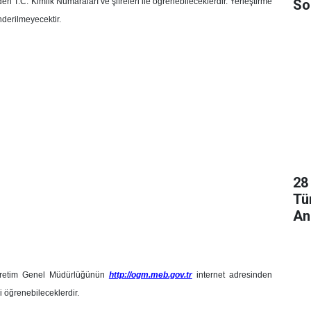
So
den T.C. Kimlik Numaraları ve şifreleri ile öğrenebileceklerdir. Yerleştirme
Ol
derilmeyecektir.
28
Tü
An
taöğretim Genel Müdürlüğünün
http://ogm.meb.gov.tr
internet adresinden
ni öğrenebileceklerdir.