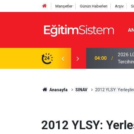
Manşetler
Günün Haberleri
Arşiv
S
AN
i Açıklandı: Sınavla Alan Liseler Yüzde 95,76
2026 LG
24
04:00
Tercihin
Anasayfa
SINAV
2012 YLSY: Yerleştir
2012 YLSY: Yerle