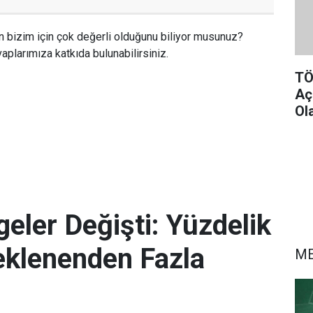
n bizim için çok değerli olduğunu biliyor musunuz?
aplarımıza katkıda bulunabilirsiniz.
TÖ
Aç
Ol
eler Değişti: Yüzdelik
eklenenden Fazla
M