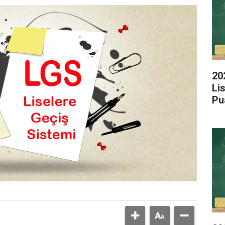
20
Li
Pu