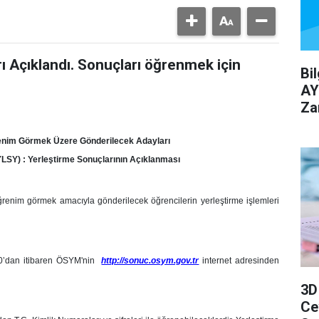
 Açıklandı. Sonuçları öğrenmek için
Bi
AY
Za
renim Görmek Üzere Gönderilecek Adayları
LSY) : Yerleştirme Sonuçlarının Açıklanması
renim görmek amacıyla gönderilecek öğrencilerin yerleştirme işlemleri
0’dan itibaren ÖSYM'nin
http://sonuc.osym.gov.tr
internet adresinden
3D
Ce