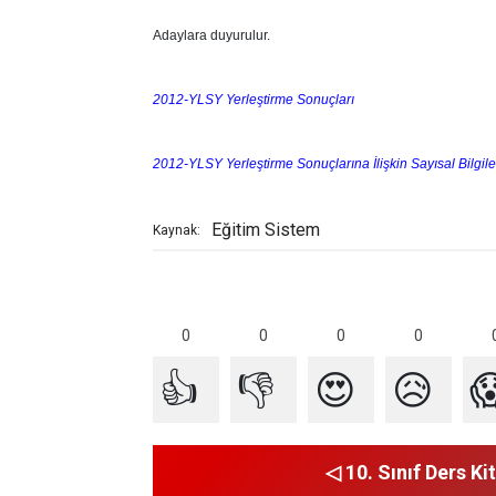
Adaylara duyurulur.
2012-YLSY Yerleştirme Sonuçları
2012-YLSY Yerleştirme Sonuçlarına İlişkin Sayısal Bilgile
Eğitim Sistem
Kaynak:
0
0
0
0
👍
👎
😍
😥

◁ 10. Sınıf Ders Kit