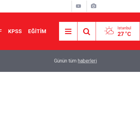
İstanbul
F
KPSS
EĞİTİM
27 °C
Aileniz Sizi İlgi ve Yeteneklerinize Göre Hangi E
01:00
Günün tüm
haberleri
Yönlendiriyor?