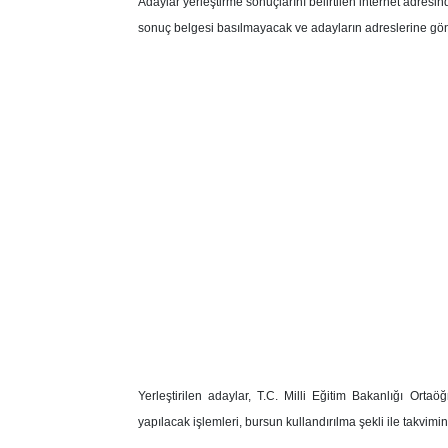
Adaylar yerleştirme sonuçlarını belirtilen internet adresin
sonuç belgesi basılmayacak ve adayların adreslerine gön
Yerleştirilen adaylar, T.C. Milli Eğitim Bakanlığı Or
yapılacak işlemleri, bursun kullandırılma şekli ile takvimi