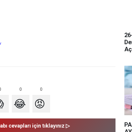
26
De
r
Aç
0
0
0

😂
😡
PA
abı cevapları için tıklayınız ▷
AY