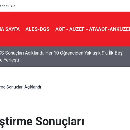
itene Ekle
A SAYFA
ALES-DGS
AÖF - AUZEF - ATAAOF-ANKUZE
S Sonuçları Açıklandı: Her 10 Öğrenciden Yaklaşık 9’u İlk Beş
e Yerleşti
me Sonuçları Açıklandı
ştirme Sonuçları