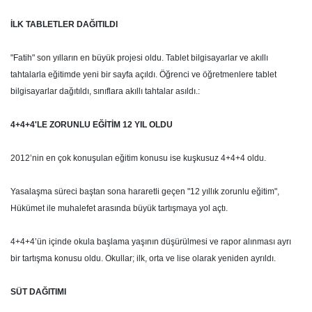
İLK TABLETLER DAĞITILDI
"Fatih" son yılların en büyük projesi oldu. Tablet bilgisayarlar ve akıllı
tahtalarla eğitimde yeni bir sayfa açıldı. Öğrenci ve öğretmenlere tablet
bilgisayarlar dağıtıldı, sınıflara akıllı tahtalar asıldı.:
4+4+4'LE ZORUNLU EĞİTİM 12 YIL OLDU
2012’nin en çok konuşulan eğitim konusu ise kuşkusuz 4+4+4 oldu.
Yasalaşma süreci baştan sona hararetli geçen "12 yıllık zorunlu eğitim",
Hükümet ile muhalefet arasında büyük tartışmaya yol açtı.
4+4+4’ün içinde okula başlama yaşının düşürülmesi ve rapor alınması ayrı
bir tartışma konusu oldu. Okullar; ilk, orta ve lise olarak yeniden ayrıldı.
SÜT DAĞITIMI