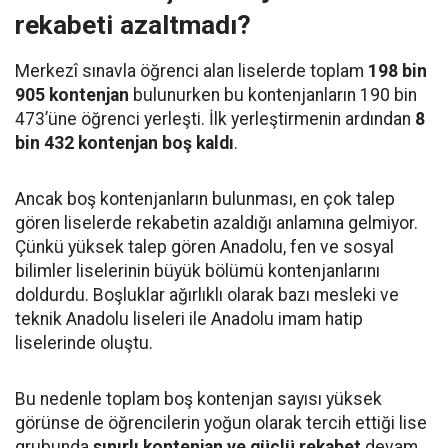
rekabeti azaltmadı?
Merkezî sınavla öğrenci alan liselerde toplam
198 bin
905 kontenjan
bulunurken bu kontenjanların 190 bin
473’üne öğrenci yerleşti. İlk yerleştirmenin ardından
8
bin 432 kontenjan boş kaldı
.
Ancak boş kontenjanların bulunması, en çok talep
gören liselerde rekabetin azaldığı anlamına gelmiyor.
Çünkü yüksek talep gören Anadolu, fen ve sosyal
bilimler liselerinin büyük bölümü kontenjanlarını
doldurdu. Boşluklar ağırlıklı olarak bazı mesleki ve
teknik Anadolu liseleri ile Anadolu imam hatip
liselerinde oluştu.
Bu nedenle toplam boş kontenjan sayısı yüksek
görünse de öğrencilerin yoğun olarak tercih ettiği lise
grubunda
sınırlı kontenjan ve güçlü rekabet
devam