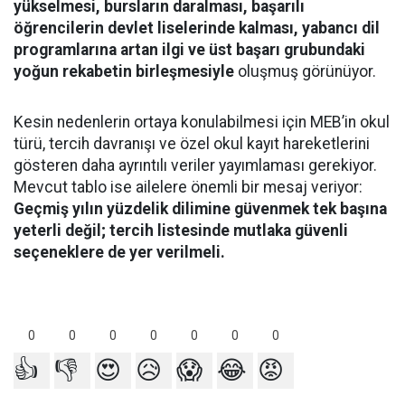
yükselmesi, bursların daralması, başarılı
öğrencilerin devlet liselerinde kalması, yabancı dil
programlarına artan ilgi ve üst başarı grubundaki
yoğun rekabetin birleşmesiyle
oluşmuş görünüyor.
Kesin nedenlerin ortaya konulabilmesi için MEB’in okul
türü, tercih davranışı ve özel okul kayıt hareketlerini
gösteren daha ayrıntılı veriler yayımlaması gerekiyor.
Mevcut tablo ise ailelere önemli bir mesaj veriyor:
Geçmiş yılın yüzdelik dilimine güvenmek tek başına
yeterli değil; tercih listesinde mutlaka güvenli
seçeneklere de yer verilmeli.
0
0
0
0
0
0
0
👍
👎
😍
😥
😱
😂
😡