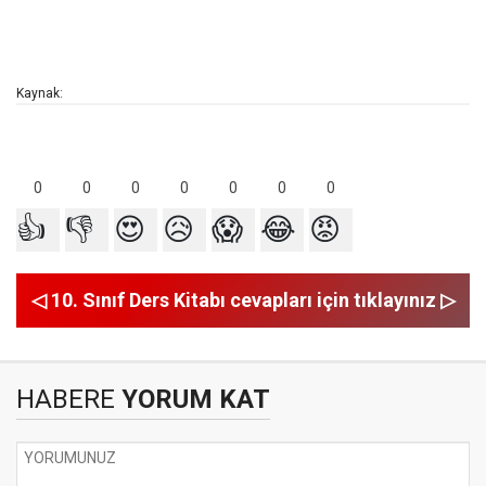
Kaynak:
0
0
0
0
0
0
0
👍
👎
😍
😥
😱
😂
😡
◁ 10. Sınıf Ders Kitabı cevapları için tıklayınız ▷
HABERE
YORUM KAT