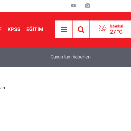
İstanbul
F
KPSS
EĞİTİM
27 °C
Aileniz Sizi İlgi ve Yeteneklerinize Göre Hangi E
01:00
Günün tüm
haberleri
Yönlendiriyor?
man