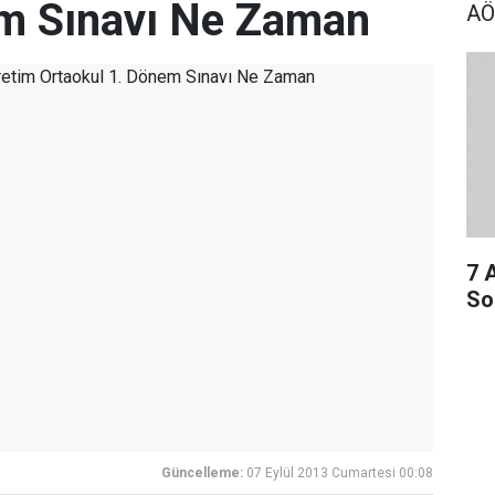
em Sınavı Ne Zaman
AÖ
7 
So
Güncelleme:
07 Eylül 2013 Cumartesi 00:08