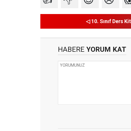
◁ 10. Sınıf Ders Kit
HABERE
YORUM KAT