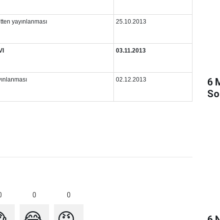
etten yayınlanması
25.10.2013
VI
03.11.2013
6 
yınlanması
02.12.2013
So
0
0
0

😂
😡
6 