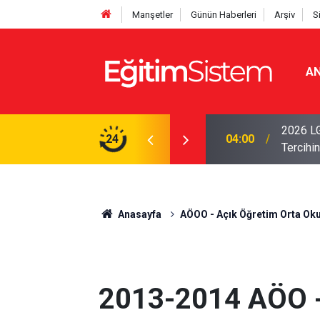
Manşetler
Günün Haberleri
Arşiv
S
AN
i Açıklandı: Sınavla Alan Liseler Yüzde 95,76
2026 LG
24
04:00
Tercihin
Anasayfa
AÖOO - Açık Öğretim Orta Oku
2013-2014 AÖO -