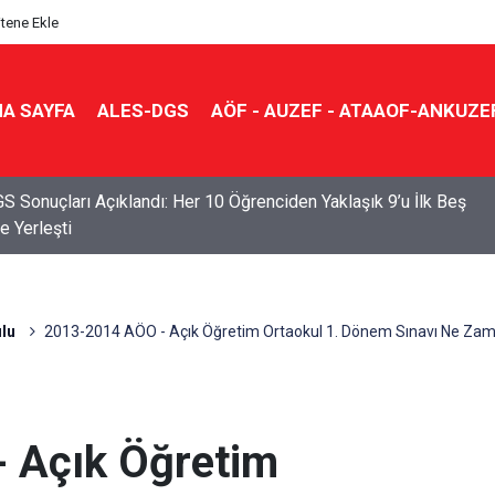
itene Ekle
A SAYFA
ALES-DGS
AÖF - AUZEF - ATAAOF-ANKUZE
S Sonuçları Açıklandı: Her 10 Öğrenciden Yaklaşık 9’u İlk Beş
e Yerleşti
lu
2013-2014 AÖO - Açık Öğretim Ortaokul 1. Dönem Sınavı Ne Za
 Açık Öğretim