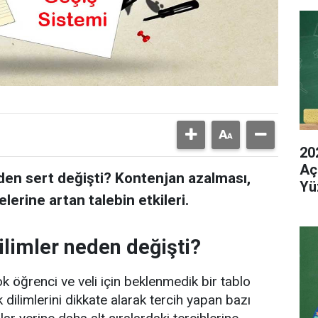
20
Aç
den sert değişti? Kontenjan azalması,
Yü
elerine artan talebin etkileri.
limler neden değişti?
k öğrenci ve veli için beklenmedik bir tablo
k dilimlerini dikkate alarak tercih yapan bazı