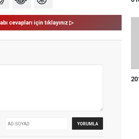
abı cevapları için tıklayınız ▷
20