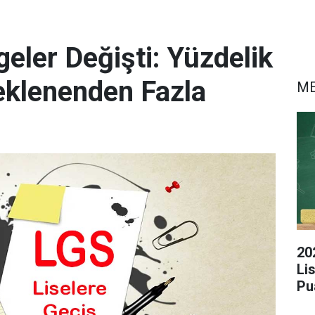
eler Değişti: Yüzdelik
eklenenden Fazla
M
20
Li
Pu