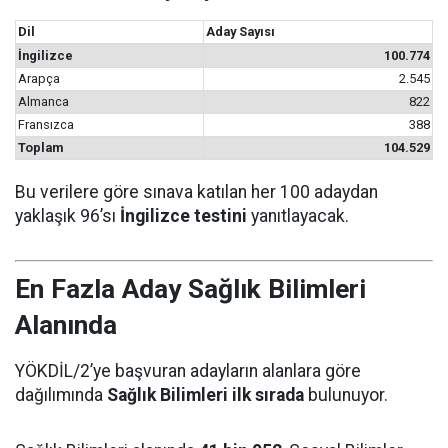
Dil
Aday Sayısı
İngilizce
100.774
Arapça
2.545
Almanca
822
Fransızca
388
Toplam
104.529
Bu verilere göre sınava katılan her 100 adaydan
yaklaşık 96’sı
İngilizce testini
yanıtlayacak.
En Fazla Aday Sağlık Bilimleri
Alanında
YÖKDİL/2’ye başvuran adayların alanlara göre
dağılımında
Sağlık Bilimleri ilk sırada
bulunuyor.