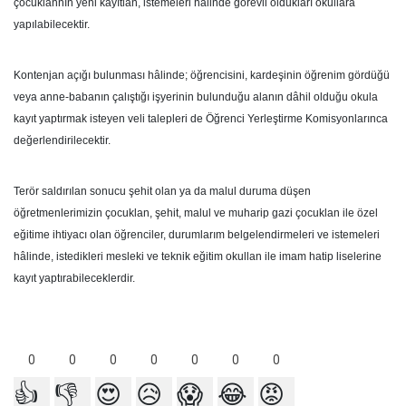
çocuklannın yeni kayıtlan, istemeleri hâlinde görevli oldukları okullara
yapılabilecektir.
Kontenjan açığı bulunması hâlinde; öğrencisini, kardeşinin öğrenim gördüğü
veya anne-babanın çalıştığı işyerinin bulunduğu alanın dâhil olduğu okula
kayıt yaptırmak isteyen veli talepleri de Öğrenci Yerleştirme Komisyonlarınca
değerlendirilecektir.
Terör saldırılan sonucu şehit olan ya da malul duruma düşen
öğretmenlerimizin çocuklan, şehit, malul ve muharip gazi çocuklan ile özel
eğitime ihtiyacı olan öğrenciler, durumlarım belgelendirmeleri ve istemeleri
hâlinde, istedikleri mesleki ve teknik eğitim okullan ile imam hatip liselerine
kayıt yaptırabileceklerdir.
0
0
0
0
0
0
0
👍
👎
😍
😥
😱
😂
😡