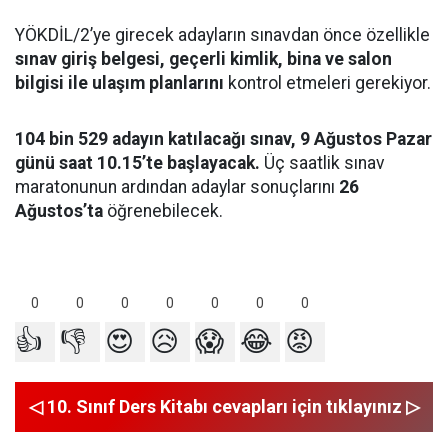
YÖKDİL/2’ye girecek adayların sınavdan önce özellikle
sınav giriş belgesi, geçerli kimlik, bina ve salon
bilgisi ile ulaşım planlarını
kontrol etmeleri gerekiyor.
104 bin 529 adayın katılacağı sınav, 9 Ağustos Pazar
günü saat 10.15’te başlayacak.
Üç saatlik sınav
maratonunun ardından adaylar sonuçlarını
26
Ağustos’ta
öğrenebilecek.
0
0
0
0
0
0
0
👍
👎
😍
😥
😱
😂
😡
◁ 10. Sınıf Ders Kitabı cevapları için tıklayınız ▷