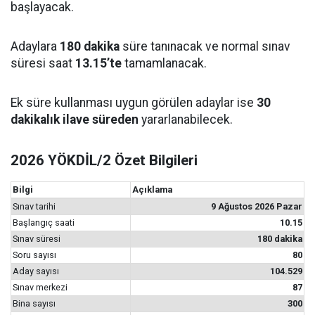
başlayacak.
Adaylara
180 dakika
süre tanınacak ve normal sınav
süresi saat
13.15’te
tamamlanacak.
Ek süre kullanması uygun görülen adaylar ise
30
dakikalık ilave süreden
yararlanabilecek.
2026 YÖKDİL/2 Özet Bilgileri
Bilgi
Açıklama
Sınav tarihi
9 Ağustos 2026 Pazar
Başlangıç saati
10.15
Sınav süresi
180 dakika
Soru sayısı
80
Aday sayısı
104.529
Sınav merkezi
87
Bina sayısı
300