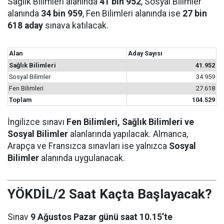
Sağlık Bilimleri alanında
41 bin 952
, Sosyal Bilimler
alanında
34 bin 959
, Fen Bilimleri alanında ise
27 bin
618 aday
sınava katılacak.
Alan
Aday Sayısı
Sağlık Bilimleri
41.952
Sosyal Bilimler
34.959
Fen Bilimleri
27.618
Toplam
104.529
İngilizce sınavı
Fen Bilimleri, Sağlık Bilimleri ve
Sosyal Bilimler
alanlarında yapılacak. Almanca,
Arapça ve Fransızca sınavları ise yalnızca
Sosyal
Bilimler
alanında uygulanacak.
YÖKDİL/2 Saat Kaçta Başlayacak?
Sınav
9 Ağustos Pazar günü saat 10.15’te