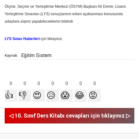
Ölçme, Seçme ve Yerleştirme Merkezi (ÖSYM) Başkanı Ali Demir, Lisans
Yerleştirme Sınavları (LYS) sonuçlarının erken açıklanması konusunda
adaylara süpriz yapabileceklerini bildirdi.
LYS Sınav Haberleri
için tıklayınız.
Eğitim Sistem
Kaynak:
0
0
0
0
0
0
0
👍
👎
😍
😥
😱
😂
😡
◁ 10. Sınıf Ders Kitabı cevapları için tıklayınız ▷