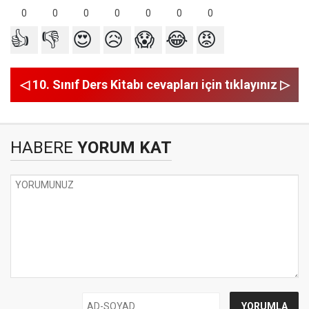
0
0
0
0
0
0
0
👍
👎
😍
😥
😱
😂
😡
◁ 10. Sınıf Ders Kitabı cevapları için tıklayınız ▷
HABERE
YORUM KAT