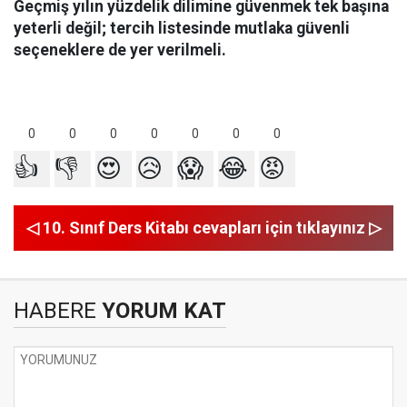
Geçmiş yılın yüzdelik dilimine güvenmek tek başına
yeterli değil; tercih listesinde mutlaka güvenli
seçeneklere de yer verilmeli.
0
0
0
0
0
0
0
👍
👎
😍
😥
😱
😂
😡
◁ 10. Sınıf Ders Kitabı cevapları için tıklayınız ▷
HABERE
YORUM KAT