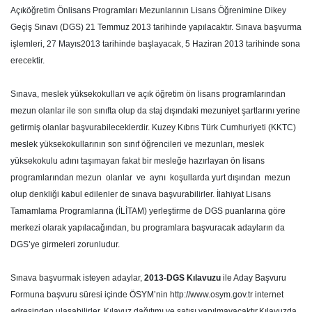
Açıköğretim Önlisans Programları Mezunlarının Lisans Öğrenimine Dikey
Geçiş Sınavı (DGS) 21 Temmuz 2013 tarihinde yapılacaktır. Sınava başvurma
işlemleri, 27 Mayıs2013 tarihinde başlayacak, 5 Haziran 2013 tarihinde sona
erecektir.
Sınava, meslek yüksekokulları ve açık öğretim ön lisans programlarından
mezun olanlar ile son sınıfta olup da staj dışındaki mezuniyet şartlarını yerine
getirmiş olanlar başvurabileceklerdir. Kuzey Kıbrıs Türk Cumhuriyeti (KKTC)
meslek yüksekokullarının son sınıf öğrencileri ve mezunları, meslek
yüksekokulu adını taşımayan fakat bir mesleğe hazırlayan ön lisans
programlarından mezun olanlar ve aynı koşullarda yurt dışından mezun
olup denkliği kabul edilenler de sınava başvurabilirler. İlahiyat Lisans
Tamamlama Programlarına (İLİTAM) yerleştirme de DGS puanlarına göre
merkezi olarak yapılacağından, bu programlara başvuracak adayların da
DGS’ye girmeleri zorunludur.
Sınava başvurmak isteyen adaylar,
2013-DGS Kılavuzu
ile Aday Başvuru
Formuna başvuru süresi içinde ÖSYM’nin http://www.osym.gov.tr internet
adresinden ulaşabilirler. Kılavuz dağıtımı ve satışı yapılmayacaktır.Kılavuzda