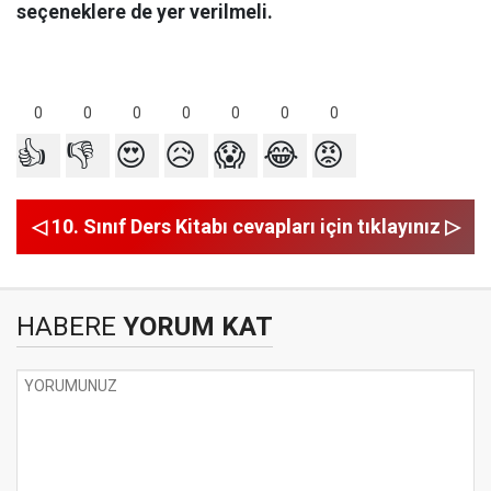
seçeneklere de yer verilmeli.
0
0
0
0
0
0
0
👍
👎
😍
😥
😱
😂
😡
◁ 10. Sınıf Ders Kitabı cevapları için tıklayınız ▷
HABERE
YORUM KAT