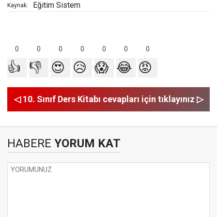
Eğitim Sistem
Kaynak:
0
0
0
0
0
0
0
👍
👎
😍
😥
😱
😂
😡
◁ 10. Sınıf Ders Kitabı cevapları için tıklayınız ▷
HABERE
YORUM KAT