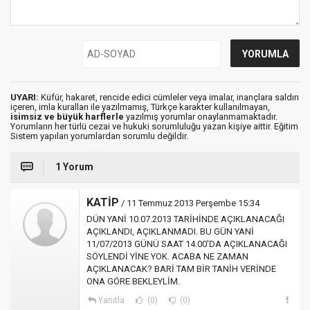
UYARI:
Küfür, hakaret, rencide edici cümleler veya imalar, inançlara saldırı
içeren, imla kuralları ile yazılmamış, Türkçe karakter kullanılmayan,
isimsiz ve büyük harflerle
yazılmış yorumlar onaylanmamaktadır.
Yorumların her türlü cezai ve hukuki sorumluluğu yazan kişiye aittir. Eğitim
Sistem yapılan yorumlardan sorumlu değildir.
1 Yorum
KATİP
/ 11 Temmuz 2013 Perşembe 15:34
DÜN YANİ 10.07.2013 TARİHİNDE AÇIKLANACAĞI
AÇIKLANDI, AÇIKLANMADI. BU GÜN YANİ
11/07/2013 GÜNÜ SAAT 14.00'DA AÇIKLANACAĞI
SÖYLENDİ YİNE YOK. ACABA NE ZAMAN
AÇIKLANACAK? BARİ TAM BİR TANİH VERİNDE
ONA GÖRE BEKLEYLİM.
Yanıtla
(0)
(0)