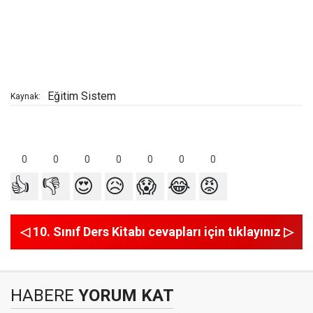
Eğitim Sistem
Kaynak:
0
0
0
0
0
0
0
👍
👎
😍
😥
😱
😂
😡
◁ 10. Sınıf Ders Kitabı cevapları için tıklayınız ▷
HABERE
YORUM KAT