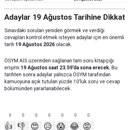
Adaylar 19 Ağustos Tarihine Dikkat
Sınavdaki soruları yeniden görmek ve verdiği
cevapları kontrol etmek isteyen adaylar için en önemli
tarih
19 Ağustos 2026
olacak.
ÖSYM AİS üzerinden sağlanan tam soru kitapçığı
erişimi
19 Ağustos saat 23.59’da sona erecek.
Bu
tarihten sonra adaylar yalnızca ÖSYM tarafından
kamuoyuna açık tutulan yüzde 10’luk soru ve cevap
bölümünden yararlanabilecek.
0
0
0
0
0
0
0
👍
👎
😍
😥
😱
😂
😡