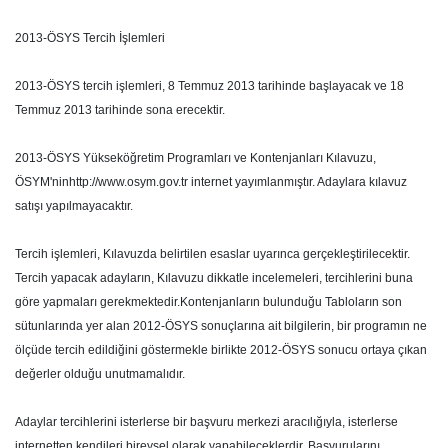
2013-ÖSYS Tercih İşlemleri
2013-ÖSYS tercih işlemleri, 8 Temmuz 2013 tarihinde başlayacak ve 18
Temmuz 2013 tarihinde sona erecektir.
2013-ÖSYS Yükseköğretim Programları ve Kontenjanları Kılavuzu,
ÖSYM'ninhttp://www.osym.gov.tr internet yayımlanmıştır. Adaylara kılavuz
satışı yapılmayacaktır.
Tercih işlemleri, Kılavuzda belirtilen esaslar uyarınca gerçekleştirilecektir.
Tercih yapacak adayların, Kılavuzu dikkatle incelemeleri, tercihlerini buna
göre yapmaları gerekmektedir.Kontenjanların bulunduğu Tabloların son
sütunlarında yer alan 2012-ÖSYS sonuçlarına ait bilgilerin, bir programın ne
ölçüde tercih edildiğini göstermekle birlikte 2012-ÖSYS sonucu ortaya çıkan
değerler olduğu unutmamalıdır.
Adaylar tercihlerini isterlerse bir başvuru merkezi aracılığıyla, isterlerse
internetten kendileri bireysel olarak yapabileceklerdir. Başvurularını