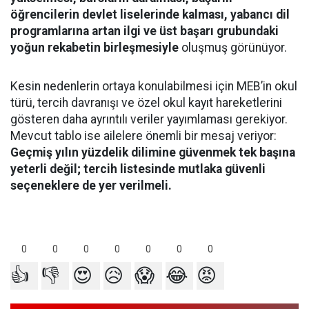
öğrencilerin devlet liselerinde kalması, yabancı dil
programlarına artan ilgi ve üst başarı grubundaki
yoğun rekabetin birleşmesiyle
oluşmuş görünüyor.
Kesin nedenlerin ortaya konulabilmesi için MEB’in okul
türü, tercih davranışı ve özel okul kayıt hareketlerini
gösteren daha ayrıntılı veriler yayımlaması gerekiyor.
Mevcut tablo ise ailelere önemli bir mesaj veriyor:
Geçmiş yılın yüzdelik dilimine güvenmek tek başına
yeterli değil; tercih listesinde mutlaka güvenli
seçeneklere de yer verilmeli.
0
0
0
0
0
0
0
👍
👎
😍
😥
😱
😂
😡