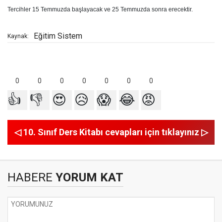
Tercihler 15 Temmuzda başlayacak ve 25 Temmuzda sonra erecektir.
Eğitim Sistem
Kaynak:
0
0
0
0
0
0
0
👍
👎
😍
😥
😱
😂
😡
◁ 10. Sınıf Ders Kitabı cevapları için tıklayınız ▷
HABERE
YORUM KAT