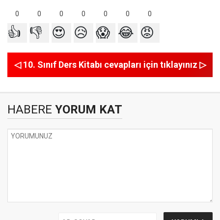
0
0
0
0
0
0
0
👍
👎
😍
😥
😱
😂
😡
◁ 10. Sınıf Ders Kitabı cevapları için tıklayınız ▷
HABERE
YORUM KAT