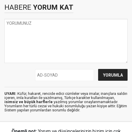
HABERE
YORUM KAT
UYARI:
Küfür, hakaret, rencide edici cümleler veya imalar, inançlara saldırı
içeren, imla kuralları ile yazılmamış, Türkçe karakter kullanılmayan,
isimsiz ve büyük harflerle
yazılmış yorumlar onaylanmamaktadır.
Yorumların her türlü cezai ve hukuki sorumluluğu yazan kişiye aittir. Eğitim
Sistem yapılan yorumlardan sorumlu değildir.
Önemli not:
Yorum ve düşüncelerinizin bizim için çok