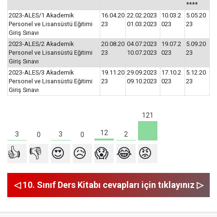
****
2023-ALES/1 Akademik
16.04.20
22.02.2023
10.03.2
5.05.20
Personel ve Lisansüstü Eğitimi
23
01.03.2023
023
23
Giriş Sınavı
2023-ALES/2 Akademik
20.08.20
04.07.2023
19.07.2
5.09.20
Personel ve Lisansüstü Eğitimi
23
10.07.2023
023
23
Giriş Sınavı
2023-ALES/3 Akademik
19.11.20
29.09.2023
17.10.2
5.12.20
Personel ve Lisansüstü Eğitimi
23
09.10.2023
023
23
Giriş Sınavı
121
12
3
3
2
0
0
👍
👎
😍
😥
😱
😂
😡
◁ 10. Sınıf Ders Kitabı cevapları için tıklayınız ▷