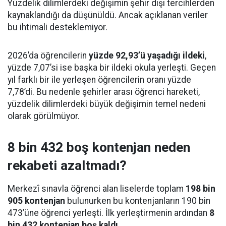
Yüzdelik dilimlerdeki değişimin şehir dışı tercihlerden
kaynaklandığı da düşünüldü. Ancak açıklanan veriler
bu ihtimali desteklemiyor.
2026’da öğrencilerin
yüzde 92,93’ü yaşadığı ildeki
,
yüzde 7,07’si ise başka bir ildeki okula yerleşti. Geçen
yıl farklı bir ile yerleşen öğrencilerin oranı yüzde
7,78’di. Bu nedenle şehirler arası öğrenci hareketi,
yüzdelik dilimlerdeki büyük değişimin temel nedeni
olarak görülmüyor.
8 bin 432 boş kontenjan neden
rekabeti azaltmadı?
Merkezî sınavla öğrenci alan liselerde toplam
198 bin
905 kontenjan
bulunurken bu kontenjanların 190 bin
473’üne öğrenci yerleşti. İlk yerleştirmenin ardından
8
bin 432 kontenjan boş kaldı
.