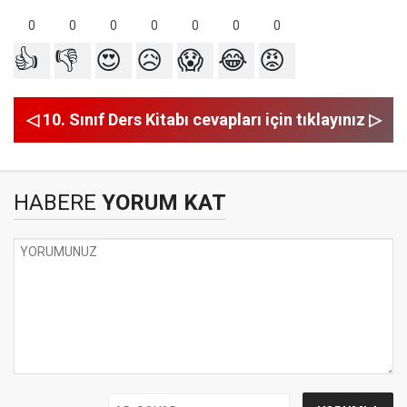
0
0
0
0
0
0
0
👍
👎
😍
😥
😱
😂
😡
◁ 10. Sınıf Ders Kitabı cevapları için tıklayınız ▷
HABERE
YORUM KAT