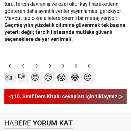
türü, tercih davranışı ve özel okul kayıt hareketlerini
gösteren daha ayrıntılı veriler yayımlaması gerekiyor.
Mevcut tablo ise ailelere önemli bir mesaj veriyor:
Geçmiş yılın yüzdelik dilimine güvenmek tek başına
yeterli değil; tercih listesinde mutlaka güvenli
seçeneklere de yer verilmeli.
0
0
0
0
0
0
0
👍
👎
😍
😥
😱
😂
😡
◁ 10. Sınıf Ders Kitabı cevapları için tıklayınız ▷
HABERE
YORUM KAT