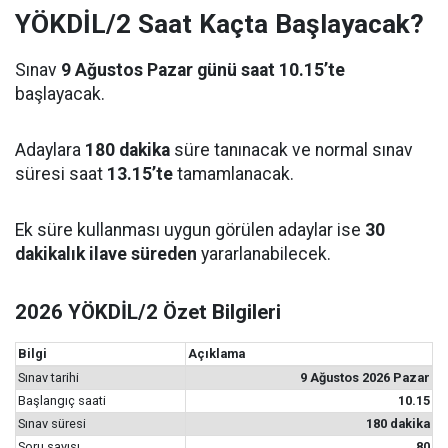
YÖKDİL/2 Saat Kaçta Başlayacak?
Sınav
9 Ağustos Pazar günü saat 10.15’te
başlayacak.
Adaylara
180 dakika
süre tanınacak ve normal sınav
süresi saat
13.15’te
tamamlanacak.
Ek süre kullanması uygun görülen adaylar ise
30
dakikalık ilave süreden
yararlanabilecek.
2026 YÖKDİL/2 Özet Bilgileri
Bilgi
Açıklama
Sınav tarihi
9 Ağustos 2026 Pazar
Başlangıç saati
10.15
Sınav süresi
180 dakika
Soru sayısı
80