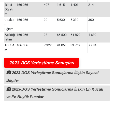
İkinci
166.056
407
1.615
1.401
214
Öğreti
m
Uzakta
166.056
20
5.630
5.330
300
n
Eğitim
Açıköğ
166.056
28
66.500
61.870
4.630
retim
TOPLA
166.056
7.322
91.053
83.769
7.284
M
2023-DGS Yerleştirme Sonuçları
2023-DGS Yerleştirme Sonuçlarına İlişkin Sayısal
Bilgiler
2023-DGS Yerleştirme Sonuçlarına İlişkin En Küçük
ve En Büyük Puanlar