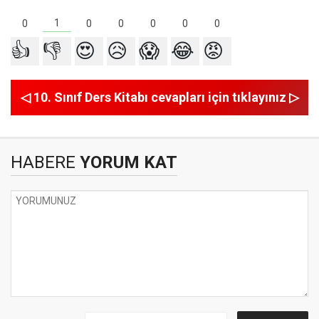
1
0
0
0
0
0
0
👍
👎
😍
😥
😱
😂
😡
◁ 10. Sınıf Ders Kitabı cevapları için tıklayınız ▷
HABERE
YORUM KAT