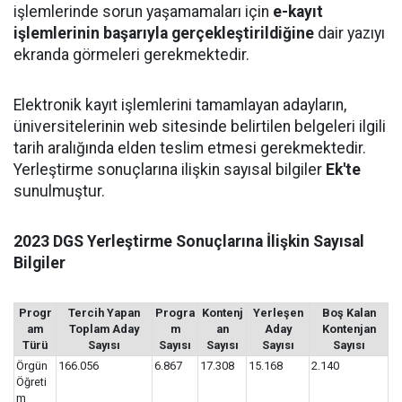
işlemlerinde sorun yaşamamaları için
e-kayıt
işlemlerinin başarıyla gerçekleştirildiğine
dair yazıyı
ekranda görmeleri gerekmektedir.
Elektronik kayıt işlemlerini tamamlayan adayların,
üniversitelerinin web sitesinde belirtilen belgeleri ilgili
tarih aralığında elden teslim etmesi gerekmektedir.
Yerleştirme sonuçlarına ilişkin sayısal bilgiler
Ek'te
sunulmuştur.
2023 DGS Yerleştirme Sonuçlarına İlişkin Sayısal
Bilgiler
Progr
Tercih Yapan
Progra
Kontenj
Yerleşen
Boş Kalan
am
Toplam Aday
m
an
Aday
Kontenjan
Türü
Sayısı
Sayısı
Sayısı
Sayısı
Sayısı
Örgün
166.056
6.867
17.308
15.168
2.140
Öğreti
m