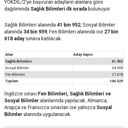
YÖKDİL/2’ye başvuran adayların alanlara göre
dağılımında
Sağlık Bilimleri ilk sırada
bulunuyor.
Sağlık Bilimleri alanında
41 bin 952
, Sosyal Bilimler
alanında
34 bin 959
, Fen Bilimleri alanında ise
27 bin
618 aday
sınava katılacak.
Alan
Aday Sayısı
Sağlık Bilimleri
41.952
Sosyal Bilimler
34.959
Fen Bilimleri
27.618
Toplam
104.529
İngilizce sınavı
Fen Bilimleri, Sağlık Bilimleri ve
Sosyal Bilimler
alanlarında yapılacak. Almanca,
Arapça ve Fransızca sınavları ise yalnızca
Sosyal
Bilimler
alanında uygulanacak.