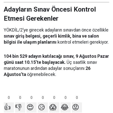
Adayların Sınav Öncesi Kontrol
Etmesi Gerekenler
YÖKDİL/2’ye girecek adayların sınavdan önce özellikle
sınav giriş belgesi, geçerli kimlik, bina ve salon
bilgisi ile ulaşım planlarını
kontrol etmeleri gerekiyor.
104 bin 529 adayın katılacağı sınav, 9 Ağustos Pazar
günü saat 10.15’te başlayacak.
Üç saatlik sınav
maratonunun ardından adaylar sonuçlarını
26
Ağustos’ta
öğrenebilecek.
0
0
0
0
0
0
0
👍
👎
😍
😥
😱
😂
😡