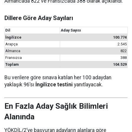
Almancada 822 ve Fransızcada 388 olarak açıklandı.
Dillere Göre Aday Sayıları
Dil
Aday Sayısı
İngilizce
100.774
Arapça
2.545
Almanca
822
Fransızca
388
Toplam
104.529
Bu verilere göre sınava katılan her 100 adaydan
yaklaşık 96’sı
İngilizce testini
yanıtlayacak.
En Fazla Aday Sağlık Bilimleri
Alanında
YÖKDİL/2’ye başvuran adayların alanlara göre