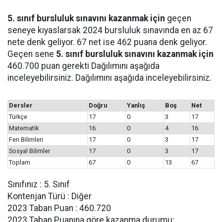
5. sınıf bursluluk sınavını kazanmak için
geçen
seneye kıyaslarsak 2024 bursluluk sınavında en az 67
nete denk geliyor. 67 net ise 462 puana denk geliyor.
Geçen sene
5. sınıf bursluluk sınavını kazanmak için
460.700 puan gerekti Dağılımını aşağıda
inceleyebilirsiniz. Dağılımını aşağıda inceleyebilirsiniz.
Dersler
Doğru
Yanlış
Boş
Net
Türkçe
17
0
3
17
Matematik
16
0
4
16
Fen Bilimleri
17
0
3
17
Sosyal Bilimler
17
0
3
17
Toplam
67
0
13
67
Sınıfınız : 5. Sınıf
Kontenjan Türü : Diğer
2023 Taban Puan : 460.720
2023 Taban Puanına göre kazanma durumu: