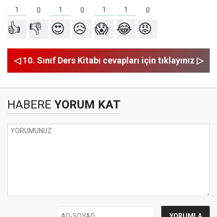
1
1
1
1
0
0
0
👍
👎
😍
😥
😱
😂
😡
◁ 10. Sınıf Ders Kitabı cevapları için tıklayınız ▷
HABERE
YORUM KAT