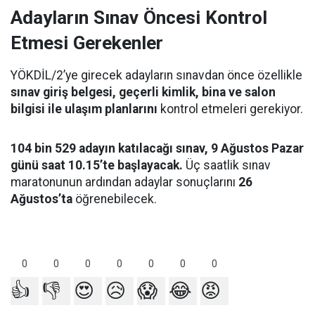
Adayların Sınav Öncesi Kontrol
Etmesi Gerekenler
YÖKDİL/2’ye girecek adayların sınavdan önce özellikle
sınav giriş belgesi, geçerli kimlik, bina ve salon
bilgisi ile ulaşım planlarını
kontrol etmeleri gerekiyor.
104 bin 529 adayın katılacağı sınav, 9 Ağustos Pazar
günü saat 10.15’te başlayacak.
Üç saatlik sınav
maratonunun ardından adaylar sonuçlarını
26
Ağustos’ta
öğrenebilecek.
0
0
0
0
0
0
0
👍
👎
😍
😥
😱
😂
😡