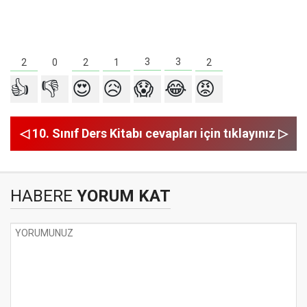
3
3
2
2
2
1
0
👍
👎
😍
😥
😱
😂
😡
◁ 10. Sınıf Ders Kitabı cevapları için tıklayınız ▷
HABERE
YORUM KAT