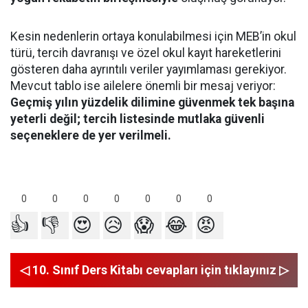
Kesin nedenlerin ortaya konulabilmesi için MEB’in okul
türü, tercih davranışı ve özel okul kayıt hareketlerini
gösteren daha ayrıntılı veriler yayımlaması gerekiyor.
Mevcut tablo ise ailelere önemli bir mesaj veriyor:
Geçmiş yılın yüzdelik dilimine güvenmek tek başına
yeterli değil; tercih listesinde mutlaka güvenli
seçeneklere de yer verilmeli.
0
0
0
0
0
0
0
👍
👎
😍
😥
😱
😂
😡
◁ 10. Sınıf Ders Kitabı cevapları için tıklayınız ▷