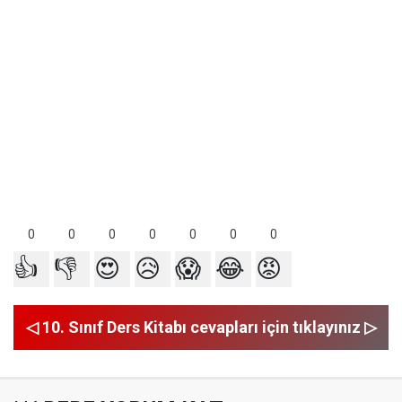
0
0
0
0
0
0
0
👍
👎
😍
😥
😱
😂
😡
◁ 10. Sınıf Ders Kitabı cevapları için tıklayınız ▷