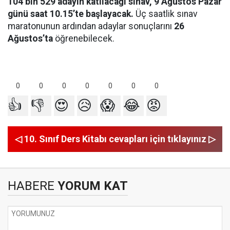
104 bin 529 adayın katılacağı sınav, 9 Ağustos Pazar
günü saat 10.15’te başlayacak.
Üç saatlik sınav
maratonunun ardından adaylar sonuçlarını
26
Ağustos’ta
öğrenebilecek.
0
0
0
0
0
0
0
👍
👎
😍
😥
😱
😂
😡
◁ 10. Sınıf Ders Kitabı cevapları için tıklayınız ▷
HABERE
YORUM KAT