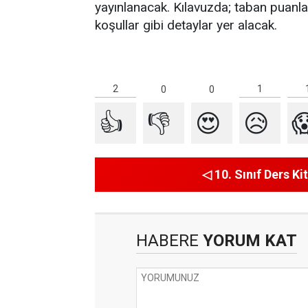
yayınlanacak. Kılavuzda; taban puanlar
koşullar gibi detaylar yer alacak.
2
1
0
0
👍
👎
😍
😥

◁ 10. Sınıf Ders Kit
HABERE
YORUM KAT