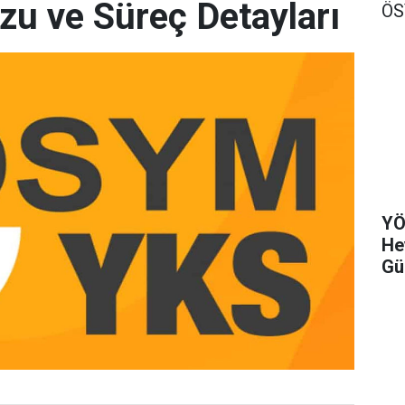
uzu ve Süreç Detayları
Ö
YÖ
He
Gü