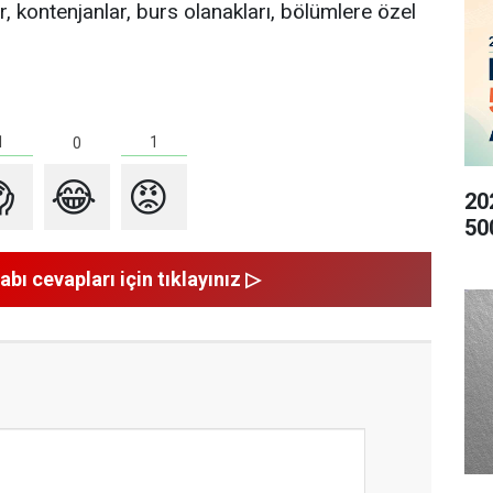
, kontenjanlar, burs olanakları, bölümlere özel
1
1
0

😂
😡
20
50
abı cevapları için tıklayınız ▷