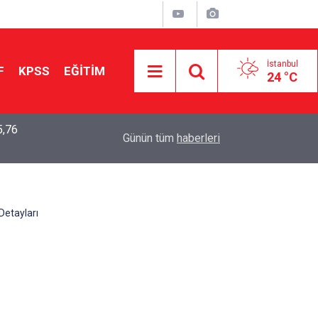
İstanbul
F
KPSS
EĞİTİM
24 °C
5,76
2026 LGS Sonuçları Açıklandı: Her 10 Öğrenciden
04:00
Günün tüm
haberleri
Tercihine Yerleşti
Detayları