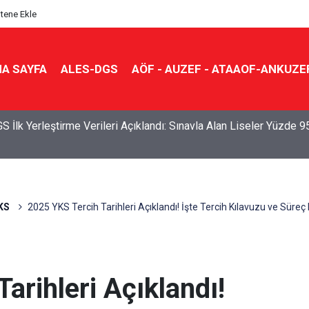
itene Ekle
A SAYFA
ALES-DGS
AÖF - AUZEF - ATAAOF-ANKUZE
S İlk Yerleştirme Verileri Açıklandı: Sınavla Alan Liseler Yüzde 9
KS
2025 YKS Tercih Tarihleri Açıklandı! İşte Tercih Kılavuzu ve Süreç 
arihleri Açıklandı!