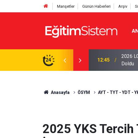
Manşetler
Günün Haberleri
Arşiv
S
AN
iseleri Belli Oldu: İki Program 500 Puanla
2026 LG
24
12:45
Doldu
Anasayfa
ÖSYM
AYT - TYT - YDT - Y
2025 YKS Tercih T