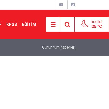
İstanbul
F
KPSS
EĞİTİM
25 °C
Aileniz Sizi İlgi ve Yeteneklerinize Göre Hangi E
01:00
Günün tüm
haberleri
Yönlendiriyor?