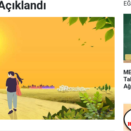
Açıklandı
EĞ
ME
Ta
Ağ