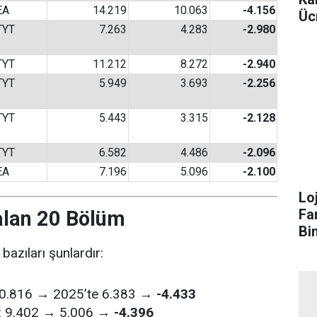
EA
14.219
10.063
-4.156
Üc
TYT
7.263
4.283
-2.980
TYT
11.212
8.272
-2.940
TYT
5.949
3.693
-2.256
TYT
5.443
3.315
-2.128
TYT
6.582
4.486
-2.096
EA
7.196
5.096
-2.100
Lo
Fa
alan 20 Bölüm
Bi
azıları şunlardır:
 10.816 → 2025’te 6.383 →
-4.433
: 9.402 → 5.006 →
-4.396