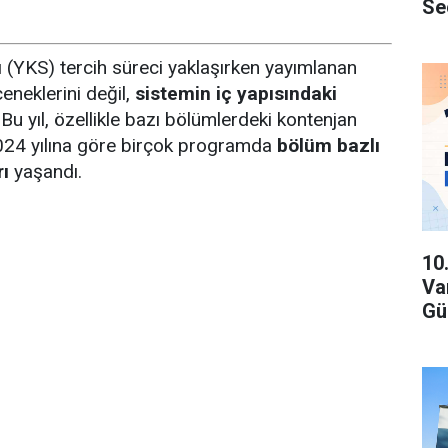
Se
(YKS) tercih süreci yaklaşırken yayımlanan
neklerini değil,
sistemin iç yapısındaki
u yıl, özellikle bazı bölümlerdeki kontenjan
 2024 yılına göre birçok programda
bölüm bazlı
rı
yaşandı.
10
Va
Gü