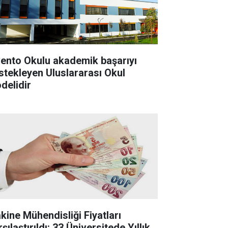
vento Okulu akademik başarıyı
stekleyen Uluslararası Okul
delidir
kine Mühendisliği Fiyatları
şılaştırıldı: 33 Üniversitede Yıllık