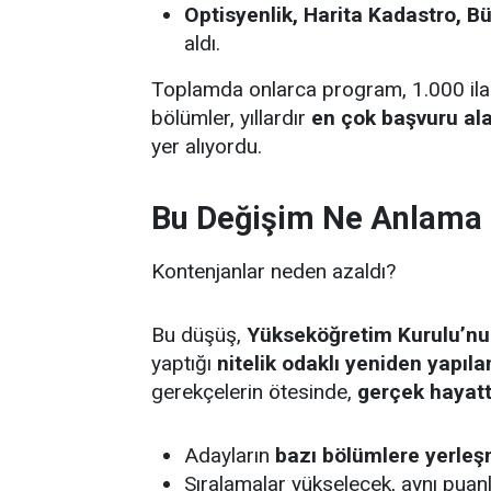
Optisyenlik, Harita Kadastro, B
aldı.
Toplamda onlarca program, 1.000 ila 
bölümler, yıllardır
en çok başvuru al
yer alıyordu.
Bu Değişim Ne Anlama 
Kontenjanlar neden azaldı?
Bu düşüş,
Yükseköğretim Kurulu’nu
yaptığı
nitelik odaklı yeniden yapıl
gerekçelerin ötesinde,
gerçek hayatt
Adayların
bazı bölümlere yerleş
Sıralamalar yükselecek, aynı puanla