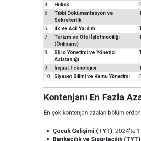
4
Hukuk
5
Tıbbi Dokümantasyon ve
Sekreterlik
6
İlk ve Acil Yardım
7
Turizm ve Otel İşletmeciliği
(Önlisans)
8
Büro Yönetimi ve Yönetici
Asistanlığı
9
İnşaat Teknolojisi
10
Siyaset Bilimi ve Kamu Yönetimi
Kontenjanı En Fazla Az
En çok kontenjan azalan bölümlerden b
Çocuk Gelişimi (TYT)
: 2024’te
Bankacılık ve Sigortacılık (TYT)