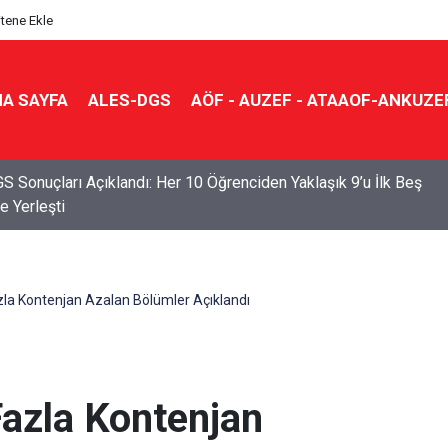
itene Ekle
A SAYFA
ALES-DGS
AÖF - AUZEF - ATAAOF-ANKUZE
S Sonuçları Açıklandı: Her 10 Öğrenciden Yaklaşık 9’u İlk Beş
e Yerleşti
la Kontenjan Azalan Bölümler Açıklandı
azla Kontenjan