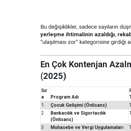
Bu değişiklikler, sadece sayıların d
yerleşme ihtimalinin azaldığı
,
rekab
“ulaşılması zor” kategorisine girdiği a
En Çok Kontenjan Azal
(2025)
Sır
a
Program Adı
1
Çocuk Gelişimi (Önlisans)
2
Bankacılık ve Sigortacılık
(Önlisans)
3
Muhasebe ve Vergi Uygulamaları