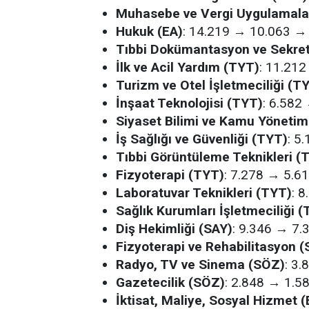
Muhasebe ve Vergi Uygulamala
Hukuk (EA)
: 14.219 → 10.063 
Tıbbi Dokümantasyon ve Sekret
İlk ve Acil Yardım (TYT)
: 11.21
Turizm ve Otel İşletmeciliği (T
İnşaat Teknolojisi (TYT)
: 6.58
Siyaset Bilimi ve Kamu Yönetim
İş Sağlığı ve Güvenliği (TYT)
: 5
Tıbbi Görüntüleme Teknikleri (
Fizyoterapi (TYT)
: 7.278 → 5.
Laboratuvar Teknikleri (TYT)
: 
Sağlık Kurumları İşletmeciliği 
Diş Hekimliği (SAY)
: 9.346 → 7
Fizyoterapi ve Rehabilitasyon (
Radyo, TV ve Sinema (SÖZ)
: 3
Gazetecilik (SÖZ)
: 2.848 → 1.
İktisat, Maliye, Sosyal Hizmet (