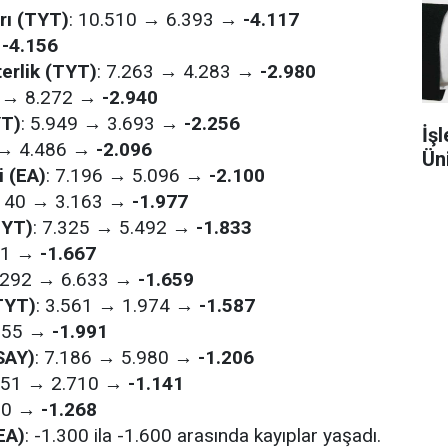
rı (TYT)
: 10.510 → 6.393 →
-4.117
→
-4.156
erlik (TYT)
: 7.263 → 4.283 →
-2.980
2 → 8.272 →
-2.940
YT)
: 5.949 → 3.693 →
-2.256
İşl
2 → 4.486 →
-2.096
Ün
i (EA)
: 7.196 → 5.096 →
-2.100
.140 → 3.163 →
-1.977
TYT)
: 7.325 → 5.492 →
-1.833
611 →
-1.667
8.292 → 6.633 →
-1.659
(TYT)
: 3.561 → 1.974 →
-1.587
.355 →
-1.991
SAY)
: 7.186 → 5.980 →
-1.206
.851 → 2.710 →
-1.141
580 →
-1.268
EA)
: -1.300 ila -1.600 arasında kayıplar yaşadı.