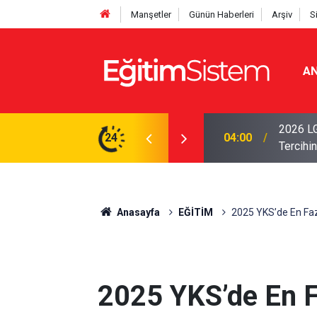
Manşetler
Günün Haberleri
Arşiv
S
AN
i Açıklandı: Sınavla Alan Liseler Yüzde 95,76
2026 LG
24
04:00
Tercihin
Anasayfa
EĞİTİM
2025 YKS’de En Faz
2025 YKS’de En F