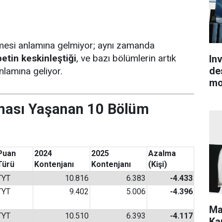
üşmesi anlamına gelmiyor; aynı zamanda
etin keskinleştiği
, ve bazı bölümlerin artık
In
de
nlamına geliyor.
mo
ması Yaşanan 10 Bölüm
Puan
2024
2025
Azalma
Türü
Kontenjanı
Kontenjanı
(Kişi)
TYT
10.816
6.383
-4.433
TYT
9.402
5.006
-4.396
Ma
TYT
10.510
6.393
-4.117
Kar