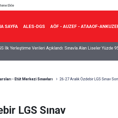
itene Ekle
A SAYFA
ALES-DGS
AÖF - AUZEF - ATAAOF-ANKUZE
S İlk Yerleştirme Verileri Açıklandı: Sınavla Alan Liseler Yüzde 9
ursları - Etüt Merkezi Sınavları
26-27 Aralık Özdebir LGS Sınav Son
ebir LGS Sınav