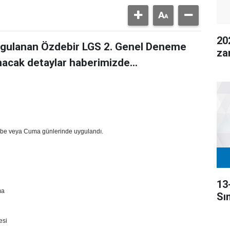
20
uygulanan Özdebir LGS 2. Genel Deneme
za
acak detaylar haberimizde...
mbe veya Cuma günlerinde uygulandı.
13
ma
Sı
esi