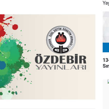
Yay
13
Sı