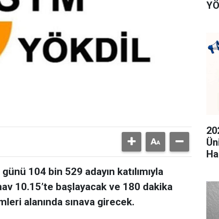
YÖ
20
Ün
Ha
günü 104 bin 529 adayın katılımıyla
ınav 10.15’te başlayacak ve 180 dakika
imleri alanında sınava girecek.