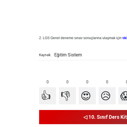
2. LGS Genel deneme sınav sonuçlarına ulaşmak için
tık
Eğitim Sistem
Kaynak:
0
0
0
0
👍
👎
😍
😥

◁ 10. Sınıf Ders Kit