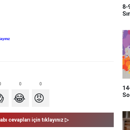
8-
Sı
layınız
0
0
0
14
So

😂
😡
abı cevapları için tıklayınız ▷