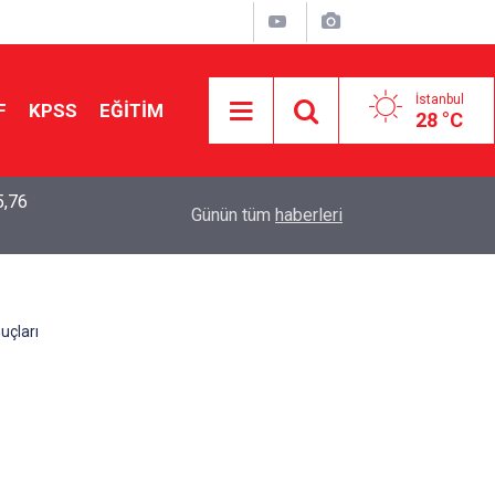
İstanbul
F
KPSS
EĞİTİM
28 °C
5,76
2026 LGS Sonuçları Açıklandı: Her 10 Öğrenciden
04:00
Günün tüm
haberleri
Tercihine Yerleşti
uçları