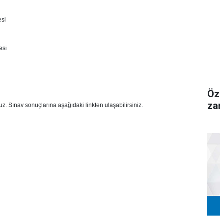
si
esi
Öz
za
uz. Sınav sonuçlarına aşağıdaki linkten ulaşabilirsiniz.