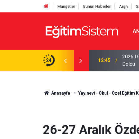
Manşetler
Günün Haberleri
Arşiv
S
AN
iseleri Belli Oldu: İki Program 500 Puanla
2026 LG
24
12:45
Doldu
Anasayfa
Yayınevi - Okul - Özel Eğitim K
26-27 Aralık Özd